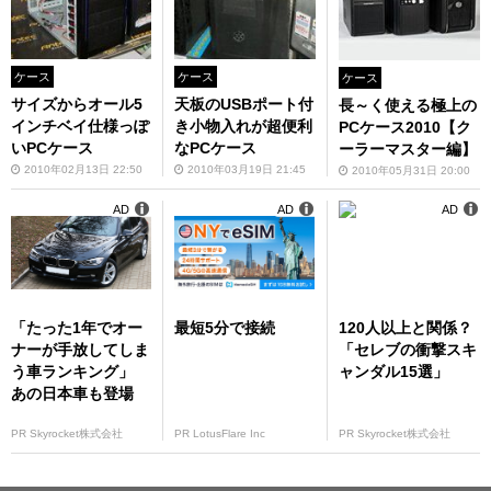
ケース
ケース
ケース
サイズからオール5
天板のUSBポート付
長～く使える極上の
インチベイ仕様っぽ
き小物入れが超便利
PCケース2010【ク
いPCケース
なPCケース
ーラーマスター編】
2010年02月13日 22:50
2010年03月19日 21:45
2010年05月31日 20:00
AD
AD
AD
「たった1年でオー
最短5分で接続
120人以上と関係？
ナーが手放してしま
「セレブの衝撃スキ
う車ランキング」
ャンダル15選」
あの日本車も登場
PR Skyrocket株式会社
PR LotusFlare Inc
PR Skyrocket株式会社