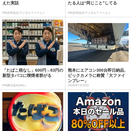
えた実話
たる人は“同じこと”してる
PR(合同会社デジタルファーム )
PR(合同会社デジタルファーム )
「たばこ税なし」600円→83円の
熊本にエアコン300台即日納品、
新型タバコに喫煙者群がる
ビックカメラに称賛「大ファイ
ンプレー」
PR(株式会社HAL)
2026年7月30日