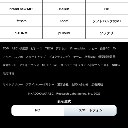
brand new ME!
Belkin
HP
ヤマハ
Zoom
ソフトバンクのIoT
STORM
pCloud
ソフクリ
TOP
ASCII倶楽部
ビジネス
TECH
デジタル
iPhone/Mac
ホビー
自作PC
AV
アキバ
スマホ
スタートアップ
プログラミング+
ゲーム
格安SIM
倶楽部情報局
家電ASCII
アスキーグルメ
MITTR
IoT
サイバーセキュリティ小説コンテスト
SDGs
地方活性
サイトポリシー
プライバシーポリシー
運営会社
お問い合わせ
広告掲載
© KADOKAWA ASCII Research Laboratories, Inc. 2026
表示形式
PC
スマートフォン