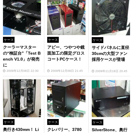
ケース
ケース
ケース
クーラーマスター
アビー、つやつや鏡
サイドパネルに直径
の“検証台”「Test B
面加工の限定グロス
30cmの大型ファン
ench V1.0」が発売
コートPCケース！
採用ケースが登場
に
2009年12月08日 22:30
2009年12月08日 21:45
2009年11月18日 20:45
ケース
ケース
ケース
奥行き430mm！ Li
クレバリー、3780
SilverStone、奥行