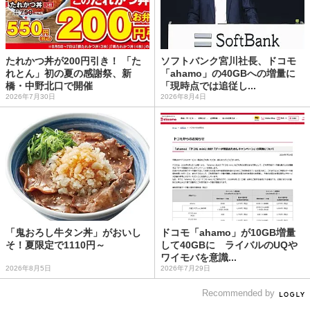
たれかつ丼が200円引き！ 「た
ソフトバンク宮川社長、ドコモ
れとん」初の夏の感謝祭、新
「ahamo」の40GBへの増量に
橋・中野北口で開催
「現時点では追従し...
2026年7月30日
2026年8月4日
「鬼おろし牛タン丼」がおいし
ドコモ「ahamo」が10GB増量
そ！夏限定で1110円～
して40GBに ライバルのUQや
ワイモバを意識...
2026年8月5日
2026年7月29日
Recommended by