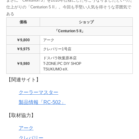
まさに「Centurion 5」を2010年仕様にしたらこうなりましたといった
仕上がりの「Centurion 5 II」。今回も手堅い人気を得そうな雰囲気で
ある
価格
ショップ
「Centurion 5 II」
￥9,800
アーク
￥9,975
クレバリー1号店
ドスパラ秋葉原本店
￥9,980
T-ZONE.PC DIY SHOP
TSUKUMO eX.
【関連サイト】
クーラーマスター
製品情報「RC-502」
【取材協力】
アーク
クレバリー