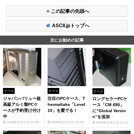
この記事の先頭へ
ASCII.jpトップへ
次にお勧めの記事
ケース
ケース
ケース
ジャパンバリュー超
注目のPCケース、T
ロングセラーPCケ
高級アルミ製PCケ
hermaltake「Level
ース「CM 690」
ースが予約受け付け
10」を愛でる！
に“Global Versio
中
n”を追加
2009年12月15日 23:00
2009年12月13日 23:59
2009年12月12日 23:10