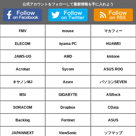
公式アカウントをフォローして最新情報を手に入れよう
FMV
mouse
マカフィー
ELECOM
iiyama PC
HUAWEI
JAWS-UG
AMD
kintone
Acrobat
Sycom
ASUS ROG
キヤノンMJ
Azure
パソコンSEVEN
MSI
GIGABYTE
ASRock
SORACOM
Dropbox
CData
Backlog
Fortinet
ASUS
JAPANNEXT
ViewSonic
ソフマップ