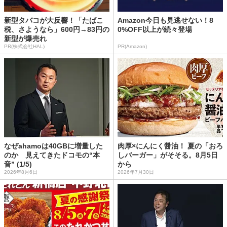
新型タバコが大反響！「たばこ
Amazon今日も見逃せない！8
税、さようなら」600円→83円の
0%OFF以上が続々登場
新型が爆売れ
PR(株式会社HAL)
PR(Amazon)
なぜahamoは40GBに増量した
肉厚×にんにく醤油！ 夏の「おろ
のか 見えてきたドコモの“本
しバーガー」がそそる。8月5日
音” (1/5)
から
2026年8月6日
2026年7月30日