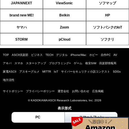
JAPANNEXT
ViewSonic
ソフマップ
brand new ME!
Belkin
HP
ヤマハ
Zoom
ソフトバンクのIoT
STORM
pCloud
ソフクリ
TOP
ASCII倶楽部
ビジネス
TECH
デジタル
iPhone/Mac
ホビー
自作PC
AV
アキバ
スマホ
スタートアップ
プログラミング+
ゲーム
格安SIM
倶楽部情報局
家電ASCII
アスキーグルメ
MITTR
IoT
サイバーセキュリティ小説コンテスト
SDGs
地方活性
サイトポリシー
プライバシーポリシー
運営会社
お問い合わせ
広告掲載
© KADOKAWA ASCII Research Laboratories, Inc. 2026
表示形式
PC
スマートフォン