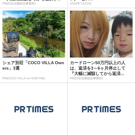
PR(渋谷法務総合事務所)
2026年7月23日
シェア別荘「COCO VILLA Own
カードローン50万円以上の人
ers」3選
は、返済を3～6ヶ月停止して
『大幅に減額してから返済...
PR(COCO VILLA on GOETHE)
PR(渋谷法務総合事務所)