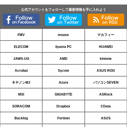
公式アカウントをフォローして最新情報を手に入れよう
FMV
mouse
マカフィー
ELECOM
iiyama PC
HUAWEI
JAWS-UG
AMD
kintone
Acrobat
Sycom
ASUS ROG
キヤノンMJ
Azure
パソコンSEVEN
MSI
GIGABYTE
ASRock
SORACOM
Dropbox
CData
Backlog
Fortinet
ASUS