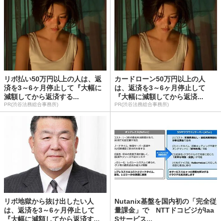
リボ払い50万円以上の人は、返
カードローン50万円以上の人
済を3～6ヶ月停止して『大幅に
は、返済を3～6ヶ月停止して
減額してから返済する...
『大幅に減額してから返済...
PR(渋谷法務総合事務所)
PR(渋谷法務総合事務所)
リボ地獄から抜け出したい人
Nutanix基盤を国内初の「完全従
は、返済を3～6ヶ月停止して
量課金」で NTTドコビジがIaa
『大幅に減額してから返済す...
Sサービス...