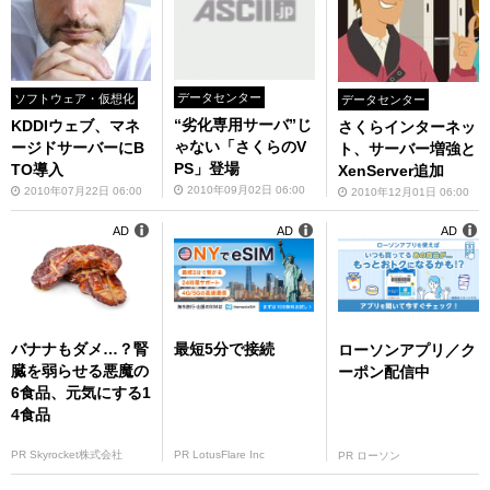
データセンター
ソフトウェア・仮想化
データセンター
“劣化専用サーバ”じ
KDDIウェブ、マネ
さくらインターネッ
ゃない「さくらのV
ージドサーバーにB
ト、サーバー増強と
PS」登場
TO導入
XenServer追加
2010年09月02日 06:00
2010年07月22日 06:00
2010年12月01日 06:00
AD
AD
AD
バナナもダメ…？腎
最短5分で接続
ローソンアプリ／ク
臓を弱らせる悪魔の
ーポン配信中
6食品、元気にする1
4食品
PR Skyrocket株式会社
PR LotusFlare Inc
PR ローソン