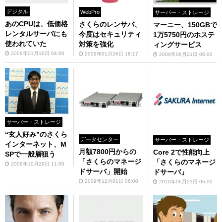
デジタル
WebPro
サーバー・ストレージ
あのCPUは、低価格
さくらのレンサバ、
マーニー、150GBで
レンタルサーバにも
今度はセキュリティ
1万5750円のホステ
使われていた
対策を強化
ィングサービス
2009年01月16日 04:00
2009年01月26日 18:17
2009年08月21日 06:00
サーバー・ストレージ
“玄人好み”のさくら
データセンター
サーバー・ストレージ
インターネット、M
月額7800円からの
Core 2で性能向上
SPで一般層狙う
「さくらのマネージ
「さくらのマネージ
2009年10月29日 11:00
ドサーバ」開始
ドサーバ」
2009年12月01日 06:00
2010年06月23日 06:00