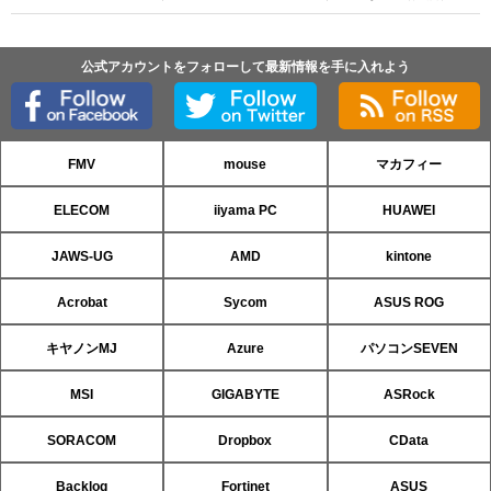
公式アカウントをフォローして最新情報を手に入れよう
FMV
mouse
マカフィー
ELECOM
iiyama PC
HUAWEI
JAWS-UG
AMD
kintone
Acrobat
Sycom
ASUS ROG
キヤノンMJ
Azure
パソコンSEVEN
MSI
GIGABYTE
ASRock
SORACOM
Dropbox
CData
Backlog
Fortinet
ASUS