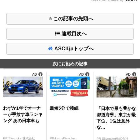
この記事の先頭へ
連載目次へ
ASCII.jpトップへ
次にお勧めの記事
AD
AD
AD
わずか1年でオーナ
最短5分で接続
「日本で最も豊かな
ーが手放す車ランキ
都道府県」東京が最
ング あの日本車も
下位、1位は意外
な…
PR Skyrocket株式会社
PR LotusFlare Inc
PR Skyrocket株式会社