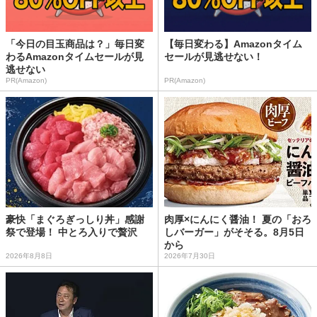
「今日の目玉商品は？」毎日変
【毎日変わる】Amazonタイム
わるAmazonタイムセールが見
セールが見逃せない！
逃せない
PR(Amazon)
PR(Amazon)
豪快「まぐろぎっしり丼」感謝
肉厚×にんにく醤油！ 夏の「おろ
祭で登場！ 中とろ入りで贅沢
しバーガー」がそそる。8月5日
から
2026年8月8日
2026年7月30日