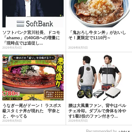
ソフトバンク宮川社長、ドコモ
「鬼おろし牛タン丼」がおいし
「ahamo」の40GBへの増量に
そ！夏限定で1110円～
「現時点では追従し...
2026年8月4日
2026年8月5日
うなぎ一尾がドーン！ ラスボス
腰は大風量ファン、背中はペル
級スタミナ丼が現れた 宇奈と
チェ冷却。ダブルで身体を冷や
と、やってる
す1着2役のファン付きウ...
2026年8月6日
2026年8月5日
Recommended by