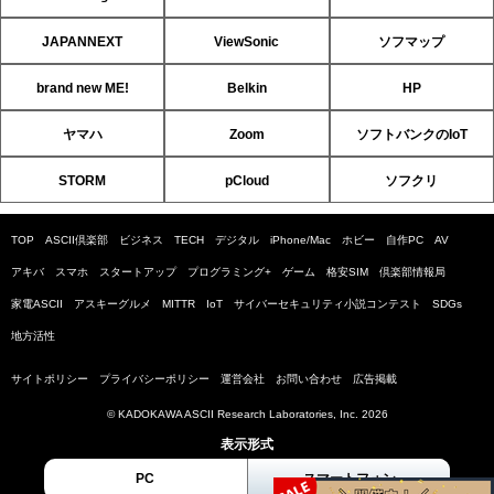
JAPANNEXT
ViewSonic
ソフマップ
brand new ME!
Belkin
HP
ヤマハ
Zoom
ソフトバンクのIoT
STORM
pCloud
ソフクリ
TOP
ASCII倶楽部
ビジネス
TECH
デジタル
iPhone/Mac
ホビー
自作PC
AV
アキバ
スマホ
スタートアップ
プログラミング+
ゲーム
格安SIM
倶楽部情報局
家電ASCII
アスキーグルメ
MITTR
IoT
サイバーセキュリティ小説コンテスト
SDGs
地方活性
サイトポリシー
プライバシーポリシー
運営会社
お問い合わせ
広告掲載
© KADOKAWA ASCII Research Laboratories, Inc. 2026
表示形式
PC
スマートフォン