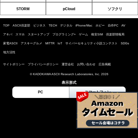
STORM
pCloud
ソフクリ
TOP
ASCII倶楽部
ビジネス
TECH
デジタル
iPhone/Mac
ホビー
自作PC
AV
アキバ
スマホ
スタートアップ
プログラミング+
ゲーム
格安SIM
倶楽部情報局
家電ASCII
アスキーグルメ
MITTR
IoT
サイバーセキュリティ小説コンテスト
SDGs
地方活性
サイトポリシー
プライバシーポリシー
運営会社
お問い合わせ
広告掲載
© KADOKAWA ASCII Research Laboratories, Inc. 2026
表示形式
PC
スマートフォン