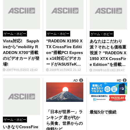
ゲーム・ホビー
ゲーム・ホビー
ゲーム・ホビー
Vista対応! Sapph
“RADEON X1950 X
あなたはこだわり
ireから“mobility R
TX CrossFire Editi
派？それとも価格重
ADEON X700”搭載
on”搭載PCI Expres
視派？ “RADEON X
のビデオカードが登
s x16対応ビデオカ
1950 XTX CrossFir
場!
ードがASUSTeKと
e Edition”を搭載し
玄人志向から
たATI純正リテール
2007年01月20日 23:42
2006年10月06日 21:12
2006年10月13日 20:47
とSapphireバルク
AD
AD
版が同時に発売！
「日本が世界一」ラ
最短5分で接続
ンキング 君が代か
ゲーム・ホビー
ら美食、世界からの
いきなりCrossFire
信頼など