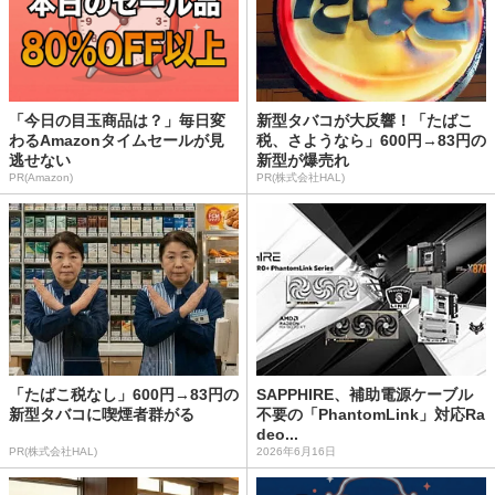
「今日の目玉商品は？」毎日変
新型タバコが大反響！「たばこ
わるAmazonタイムセールが見
税、さようなら」600円→83円の
逃せない
新型が爆売れ
PR(Amazon)
PR(株式会社HAL)
「たばこ税なし」600円→83円の
SAPPHIRE、補助電源ケーブル
新型タバコに喫煙者群がる
不要の「PhantomLink」対応Ra
deo...
PR(株式会社HAL)
2026年6月16日