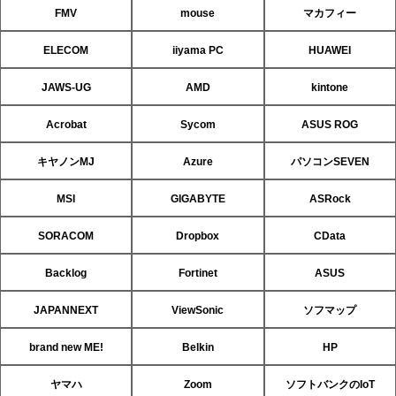
FMV
mouse
マカフィー
ELECOM
iiyama PC
HUAWEI
JAWS-UG
AMD
kintone
Acrobat
Sycom
ASUS ROG
キヤノンMJ
Azure
パソコンSEVEN
MSI
GIGABYTE
ASRock
SORACOM
Dropbox
CData
Backlog
Fortinet
ASUS
JAPANNEXT
ViewSonic
ソフマップ
brand new ME!
Belkin
HP
ヤマハ
Zoom
ソフトバンクのIoT