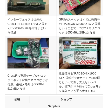
インターフェイスは従来の
GPUのスペックはすでに発売中
CrossFire Editionモデルと同じ
の“RADEON X1950 XTX”と同等
くDVI/CrossFire専用端子とい
ということで、コア/メモリクロ
う構成
ックは650MHz/2GHzとなる
販売価格も“RADEON X1950
CrossFire専用ケーブルやコン
XTX”搭載ビデオカードとほぼ同
ポーネント変換コネクタなどが
じといって差し支えないレベ
付属。搭載メモリはGDDR4
ル。値下がりを待ってCrossFire
512MBとなる
を導入という手も考えられる
価格
ショップ
Sapphire