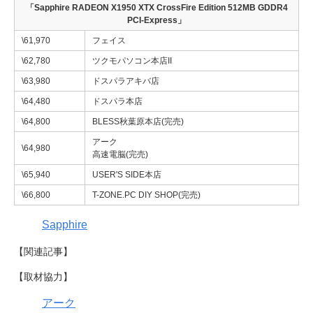
「Sapphire RADEON X1950 XTX CrossFire Edition 512MB GDDR4
PCI-Express」
\61,970
フェイス
\62,780
ツクモパソコン本店II
\63,980
ドスパラアキバ店
\64,480
ドスパラ本店
\64,800
BLESS秋葉原本店(完売)
アーク
\64,980
高速電脳(完売)
\65,940
USER'S SIDE本店
\66,800
T-ZONE.PC DIY SHOP(完売)
Sapphire
【関連記事】
【取材協力】
アーク