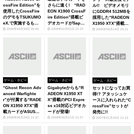
ossFire Edition”を
さらに速く! “RAD
ル!! ビデオメモリ
使用したCrossFire
EON X1900 CrossF
にGDDR4 512MBを
のデモをTSUKUMO
ire Edition”搭載ビ
採用した“RADEON
eX.で実施するも電
デオカードがSapph
X1950 XTX”搭載カ
力不足のせいで……
ireからデビュー!!
ードの販売がついに
2006年09月30日 00:00
2006年02月01日 21:25
2006年09月14日 20:21
スタート!!
ゲーム・ホビー
ゲーム・ホビー
ゲーム・ホビー
“Ghost Recon Adv
Gigabyteからも“R
セットになってお買
anced Warfighte
ADEON X1950 XT
得!? アタッシュケ
r”が付属する“RADE
X”搭載のPCI Expre
ースに入れられた“C
ON X1950 XTX”搭
ss x16対応ビデオカ
rossFire”セットが
載カードがASUSTe
ードが登場!
発売に!!
Kから
2006年09月29日 21:47
2006年09月21日 21:57
2007年01月16日 21:13