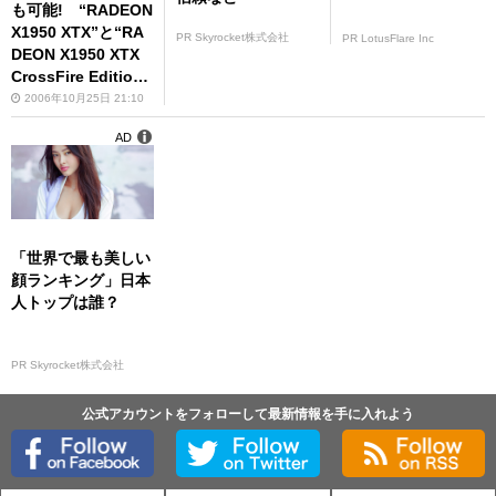
も可能! “RADEON
X1950 XTX”と“RA
PR Skyrocket株式会社
PR LotusFlare Inc
DEON X1950 XTX
CrossFire Editio
n”を搭載した水冷モ
2006年10月25日 21:10
デルSapphire“TOX
AD
IC”シリーズが発売
に!!
「世界で最も美しい
顔ランキング」日本
人トップは誰？
PR Skyrocket株式会社
公式アカウントをフォローして最新情報を手に入れよう