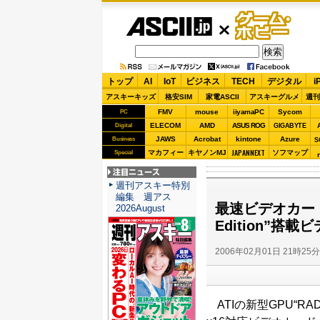
ASCII.jp
ゲーム・
ホビー
トップ
AI
IoT
ビジネス
TECH
デジタル
i
アスキーキッズ
格安SIM
家電ASCII
アスキーグルメ
週刊
FMV
mouse
iiyamaPC
Sycom
PC
ELECOM
AMD
ASUS ROG
Digital
GIGABYTE
JAWS
Acrobat
kintone
Azure
Business
S
JAPANNEXT
マカフィー
キヤノンMJ
ソフマップ
Special
注目ニュース
週刊アスキー特別
編集 週アス
最速ビデオカードをさ
2026August
Edition”搭載
2006年02月01日 21時25
ATIの新型GPU“RADEON