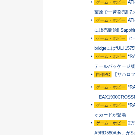
AT
ゲーム・ホビー
葉原で一斉発売!! 7
AT
ゲーム・ホビー
に販売開始!! Sapp
ヒー
ゲーム・ホビー
bridgeには“ULi 15
“R
ゲーム・ホビー
テールパッケージ版
【サハロフ
自作PC
“R
ゲーム・ホビー
「EAX1900CROSS
“R
ゲーム・ホビー
オカードが登場
2万
ゲーム・ホビー
A9RD580Adv」がS