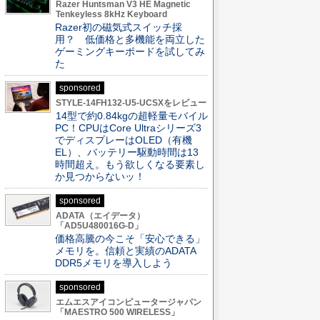
Razer Huntsman V3 HE Magnetic
Tenkeyless 8kHz Keyboard
Razer初の磁気式スイッチ採
用？ 低価格と多機能を両立した
ゲーミングキーボードを試してみ
た
sponsored
STYLE-14FH132-U5-UCSXをレビュー
14型で約0.84kgの超軽量モバイル
PC！CPUはCore Ultraシリーズ3
でディスプレーはOLED（有機
EL）、バッテリー駆動時間は13
時間超え。もう欲しくなる要素し
か見つからないッ！
sponsored
ADATA（エイデータ）
「AD5U480016G-D」
価格高騰の今こそ「安心できる」
メモリを。信頼と実績のADATA
DDR5メモリを導入しよう
sponsored
エムエスアイコンピュータージャパン
「MAESTRO 500 WIRELESS」