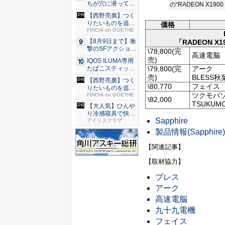
ちが穴に潜ってひ
の“RADEON X19
どい目に...
【西野亮廣】つく
りたいものを追求
価格
できる環...
FINCHI on GOETHE
【8月9日まで】衝
「RADEON X1
撃のSFアクション
\78,800(完
高速電脳
『G...
売)
IQOS ILUMA専用
\79,800(完
アーク
たばこスティッ
ク...
売)
BLESS
【西野亮廣】つく
\80,770
フェイス
りたいものを追求
ツクモパソ
できる環...
FINCHI on GOETHE
\82,000
TSUKUMO
【大人気】ひんや
り冷感寝具で快適
Sapphire
な睡眠を...
アイリスプラザ
製品情報(Sapphire)
【関連記事】
【取材協力】
ブレス
アーク
高速電脳
九十九電機
フェイス