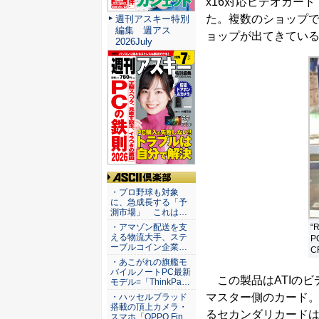
x16対応ビデオカード「R
た。複数のショップ
週刊アスキー特別
編集 週アス
ョップが出てきてい
2026July
ASCII倶楽部
・プロ野球も対象
に、急成長する「予
測市場」 これは…
“
・アマゾン配送を支
える物流大手、ステ
P
ーブルコイン企業…
C
・あこがれの旗艦モ
バイルノートPC最新
この製品はATIのビデ
モデル=「ThinkPa…
マスター側のカード。ベ
・ハッセルブラッド
搭載の頂上カメラ・
るセカンダリカードは“R
スマホ「OPPO Fin…