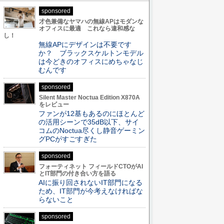
sponsored
才色兼備なヤマハの無線APはモダンな
オフィスに最適 これなら違和感な
し！
無線APにデザインは不要です
か？ ブラックスケルトンモデル
は今どきのオフィスにめちゃなじ
むんです
sponsored
Silent Master Noctua Edition X870A
をレビュー
ファンが12基もあるのにほとんど
の活用シーンで35dB以下、サイ
コムのNoctua尽くし静音ゲーミン
グPCがすごすぎた
sponsored
フォーティネット フィールドCTOがAI
とIT部門の付き合い方を語る
AIに振り回されないIT部門になる
ため、IT部門が今考えなければな
らないこと
sponsored