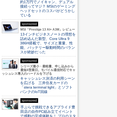
約1万円でノイキャン、デュアル
接続ってマジ？ MSIのゲーミング
ヘッドセットのコスパがどうかし
ている
sponsored
MSI「Prestige 13 AI+ A3M」レビュー
13インチビジネスノートの理想を
詰め込んだ新型、Core Ultra 9
386H搭載で、サイズと重量、性
能、バッテリー駆動時間のバラン
スが絶妙だった
sponsored
シリーズ最小・最軽量、申し込みから
最短4営業日。モバイル通信対応でキャ
ッシュレス導入のハードルを下げる
キャッシュレス決済の利用シーン
を広げる 三井住友カードの
「stera terminal light」とソフト
バンクのIoT回線
sponsored
手ぶらで挑戦できるアプライド豊
田店の自作PC組み立てイベント
で感動の完成体験を！ プロのスタ