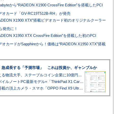
gabyteから“RADEON X1900 CrossFire Edition”を搭載したPCI
応ビデオカード「GV-RC19T512B-RH」が発売
RADEON X1900 XTX”搭載ビデオカード初のオリジナルクーラー
から発売に！
ADEON X1950 XTX CrossFire Edition”を搭載した初のPCI
ビデオカードがSapphireから！価格は“RADEON X1950 XTX”搭載
、急成長する「予測市場」 これは投資か、ギャンブルか
アマゾン配送を支える物流大手、ステーブルコイン企業に10億円投資のワケ
あこがれの旗艦モバイルノートPC最新モデル=「ThinkPad X1 Carbon Gen 14 Aura Edition」実機レビュー
ハッセルブラッド搭載の頂上カメラ・スマホ「OPPO Find X9 Ultra」実写レビュー=プロが本気で徹底撮影しました!!