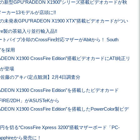
Iの新型GPU“RADEON X1900”シリーズ搭載ビデオカードが秋
メーカー13モデルが店頭に!!
Iの未発表GPU“RADEON X1900 XTX”搭載ビデオカードがつい
hire製の茶箱入り並行輸入品!!
トパイプ冷却のCrossFire対応マザーがAbitから！ South
75”を採用
ADEON X1900 CrossFire Edition”搭載ビデオカードにATI純正リ
が登場
佐藤のアキバ定点観測】2月4日調査分
ADEON X1900 CrossFire Edition”を搭載したビデオカード
FIRE/2DH」がASUSTeKから
ADEON X1900 CrossFire Edition”を搭載したPowerColor製ビデ
円を切る“CrossFire Xpress 3200”搭載マザーボード「PC-
apphireから発売に！