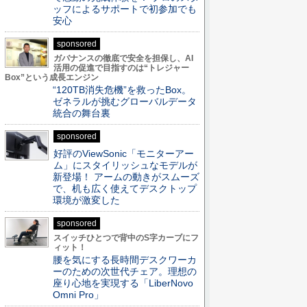
ッフによるサポートで初参加でも
安心
sponsored
ガバナンスの徹底で安全を担保し、AI
活用の促進で目指すのは“トレジャー
Box”という成長エンジン
“120TB消失危機”を救ったBox。
ゼネラルが挑むグローバルデータ
統合の舞台裏
sponsored
好評のViewSonic「モニターアー
ム」にスタイリッシュなモデルが
新登場！ アームの動きがスムーズ
で、机も広く使えてデスクトップ
環境が激変した
sponsored
スイッチひとつで背中のS字カーブにフ
ィット！
腰を気にする長時間デスクワーカ
ーのための次世代チェア。理想の
座り心地を実現する「LiberNovo
Omni Pro」