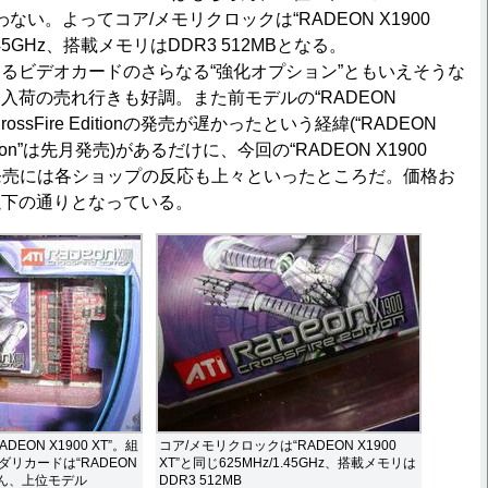
かまわない。よってコア/メモリクロックは“RADEON X1900
1.45GHz、搭載メモリはDDR3 512MBとなる。
ビデオカードのさらなる“強化オプション”ともいえそうな
入荷の売れ行きも好調。また前モデルの“RADEON
ossFire Editionの発売が遅かったという経緯(“RADEON
 Edition”は先月発売)があるだけに、今回の“RADEON X1900
ition”の発売には各ショップの反応も上々といったところだ。価格お
以下の通りとなっている。
EON X1900 XT”。組
コア/メモリクロックは“RADEON X1900
リカードは“RADEON
XT”と同じ625MHz/1.45GHz、搭載メモリは
ちろん、上位モデル
DDR3 512MB