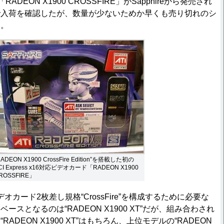
ADEON X1900 CROSSFIRE」がSapphireから発売され
で入荷を確認したが、数量が少ないためか早くも売り切れのシ
る。
RADEON X1900 CrossFire Edition”を搭載した初の
CI Express x16対応ビデオカード「RADEON X1900
ROSSFIRE」
オカード2枚差し規格“CrossFire”を構成するために必要な
ースとなるのは“RADEON X1900 XT”だが、組み合わされ
ADEON X1900 XT”はもちろん、上位モデルの“RADEON