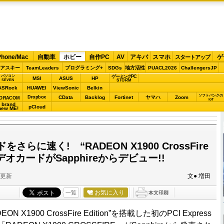
Phone/Mac
自動車
ホビー
自作PC
AV
アキバ
スマホ
ゲ
スタートアップ
アスキー
TeamLeaders
プログラミング+
SDGs
地方活性
PUACL2026
ChallengersJP
パソコン
ゲーミングPC
MSI
ASUS
HP
STORM
SEVEN
ASRock
HUAWEI
ViewSonic
Belkin
ソフトバンクの
Dropbox
CData
Backlog
Fortinet
ヤマハ
Zoom
ORACOM
IoT
brand
pCloud
new ME!
らに速く! “RADEON X1900 CrossFire
ビデオカードがSapphireからデビュー!!
分更新
文● 増田
お気に入り
一覧
 X1900 CrossFire Edition”を搭載した初のPCI Express