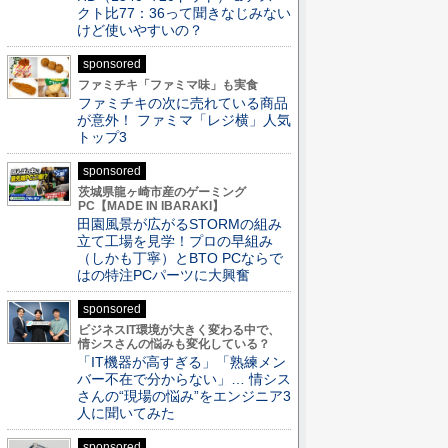
クト比77：36って聞きなじみない
けど使いやすいの？
sponsored
ファミチキ「ファミマ味」も実食
ファミチキの次に売れている商品
が意外！ ファミマ「レジ横」人気
トップ3
sponsored
茨城県龍ヶ崎市産のゲーミング
PC【MADE IN IBARAKI】
田園風景が広がるSTORMの組み
立て工場を見学！プロの早組み
（しかも丁寧）とBTO PCならで
はの特注PCパーツに大興奮
sponsored
ビジネスIT環境が大きく変わる中で、
情シスさんの悩みも変化している？
「IT機器が高すぎる」「熟練メン
バー不在で分からない」… 情シス
さんの“現場の悩み”をエンジニア3
人に聞いてみた
sponsored