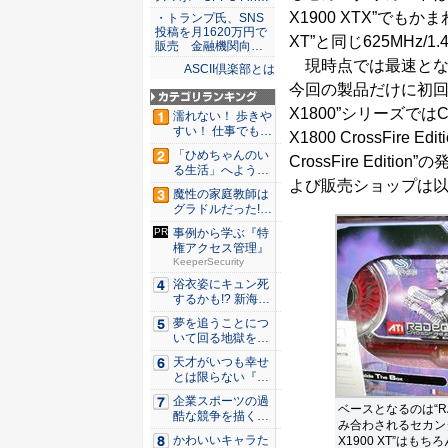
X1900 XTX”でも
・トランプ氏、SNS
投稿を月1620万円で
XT”と同じ625MHz/
販売 金融機関向…
現時点では最速となる
ASCII倶楽部とは
今回の製品だけに初回
X1800”シリーズではCr
濡れない！ 歩きや
すい！ 仕事でも履
X1800 CrossFire
ける...
「ひめちゃんのい
CrossFire Ed
る生活」へようこ
よび販売ショップは
そ！ 「...
魔性の家庭教師は
グラドルだった!?
村雨...
事例から学ぶ『特
権アクセス管理』
KeeperSecurity
浴衣姿にキュン死
するかも!? 新海ま
きが...
夢を追うことにつ
いて回る地獄を描
く『二階...
天才がいつも幸せ
とは限らない『ダ
イヤモン...
企業スポーツの過
ベースとなるのは“RAD
酷な競争を描く『J
み合わされるセカンダ
JM ...
かわいいキャラた
X1900 XT”はも