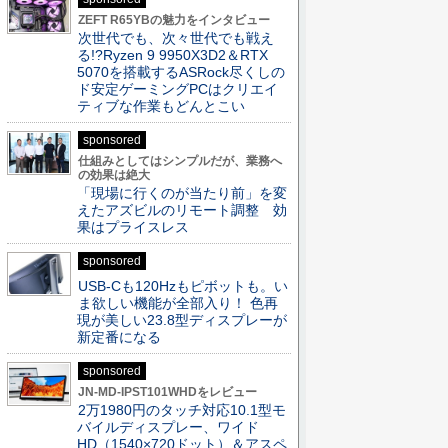
ZEFT R65YBの魅力をインタビュー
次世代でも、次々世代でも戦え
る!?Ryzen 9 9950X3D2＆RTX
5070を搭載するASRock尽くしの
ド安定ゲーミングPCはクリエイ
ティブな作業もどんとこい
sponsored
仕組みとしてはシンプルだが、業務へ
の効果は絶大
「現場に行くのが当たり前」を変
えたアズビルのリモート調整 効
果はプライスレス
sponsored
USB-Cも120Hzもピボットも。い
ま欲しい機能が全部入り！ 色再
現が美しい23.8型ディスプレーが
新定番になる
sponsored
JN-MD-IPST101WHDをレビュー
2万1980円のタッチ対応10.1型モ
バイルディスプレー、ワイド
HD（1540×720ドット）＆アスペ