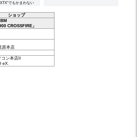
00 XTX”でもかまわない
ショップ
IBM
900 CROSSFIRE」
秋葉原本店
コン本店II
 eX.