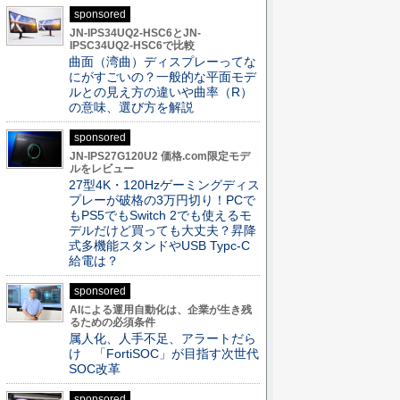
sponsored
JN-IPS34UQ2-HSC6とJN-
IPSC34UQ2-HSC6で比較
曲面（湾曲）ディスプレーってな
にがすごいの？一般的な平面モデ
ルとの見え方の違いや曲率（R）
の意味、選び方を解説
sponsored
JN-IPS27G120U2 価格.com限定モデ
ルをレビュー
27型4K・120Hzゲーミングディス
プレーが破格の3万円切り！PCで
もPS5でもSwitch 2でも使えるモ
デルだけど買っても大丈夫？昇降
式多機能スタンドやUSB Typc-C
給電は？
sponsored
AIによる運用自動化は、企業が生き残
るための必須条件
属人化、人手不足、アラートだら
け 「FortiSOC」が目指す次世代
SOC改革
sponsored