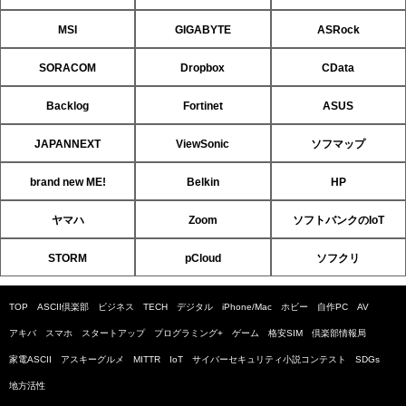
MSI
GIGABYTE
ASRock
SORACOM
Dropbox
CData
Backlog
Fortinet
ASUS
JAPANNEXT
ViewSonic
ソフマップ
brand new ME!
Belkin
HP
ヤマハ
Zoom
ソフトバンクのIoT
STORM
pCloud
ソフクリ
TOP
ASCII倶楽部
ビジネス
TECH
デジタル
iPhone/Mac
ホビー
自作PC
AV
アキバ
スマホ
スタートアップ
プログラミング+
ゲーム
格安SIM
倶楽部情報局
家電ASCII
アスキーグルメ
MITTR
IoT
サイバーセキュリティ小説コンテスト
SDGs
地方活性