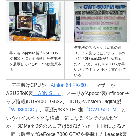
デモ機のスペックは写真の通
早くもSapphire製「RADEON
り。よく見るとビデオカードの
X1900 XTX」を搭載したデモ機
下に「3Dmark05がぶっ壊れ
を展示しているBLESS秋葉原本
た? いえ、単にRADEONが早
店
いだけです!」と小さく書かれて
いる
デモ機はCPUが
「Athlon 64 FX-60」
、マザーが
ASUSTeK製
「A8N-SLI」
、メモリがApecer製(Infineonチ
ップ搭載)DDR400 1GB×2、HDDがWestern Digital製
「WD360GD」
、電源がSKYTEC製
「CWT-500FM」
と
いうハイスペックな構成。気になるベンチの結果だ
が、“3DMark 06”のスコアは5571だった。同店によると
「同じ環境で“GeForce 7800 GTX”を搭載したLeadtek製