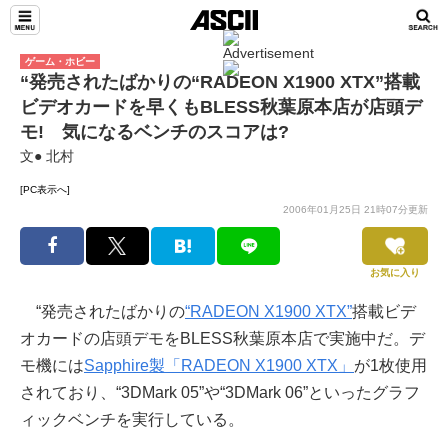
ゲーム・ホビー
“発売されたばかりの“RADEON X1900 XTX”搭載
ビデオカードを早くもBLESS秋葉原本店が店頭デ
モ! 気になるベンチのスコアは?
文● 北村
[PC表示へ]
2006年01月25日 21時07分更新
お気に入り
“発売されたばかりの
“RADEON X1900 XTX”
搭載ビデ
オカードの店頭デモをBLESS秋葉原本店で実施中だ。デ
モ機には
Sapphire製「RADEON X1900 XTX」
が1枚使用
されており、“3DMark 05”や“3DMark 06”といったグラフ
ィックベンチを実行している。