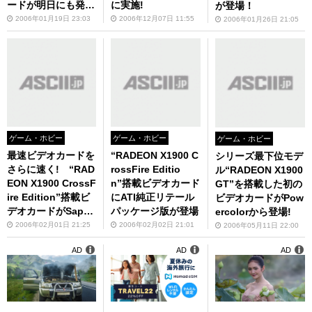
ードが明日にも発売
に実施!
が登場！
予定!!
2006年01月19日 23:03
2006年12月07日 11:55
2006年01月26日 21:05
ゲーム・ホビー
ゲーム・ホビー
ゲーム・ホビー
最速ビデオカードを
“RADEON X1900 C
シリーズ最下位モデ
さらに速く! “RAD
rossFire Editio
ル“RADEON X1900
EON X1900 CrossF
n”搭載ビデオカード
GT”を搭載した初の
ire Edition”搭載ビ
にATI純正リテール
ビデオカードがPow
デオカードがSapph
パッケージ版が登場
ercolorから登場!
ireからデビュー!!
2006年02月01日 21:25
2006年02月02日 21:01
2006年05月11日 22:00
AD
AD
AD