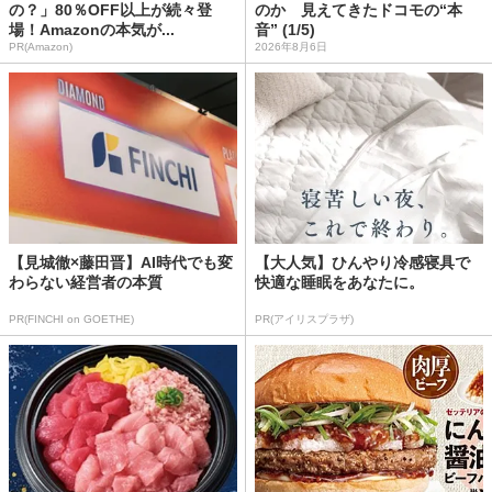
の？」80％OFF以上が続々登
のか 見えてきたドコモの“本
場！Amazonの本気が...
音” (1/5)
PR(Amazon)
2026年8月6日
【見城徹×藤田晋】AI時代でも変
【大人気】ひんやり冷感寝具で
わらない経営者の本質
快適な睡眠をあなたに。
PR(FINCHI on GOETHE)
PR(アイリスプラザ)