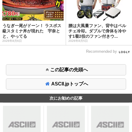
うなぎ一尾がドーン！ ラスボス
腰は大風量ファン、背中はペル
級スタミナ丼が現れた 宇奈と
チェ冷却。ダブルで身体を冷や
と、やってる
す1着2役のファン付きウ...
2026年8月6日
2026年8月5日
Recommended by
この記事の先頭へ
ASCII.jpトップへ
次にお勧めの記事