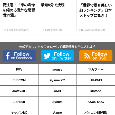
要注意！「車の寿命
最短5分で接続
「世界で最も美しい
を縮める意外な悪習
顔ランキング」日本
慣19選」
人トップに驚き！
PR Skyrocket株式会社
PR LotusFlare Inc
PR Skyrocket株式会社
公式アカウントをフォローして最新情報を手に入れよう
FMV
mouse
マカフィー
ELECOM
iiyama PC
HUAWEI
JAWS-UG
AMD
kintone
Acrobat
Sycom
ASUS ROG
キヤノンMJ
Azure
パソコンSEVEN