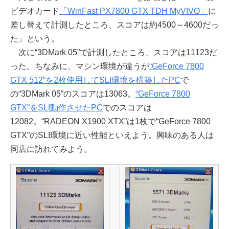
ビデオカード
「WinFast PX7800 GTX TDH MyVIVO」
に
差し替えて計測したところ、スコアは約4500～4600だっ
た」という。
次に“3DMark 05”で計測したところ、スコアは11123だ
った。ちなみに、マシン環境が違うが
“GeForce 7800
GTX 512”を2枚使用してSLI環境を構築したPC
で
の“3DMark 05”のスコアは13063。
“GeForce 7800
GTX”をSLI動作させたPC
でのスコアは
12082。“RADEON X1900 XTX”は1枚で“GeForce 7800
GTX”のSLI環境に近い性能といえよう。興味のある人は
同店に訪れてみよう。