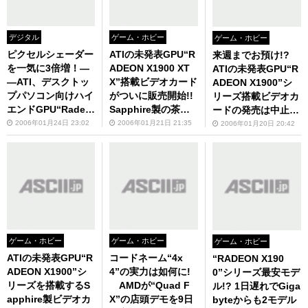
デジタル
ゲーム・ホビー
ゲーム・ホビー
ピクセルシェーダー
ATIの未発表GPU“R
来週までお預け!?
を一気に3倍増！―
ADEON X1900 XT
ATIの未発表GPU“R
―ATI、デスクトッ
X”搭載ビデオカード
ADEON X1900”シ
プパソコン向けハイ
がついに販売開始!!
リーズ搭載ビデオカ
エンドGPU“Radeo
Sapphire製の茶箱
ードの発売は中止
n X1900”シリーズ
入り並行輸入品!!
に……!!
2006年01月24日 23:02
2006年01月21日 21:35
2006年01月20日 20:42
を発表！
ゲーム・ホビー
ゲーム・ホビー
ゲーム・ホビー
ATIの未発表GPU“R
コードネーム“4x
“RADEON X190
ADEON X1900”シ
4”の実力は如何に!
0”シリーズ最安モデ
リーズを搭載するS
AMDが“Quad F
ル!? 1日遅れでGiga
apphire製ビデオカ
X”の店頭デモを9日
byteからも2モデル