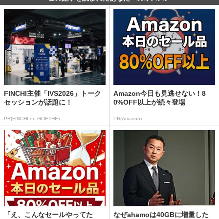
FINCHI主催「IVS2026」トーク
Amazon今日も見逃せない！8
セッションが話題に！
0%OFF以上が続々登場
PR(FINCHI on GOETHE)
PR(Amazon)
「え、こんなセールやってた
なぜahamoは40GBに増量した