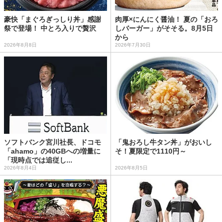
豪快「まぐろぎっしり丼」感謝
肉厚×にんにく醤油！ 夏の「おろ
祭で登場！ 中とろ入りで贅沢
しバーガー」がそそる。8月5日
から
2026年8月8日
2026年7月30日
ソフトバンク宮川社長、ドコモ
「鬼おろし牛タン丼」がおいし
「ahamo」の40GBへの増量に
そ！夏限定で1110円～
「現時点では追従し...
2026年8月4日
2026年8月5日