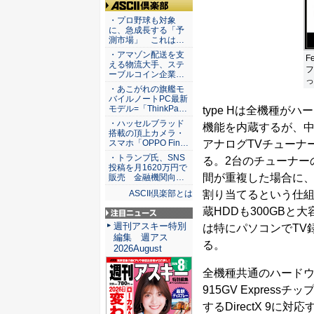
ASCII倶楽部
・プロ野球も対象
に、急成長する「予
測市場」 これは…
・アマゾン配送を支
F
える物流大手、ステ
フ
ーブルコイン企業…
っ
・あこがれの旗艦モ
バイルノートPC最新
モデル=「ThinkPa…
type Hは全機種が
・ハッセルブラッド
機能を内蔵するが、中で
搭載の頂上カメラ・
アナログTVチューナ
スマホ「OPPO Fin…
・トランプ氏、SNS
る。2台のチューナー
投稿を月1620万円で
間が重複した場合に、
販売 金融機関向…
割り当てるという仕
ASCII倶楽部とは
蔵HDDも300GBと
注目ニュース
週刊アスキー特別
は特にパソコンでTV
編集 週アス
る。
2026August
全機種共通のハードウ
915GV Expre
するDirectX 9