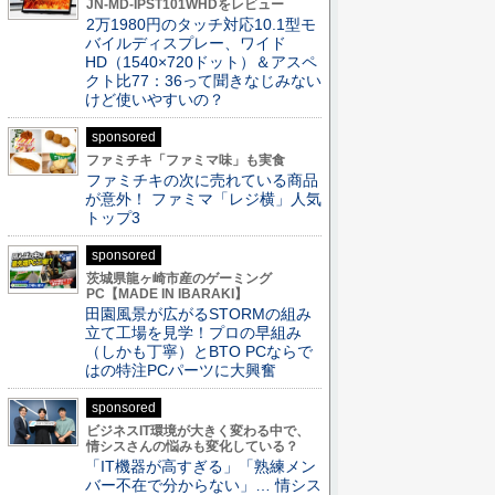
JN-MD-IPST101WHDをレビュー
2万1980円のタッチ対応10.1型モ
バイルディスプレー、ワイド
HD（1540×720ドット）＆アスペ
クト比77：36って聞きなじみない
けど使いやすいの？
sponsored
ファミチキ「ファミマ味」も実食
ファミチキの次に売れている商品
が意外！ ファミマ「レジ横」人気
トップ3
sponsored
茨城県龍ヶ崎市産のゲーミング
PC【MADE IN IBARAKI】
田園風景が広がるSTORMの組み
立て工場を見学！プロの早組み
（しかも丁寧）とBTO PCならで
はの特注PCパーツに大興奮
sponsored
ビジネスIT環境が大きく変わる中で、
情シスさんの悩みも変化している？
「IT機器が高すぎる」「熟練メン
バー不在で分からない」… 情シス