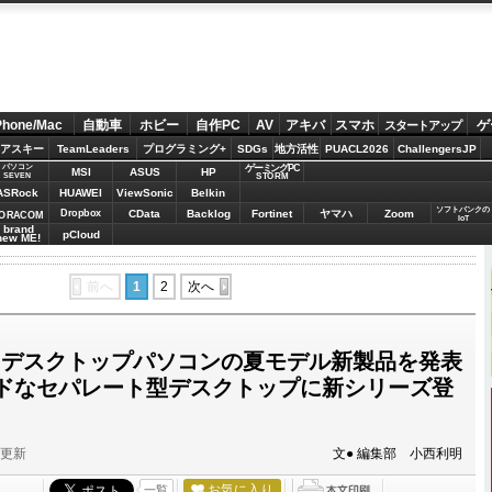
Phone/Mac
自動車
ホビー
自作PC
AV
アキバ
スマホ
ゲ
スタートアップ
アスキー
TeamLeaders
プログラミング+
SDGs
地方活性
PUACL2026
ChallengersJP
パソコン
ゲーミングPC
MSI
ASUS
HP
STORM
SEVEN
ASRock
HUAWEI
ViewSonic
Belkin
ソフトバンクの
Dropbox
CData
Backlog
Fortinet
ヤマハ
Zoom
ORACOM
IoT
brand
pCloud
new ME!
前へ
1
2
次へ
O”デスクトップパソコンの夏モデル新製品を発表
ドなセパレート型デスクトップに新シリーズ登
分更新
文● 編集部 小西利明
お気に入り
一覧