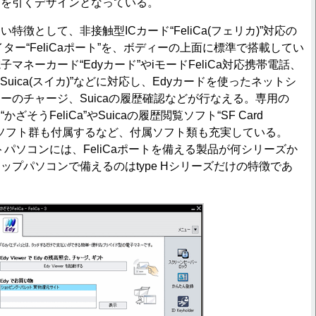
目を引くデザインとなっている。
特徴として、非接触型ICカード“FeliCa(フェリカ)”対応の
イター“FeliCaポート”を、ボディーの上面に標準で搭載してい
マネーカード“Edyカード”やiモードFeliCa対応携帯電話、
Suica(スイカ)”などに対応し、Edyカードを使ったネットシ
ーのチャージ、Suicaの履歴確認などが行なえる。専用の
かざそうFeliCa”やSuicaの履歴閲覧ソフト“SF Card
た関連ソフト群も付属するなど、付属ソフト類も充実している。
トパソコンには、FeliCaポートを備える製品が何シリーズか
ップパソコンで備えるのはtype Hシリーズだけの特徴であ