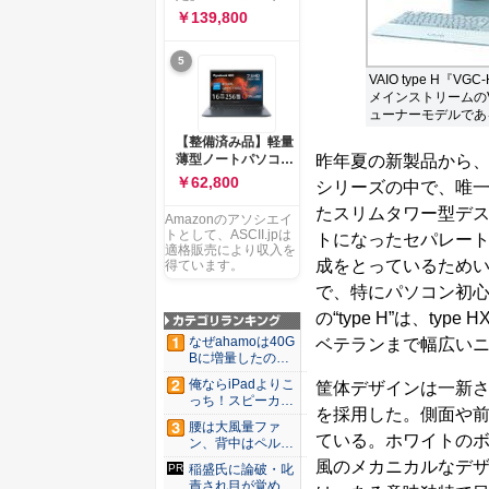
ー 83K9003JJP ノー
ソコン Vivobook 15
￥139,800
トPC
M1502NAQ 15.6イ
ンチ AMD Ryzen 7
5
170 メモリ16GB
VAIO type H『V
SSD 512GB
メインストリームのV
Microsoft 365
ューナーモデルであ
Personal (24か月版)
搭載 Windows 11 重
【整備済み品】軽量
量1.7kg Wi-Fi 6E ク
昨年夏の新製品から、“
薄型ノートパソコン
ワイエットブルー
dynabook G83 ■
￥62,800
シリーズの中で、唯一そ
M1502NAQ-
13.3型
R7165BUWS
たスリムタワー型デ
FHD(1920x1080) -
Amazonのアソシエイ
高性能第11世代Core
トとして、ASCII.jpは
トになったセパレート
i5-1135G7 - メモリ
適格販売により収入を
成をとっているため
16GB - SSD 256GB
得ています。
- Webカメラ -
で、特にパソコン初
WiFi&Bluetooth -
の“type H”は、t
USB Type-C - MS
Office 2021 - Win11
なぜahamoは40G
ベテランまで幅広い
搭載
Bに増量したの
か ...
俺ならiPadよりこ
筐体デザインは一新さ
っち！スピーカー
を採用した。側面や
9個...
腰は大風量ファ
ている。ホワイトのボ
ン、背中はペルチ
ェ冷却。ダ...
風のメカニカルなデ
稲盛氏に論破・叱
責され目が覚め