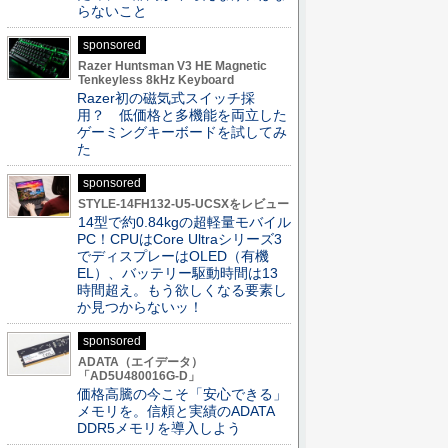
らないこと
sponsored
Razer Huntsman V3 HE Magnetic
Tenkeyless 8kHz Keyboard
Razer初の磁気式スイッチ採
用？ 低価格と多機能を両立した
ゲーミングキーボードを試してみ
た
sponsored
STYLE-14FH132-U5-UCSXをレビュー
14型で約0.84kgの超軽量モバイル
PC！CPUはCore Ultraシリーズ3
でディスプレーはOLED（有機
EL）、バッテリー駆動時間は13
時間超え。もう欲しくなる要素し
か見つからないッ！
sponsored
ADATA（エイデータ）
「AD5U480016G-D」
価格高騰の今こそ「安心できる」
メモリを。信頼と実績のADATA
DDR5メモリを導入しよう