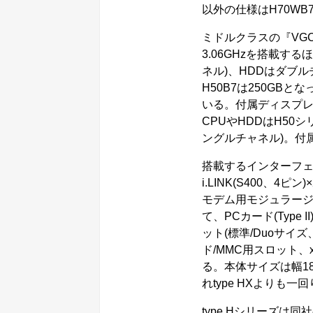
以外の仕様はH70WB
ミドルクラスの『VGC-H
3.06GHzを搭載する
ネル)、HDDはダブル
H50B7は250GBとなっ
いる。付属ディスプレー
CPUやHDDはH50シ
ングルチャネル)。付
搭載するインターフェー
i.LINK(S400、4ピン
モデム用モジュラー
て、PCカード(Type
ット(標準/Duoサイ
ド/MMC用スロット
る。本体サイズは幅18
れtype HXよりも一
type Hシリーズは