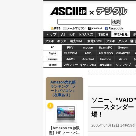
ASCII.jp
デジタル
トップ
AI
IoT
ビジネス
TECH
デジタル
i
アスキーキッズ
格安SIM
家電ASCII
アスキーグルメ
週刊
FMV
mouse
iiyamaPC
Sycom
PC
ELECOM
AMD
ASUS ROG
Digital
GIGABYTE
JAWS
Acrobat
kintone
Azure
Business
S
JAPANNEXT
マカフィー
キヤノンMJ
ソフマップ
Special
Amazon売れ筋
ランキング「ノ
ートパソコン」
（在庫あり）
ソニー、“VAI
――スタンダー
1
場！
2005年04月12日 14時59
【Amazon.co.jp限
定】HP ノートパソ