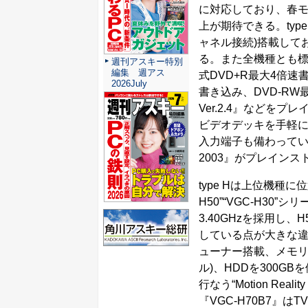
に対応しており、春モ
上が期待できる。typ
ャネル接続)搭載して
る。また全機種とも標準
週刊アスキー特別
編集 週アス
式DVD+R最大4倍速
2026July
書き込み、DVD-RW最
Ver.2.4』などを
ビデオデッキを手軽に
入力端子も備わっている。さらに
2003』がプレイン
type Hは上位機種に
H50”“VGC-H30”シ
3.40GHzを採用し、H5
している点が大きな違い
ューナー搭載、メモリー
ル)、HDDを300G
行なう“Motion Re
『VGC-H70B7』