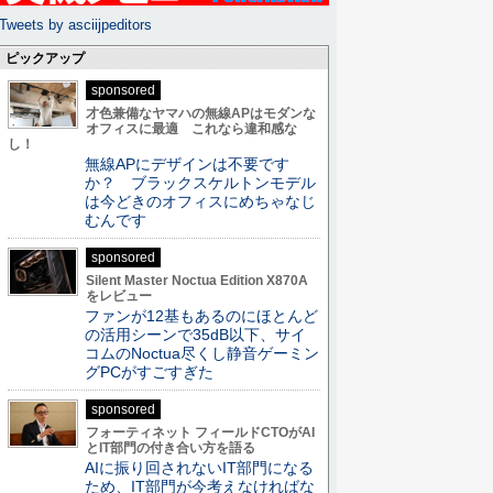
Tweets by asciijpeditors
ピックアップ
sponsored
才色兼備なヤマハの無線APはモダンな
オフィスに最適 これなら違和感な
し！
無線APにデザインは不要です
か？ ブラックスケルトンモデル
は今どきのオフィスにめちゃなじ
むんです
sponsored
Silent Master Noctua Edition X870A
をレビュー
ファンが12基もあるのにほとんど
の活用シーンで35dB以下、サイ
コムのNoctua尽くし静音ゲーミン
グPCがすごすぎた
sponsored
フォーティネット フィールドCTOがAI
とIT部門の付き合い方を語る
AIに振り回されないIT部門になる
ため、IT部門が今考えなければな