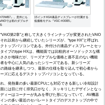
GC-H70WB7』。意外にも
15インチXGA液晶ディスプレーが付属する
AIOでは初のダブルチ
低価格モデル『VGC-H30B5』
る
VAIO第2章”と称して大きくラインナップが変更されたVAIO
れ以前から継続していたシリーズが、“type HX”と呼ばれ
スクトップパソコンである。外付けの液晶ディスプレーとセッ
タイプのtype HXは、機能面では比較的オーソドックスな構
いささか地味だが、リーズナブルな価格と過不足のない機能
心者を中心に人気のあったシリーズである。新シリーズ
ype HXの路線を継承しつつ、最新の仕様を取り込んで初心者から
ニーズに応えるデスクトップパソコンとなっている。
れ、発熱量の多い最新CPUにも対応できる新しい冷却設計
前面には目に付く排気口がなく、スッキリしたデザインとなっ
ディーはコーナーが丸みを帯びた形になっていて、AV機器
ザインの多い最近のセパレートタイプのデスクトップの中で