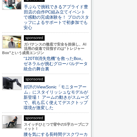
手ぶらで挑戦できるアプライド豊
田店の自作PC組み立てイベント
で感動の完成体験を！ プロのスタ
ッフによるサポートで初参加でも
安心
sponsored
ガバナンスの徹底で安全を担保し、AI
活用の促進で目指すのは“トレジャー
Box”という成長エンジン
“120TB消失危機”を救ったBox。
ゼネラルが挑むグローバルデータ
統合の舞台裏
sponsored
好評のViewSonic「モニターアー
ム」にスタイリッシュなモデルが
新登場！ アームの動きがスムーズ
で、机も広く使えてデスクトップ
環境が激変した
sponsored
スイッチひとつで背中のS字カーブにフ
ィット！
腰を気にする長時間デスクワーカ