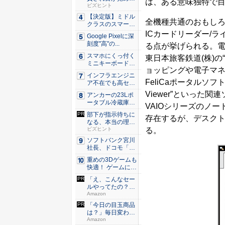
は、ある意味独特で
た。経営者...
ビズヒント
【決定版】ミドル
全機種共通のおもしろい
クラスのスマート
フォンの...
ICカードリーダー/ラ
Google Pixelに深
刻度"高"の...
る点が挙げられる。電子
スマホにくっ付く
東日本旅客鉄道(株)の“
ミニキーボード！
ョッピングや電子マネ
触ってわ...
インフラエンジニ
FeliCaポータルソフト“
ア不在でも高セキ
ュリティ...
Viewer”といっ
アンカーの23Lポ
ータブル冷蔵庫が
VAIOシリーズのノー
Ama...
部下が指示待ちに
存在するが、デスクト
なる、本当の理
る。
由。23年...
ビズヒント
ソフトバンク宮川
社長、ドコモ「ah
amo...
重めの3Dゲームも
快適！ ゲームに強
いH...
「え、こんなセー
ルやってたの？」
80％O...
Amazon
「今日の目玉商品
は？」毎日変わる
Amaz...
Amazon