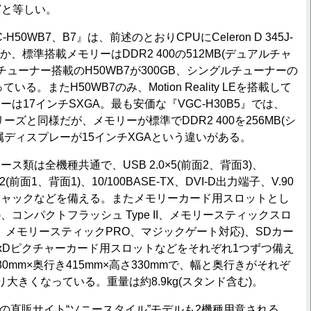
7と等しい。
50WB7、B7』は、前述のとおりCPUにCeleron D 345J-
ほか、標準搭載メモリーはDDR2 400の512MB(デュアルチャ
チューナー搭載のH50WB7が300GB、シングルチューナーの
ている。またH50WB7のみ、Motion Reality LEを搭載して
は17インチSXGA。最も安価な『VGC-H30B5』では、
リーズと同様だが、メモリーが標準でDDR2 400を256MB(シ
属ディスプレーが15インチXGAという違いがある。
ス類は全機種共通で、USB 2.0×5(前面2、背面3)、
)×2(前面1、背面1)、10/100BASE-TX、DVI-D出力端子、V.90
ジャックなどを備える。またメモリーカード用スロットとし
 II)、コンパクトフラッシュ Type II、メモリースティックスロ
ズ、メモリースティックPRO、マジックゲート対応)、SDカー
、xDピクチャーカード用スロットなどをそれぞれ1つずつ備え
0mm×奥行き415mm×高さ330mmで、幅と奥行きがそれぞ
回り大きくなっている。重量は約8.9kg(スタンド含む)。
同社の直販サイト“ソニースタイル”モデルも2機種用意される。