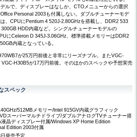
デルで、ディスプレーはなしか、CTOメニューからの選択
fice Personal 2003も付属しない。ダブルチューナーモデ
、CPUにPentium 4 520J-2.80GHzを搭載し、DDR2 533
、300GB HDD内蔵など。シングルチューナーモデルの
UにCeleron D 345J-3.06GHz、標準搭載メモリーはDDR2
D 250GB内蔵となっている。
H70WB7が25万円前後と非常にリーズナブル。またVGC-
後、VGC-H30B5が17万円前後。そのほかのスペックや予想実売
の主なスペック
0J-3.40GHz/512MBメモリー/Intel 915GV内蔵グラフィック
DD/DVDスーパーマルチドライブ/ダブルアナログTVチューナー搭
液晶ディスプレー付属/Windows XP Home Edition
onal Edition 2003付属
28日発売予定