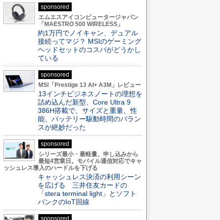
sponsored
エムエスアイコンピュータージャパン
「MAESTRO 500 WIRELESS」
約1万円でノイキャン、デュアル
接続ってマジ？ MSIのゲーミング
ヘッドセットのコスパがどうかし
ている
sponsored
MSI「Prestige 13 AI+ A3M」レビュー
13インチビジネスノートの理想を
詰め込んだ新型、Core Ultra 9
386H搭載で、サイズと重量、性
能、バッテリー駆動時間のバラン
スが絶妙だった
sponsored
シリーズ最小・最軽量、申し込みから
最短4営業日。モバイル通信対応でキャ
ッシュレス導入のハードルを下げる
キャッシュレス決済の利用シーン
を広げる 三井住友カードの
「stera terminal light」とソフト
バンクのIoT回線
sponsored