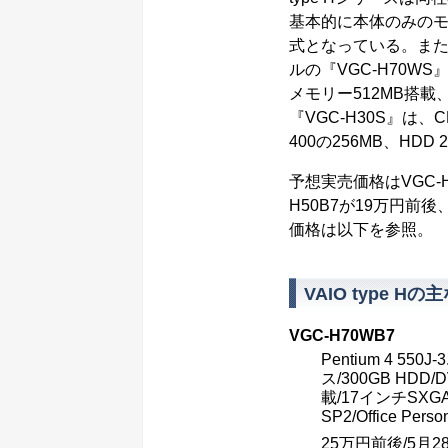
基本的に本体のみのモ
式となっている。またOf
ルの『VGC-H70WS』は
メモリー512MB搭載
『VGC-H30S』は、CP
400の256MB、HD
予想実売価格はVGC-
H50B7が19万円前
価格は以下を参照。
VAIO type H
VGC-H70WB7
Pentium 4 55
ス/300GB H
載/17インチSXGA
SP2/Office Pers
25万円前後/5月