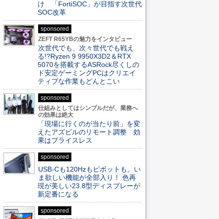
け 「FortiSOC」が目指す次世代
SOC改革
sponsored
ZEFT R65YBの魅力をインタビュー
次世代でも、次々世代でも戦え
る!?Ryzen 9 9950X3D2＆RTX
5070を搭載するASRock尽くしの
ド安定ゲーミングPCはクリエイ
ティブな作業もどんとこい
sponsored
仕組みとしてはシンプルだが、業務へ
の効果は絶大
「現場に行くのが当たり前」を変
えたアズビルのリモート調整 効
果はプライスレス
sponsored
USB-Cも120Hzもピボットも。い
ま欲しい機能が全部入り！ 色再
現が美しい23.8型ディスプレーが
新定番になる
sponsored