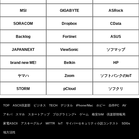
MSI
GIGABYTE
ASRock
SORACOM
Dropbox
CData
Backlog
Fortinet
ASUS
JAPANNEXT
ViewSonic
ソフマップ
brand new ME!
Belkin
HP
ヤマハ
Zoom
ソフトバンクのIoT
STORM
pCloud
ソフクリ
TOP
ASCII倶楽部
ビジネス
TECH
デジタル
iPhone/Mac
ホビー
自作PC
AV
アキバ
スマホ
スタートアップ
プログラミング+
ゲーム
格安SIM
倶楽部情報局
家電ASCII
アスキーグルメ
MITTR
IoT
サイバーセキュリティ小説コンテスト
SDGs
地方活性