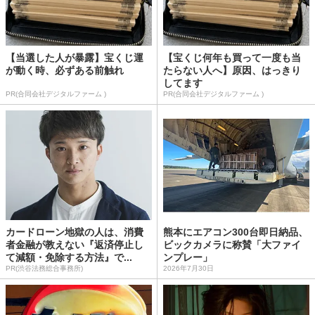
【当選した人が暴露】宝くじ運
【宝くじ何年も買って一度も当
が動く時、必ずある前触れ
たらない人へ】原因、はっきり
してます
PR(合同会社デジタルファーム )
PR(合同会社デジタルファーム )
カードローン地獄の人は、消費
熊本にエアコン300台即日納品、
者金融が教えない『返済停止し
ビックカメラに称賛「大ファイ
て減額・免除する方法』で...
ンプレー」
PR(渋谷法務総合事務所)
2026年7月30日