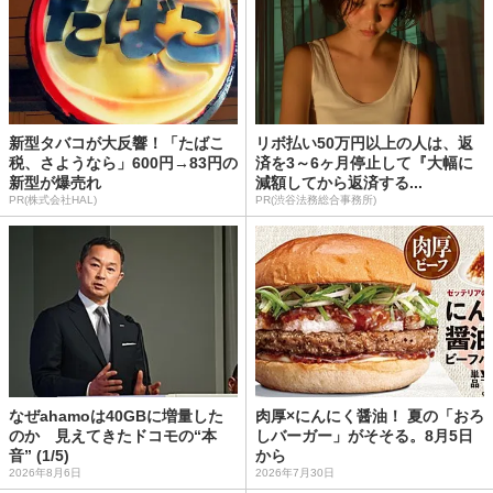
新型タバコが大反響！「たばこ
リボ払い50万円以上の人は、返
税、さようなら」600円→83円の
済を3～6ヶ月停止して『大幅に
新型が爆売れ
減額してから返済する...
PR(株式会社HAL)
PR(渋谷法務総合事務所)
なぜahamoは40GBに増量した
肉厚×にんにく醤油！ 夏の「おろ
のか 見えてきたドコモの“本
しバーガー」がそそる。8月5日
音” (1/5)
から
2026年8月6日
2026年7月30日