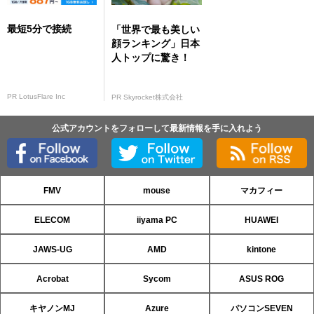
最短5分で接続
「世界で最も美しい
顔ランキング」日本
人トップに驚き！
PR LotusFlare Inc
PR Skyrocket株式会社
公式アカウントをフォローして最新情報を手に入れよう
FMV
mouse
マカフィー
ELECOM
iiyama PC
HUAWEI
JAWS-UG
AMD
kintone
Acrobat
Sycom
ASUS ROG
キヤノンMJ
Azure
パソコンSEVEN