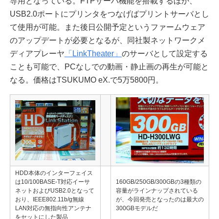
専用となっている。FTPサーバ機能を搭載するほか、
USB2.0ポートにプリンタをつなげばプリントサーバとし
て使用が可能。また後日公開予定というファームウェア
のアップデートが必要となるが、同社製ネットワークメ
ディアプレーヤ
「LinkTheater」
のサーバとして設定する
ことも可能で、PCなしでの動画・静止画の再生が可能と
なる。価格はTSUKUMO eX.で5万5800円。
HDD本体のインターフェイス
は10/100BASE-T対応イーサ
160GB/250GB/300GBの3種類の
ネットおよびUSB2.0となって
容量がラインナップされている
おり、IEEE802.11b/g無線
が、今回発売となったのは最大の
LAN対応の無指向性アンテナ
300GBモデルだ
をセットにした製品