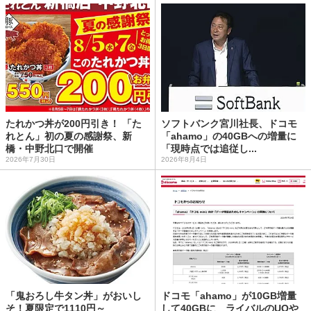
たれかつ丼が200円引き！ 「た
ソフトバンク宮川社長、ドコモ
れとん」初の夏の感謝祭、新
「ahamo」の40GBへの増量に
橋・中野北口で開催
「現時点では追従し...
2026年7月30日
2026年8月4日
「鬼おろし牛タン丼」がおいし
ドコモ「ahamo」が10GB増量
そ！夏限定で1110円～
して40GBに ライバルのUQや