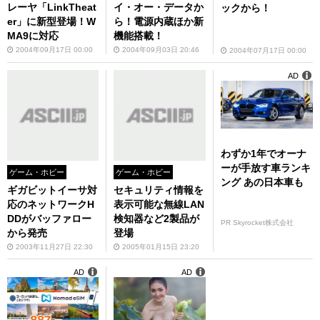
レーヤ「LinkTheat
イ・オー・データか
ックから！
er」に新型登場！W
ら！電源内蔵ほか新
MA9に対応
機能搭載！
2004年09月17日 00:00
2004年09月03日 20:46
2004年07月17日 00:00
AD
わずか1年でオーナ
ーが手放す車ランキ
ゲーム・ホビー
ゲーム・ホビー
ング あの日本車も
ギガビットイーサ対
セキュリティ情報を
応のネットワークH
表示可能な無線LAN
DDがバッファロー
検知器など2製品が
PR Skyrocket株式会社
から発売
登場
2003年11月27日 22:30
2005年01月15日 23:20
AD
AD