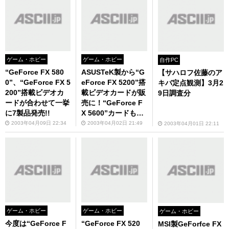
ゲーム・ホビー
ゲーム・ホビー
自作PC
“GeForce FX 580
ASUSTeK製から“G
【サハロフ佐藤のア
0”、“GeForce FX 5
eForce FX 5200”搭
キバ定点観測】3月2
200”搭載ビデオカ
載ビデオカードが販
9日調査分
ードが合わせて一挙
売に！“GeForce F
に7製品発売!!
X 5600”カードも展
示開始!!
2003年04月09日 22:34
2003年04月02日 21:49
2003年04月01日 22:11
ゲーム・ホビー
ゲーム・ホビー
ゲーム・ホビー
今度は“GeForce F
“GeForce FX 520
MSI製GeForfce FX