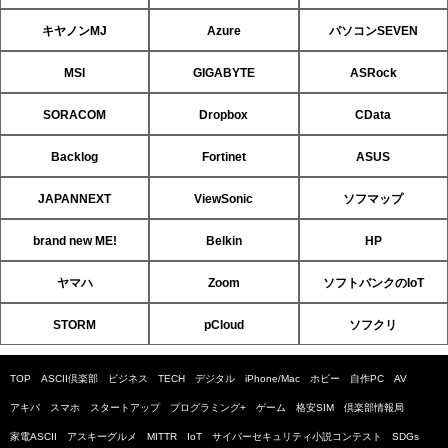
キヤノンMJ
Azure
パソコンSEVEN
MSI
GIGABYTE
ASRock
SORACOM
Dropbox
CData
Backlog
Fortinet
ASUS
JAPANNEXT
ViewSonic
ソフマップ
brand new ME!
Belkin
HP
ヤマハ
Zoom
ソフトバンクのIoT
STORM
pCloud
ソフクリ
TOP
ASCII倶楽部
ビジネス
TECH
デジタル
iPhone/Mac
ホビー
自作PC
AV
アキバ
スマホ
スタートアップ
プログラミング+
ゲーム
格安SIM
倶楽部情報局
家電ASCII
アスキーグルメ
MITTR
IoT
サイバーセキュリティ小説コンテスト
SDGs