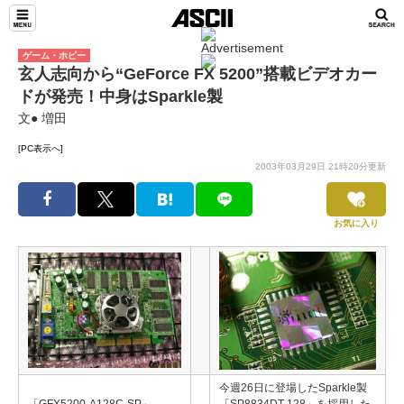
ゲーム・ホビー
玄人志向から“GeForce FX 5200”搭載ビデオカー
ドが発売！中身はSparkle製
文● 増田
[PC表示へ]
2003年03月29日 21時20分更新
お気に入り
今週26日に登場したSparkle製