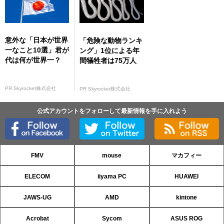
意外な「日本が世界
「危険な動物ランキ
一なこと10選」君が
ング」1位による年
代は何が世界一？
間犠牲者は75万人
PR Skyrocket株式会社
PR Skyrocket株式会社
公式アカウントをフォローして最新情報を手に入れよう
FMV
mouse
マカフィー
ELECOM
iiyama PC
HUAWEI
JAWS-UG
AMD
kintone
Acrobat
Sycom
ASUS ROG