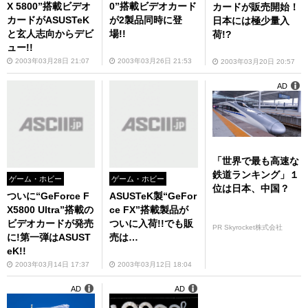
X 5800”搭載ビデオ
0”搭載ビデオカード
カードが販売開始！
カードがASUSTeK
が2製品同時に登
日本には極少量入
と玄人志向からデビ
場!!
荷!?
ュー!!
2003年03月28日 21:07
2003年03月26日 21:53
2003年03月20日 20:57
AD
「世界で最も高速な
鉄道ランキング」１
ゲーム・ホビー
ゲーム・ホビー
位は日本、中国？
ついに“GeForce F
ASUSTeK製“GeFor
X5800 Ultra”搭載の
ce FX”搭載製品が
ビデオカードが発売
ついに入荷!!でも販
PR Skyrocket株式会社
に!第一弾はASUST
売は…
eK!!
2003年03月14日 17:37
2003年03月12日 18:04
AD
AD