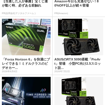
【当選した人が暴露】宝くじ運
Amazon今日も見逃せない！8
が動く時、必ずある前触れ
0%OFF以上が続々登場
PR(合同会社デジタルファーム )
PR(Amazon)
「Forza Horizon 6」を快適にプ
ASUSのRTX 5090搭載「ProAr
レイできる！ミドルクラスのビ
t」登場 小型PC向け2.5スロッ
デオカー...
ト設...
2026年6月6日
2026年7月2日