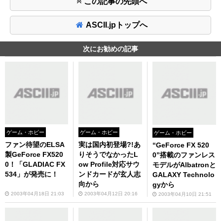
この記事の先頭へ
ASCII.jpトップへ
次にお勧めの記事
ゲーム・ホビー
ゲーム・ホビー
ゲーム・ホビー
ファン待望のELSA
実は国内初登場?!あ
“GeForce FX 520
製GeForce FX520
りそうでなかったL
0”搭載のファンレス
0！「GLADIAC FX
ow Profile対応サウ
モデルがAlbatronと
534」が発売に！
ンドカードが玄人志
GALAXY Technolo
向から
gyから
2003年04月18日 21:03
2003年04月12日 20:16
2003年04月10日 21:51