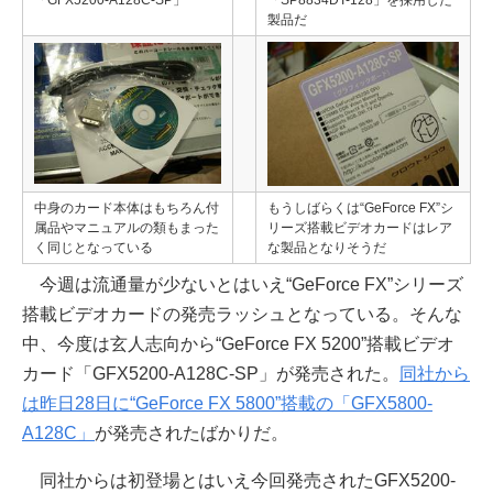
「GFX5200-A128C-SP」
「SP8834DT-128」を採用した
製品だ
中身のカード本体はもちろん付
もうしばらくは“GeForce FX”シ
属品やマニュアルの類もまった
リーズ搭載ビデオカードはレア
く同じとなっている
な製品となりそうだ
今週は流通量が少ないとはいえ“GeForce FX”シリーズ
搭載ビデオカードの発売ラッシュとなっている。そんな
中、今度は玄人志向から“GeForce FX 5200”搭載ビデオ
カード「GFX5200-A128C-SP」が発売された。
同社から
は昨日28日に“GeForce FX 5800”搭載の「GFX5800-
A128C」
が発売されたばかりだ。
同社からは初登場とはいえ今回発売されたGFX5200-