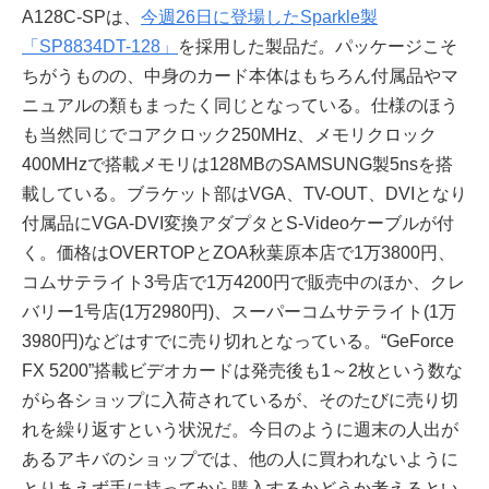
A128C-SPは、
今週26日に登場したSparkle製
「SP8834DT-128」
を採用した製品だ。パッケージこそ
ちがうものの、中身のカード本体はもちろん付属品やマ
ニュアルの類もまったく同じとなっている。仕様のほう
も当然同じでコアクロック250MHz、メモリクロック
400MHzで搭載メモリは128MBのSAMSUNG製5nsを搭
載している。ブラケット部はVGA、TV-OUT、DVIとなり
付属品にVGA-DVI変換アダプタとS-Videoケーブルが付
く。価格はOVERTOPとZOA秋葉原本店で1万3800円、
コムサテライト3号店で1万4200円で販売中のほか、クレ
バリー1号店(1万2980円)、スーパーコムサテライト(1万
3980円)などはすでに売り切れとなっている。“GeForce
FX 5200”搭載ビデオカードは発売後も1～2枚という数な
がら各ショップに入荷されているが、そのたびに売り切
れを繰り返すという状況だ。今日のように週末の人出が
あるアキバのショップでは、他の人に買われないように
とりあえず手に持ってから購入するかどうか考えるとい