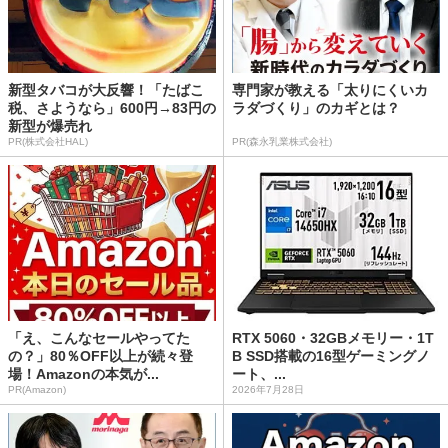
新型タバコが大反響！「たばこ
専門家が教える「太りにくいカ
税、さようなら」600円→83円の
ラダづくり」のカギとは？
新型が爆売れ
PR(株式会社HAL)
PR(森永乳業株式会社)
「え、こんなセールやってた
RTX 5060・32GBメモリー・1T
の？」80％OFF以上が続々登
B SSD搭載の16型ゲーミングノ
場！Amazonの本気が...
ート、...
PR(Amazon)
2026年7月28日