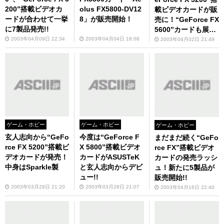
200”搭載ビデオカ
olus FX5800-DV12
載ビデオカードが販
ードが合わせて一挙
8」が販売開始！
売に！“GeForce FX
に7製品発売!!
5600”カードも展示
開始!!
2003年04月09日 22:34
2003年04月04日 18:08
2003年04月02日 21:49
ゲーム・ホビー
ゲーム・ホビー
ゲーム・ホビー
玄人志向から“GeFo
今度は“GeForce F
まだまだ続く“GeFo
rce FX 5200”搭載ビ
X 5800”搭載ビデオ
rce FX”搭載ビデオ
デオカードが発売！
カードがASUSTeK
カードの発売ラッシ
中身はSparkle製
と玄人志向からデビ
ュ！新たに5製品が
ュー!!
販売開始!!
2003年03月29日 21:20
2003年03月28日 21:07
2003年04月16日 22:40