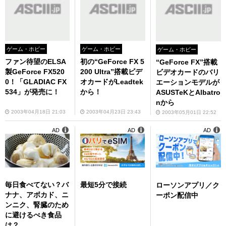
ゲーム・ホビー
ゲーム・ホビー
ゲーム・ホビー
ファン待望のELSA
初の“GeForce FX 5
“GeForce FX”搭載
製GeForce FX520
200 Ultra”搭載ビデ
ビデオカードのバリ
0！「GLADIAC FX
オカードがLeadtek
エーションモデルが
534」が発売に！
から！
ASUSTeKとAlbatro
nから
2003年04月18日 21:03
2003年04月23日 23:43
2003年05月01日 22:52
AD
AD
AD
毎日食べてない？バ
最短5分で接続
ローソンアプリ／ク
ナナ、アボカド、ニ
ーポン配信中
ンニク、腎臓のため
に避けるべき食品
は？