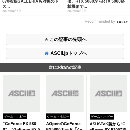
070搭載GALLERIAも対象のド
価。RTX 5060からRTX 5080搭
ス...
載機まで...
2026年6月5日
2026年6月9日
Recommended by
この記事の先頭へ
ASCII.jpトップへ
次にお勧めの記事
ゲーム・ホビー
ゲーム・ホビー
ゲーム・ホビー
“GeForce FX 580
AOpenのGeForce
ASUSTeK製から“G
0”、“GeForce FX 5
FX5800カード「Ae
eForce FX 5200”搭