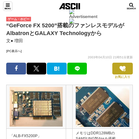
ゲーム・ホビー
“GeForce FX 5200”搭載のファンレスモデルが
AlbatronとGALAXY Technologyから
文● 増田
[PC表示へ]
2003年04月10日 21時51分更新
お気に入り
メモリはDDR128MBの
「ALB-FX5200P」
SAMSUNG製4nsを搭載