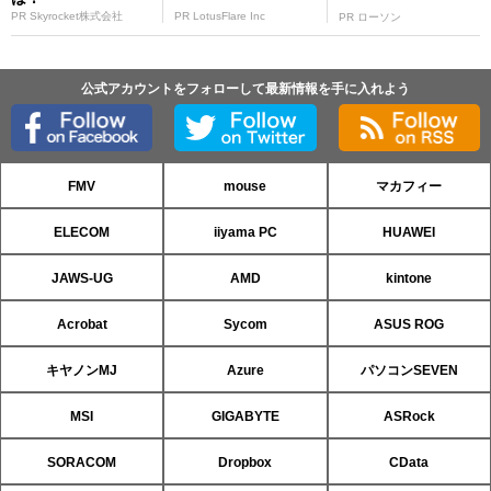
PR Skyrocket株式会社
PR LotusFlare Inc
PR ローソン
公式アカウントをフォローして最新情報を手に入れよう
FMV
mouse
マカフィー
ELECOM
iiyama PC
HUAWEI
JAWS-UG
AMD
kintone
Acrobat
Sycom
ASUS ROG
キヤノンMJ
Azure
パソコンSEVEN
MSI
GIGABYTE
ASRock
SORACOM
Dropbox
CData