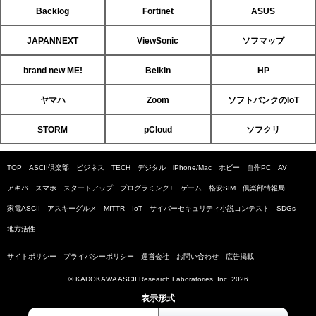
Backlog
Fortinet
ASUS
JAPANNEXT
ViewSonic
ソフマップ
brand new ME!
Belkin
HP
ヤマハ
Zoom
ソフトバンクのIoT
STORM
pCloud
ソフクリ
TOP
ASCII倶楽部
ビジネス
TECH
デジタル
iPhone/Mac
ホビー
自作PC
AV
アキバ
スマホ
スタートアップ
プログラミング+
ゲーム
格安SIM
倶楽部情報局
家電ASCII
アスキーグルメ
MITTR
IoT
サイバーセキュリティ小説コンテスト
SDGs
地方活性
サイトポリシー
プライバシーポリシー
運営会社
お問い合わせ
広告掲載
© KADOKAWA ASCII Research Laboratories, Inc. 2026
表示形式