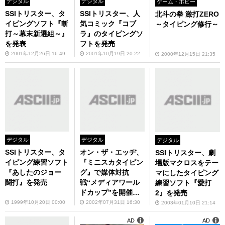
デジタル
デジタル
ゲーム・ホビー
SSIトリスター、タ
SSIトリスター、人
北斗の拳 激打ZERO
イピングソフト『斬
気コミック『コブ
～タイピング修行～
打～幕末新選組～』
ラ』のタイピングソ
を発表
フトを発売
2001年12月26日 16:49
2001年10月19日 20:22
2000年12月15日 21:35
デジタル
デジタル
デジタル
SSIトリスター、タ
オン・ザ・エッヂ、
SSIトリスター、劇
イピング練習ソフト
『ミニスカタイピン
場版マクロスをテー
『あしたのジョー
グ』で媒体対抗
マにしたタイピング
闘打』を発売
戦“メディアワール
練習ソフト『愛打
ドカップ”を開催―
2』を発売
―ASCII24は惜しく
1999年10月20日 00:00
2002年07月31日 16:30
2003年01月10日 21:14
も2位
AD
AD