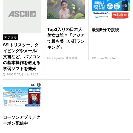
Top3入りの日本人
最短5分で接続
美女は誰？「アジア
デジタル
で最も美しい顔ラン
SSIトリスター、タ
キング」
イピングやメール/
文書など、パソコン
PR Skyrocket株式会社
PR LotusFlare Inc
の基本操作を教える
学習ソフトを発売
2003年07月14日 22:23
AD
ローソンアプリ／ク
ーポン配信中