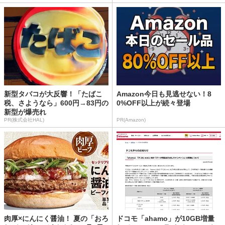
新型タバコが大反響！「たばこ
Amazon今日も見逃せない！8
税、さようなら」600円→83円の
0%OFF以上が続々登場
新型が爆売れ
PR(株式会社HAL)
PR(Amazon)
肉厚×にんにく醤油！ 夏の「おろ
ドコモ「ahamo」が10GB増量