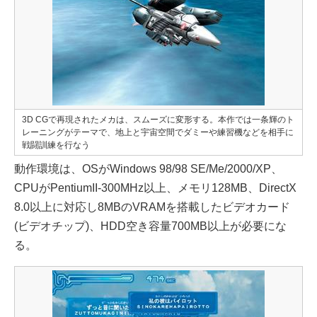
3D CGで再現されたメカは、スムーズに変形する。本作では一条輝のト
レーニングがテーマで、地上と宇宙空間でダミーや練習機などを相手に
戦闘訓練を行なう
動作環境は、OSがWindows 98/98 SE/Me/2000/XP、
CPUがPentiumII-300MHz以上、メモリ128MB、DirectX
8.0以上に対応し8MBのVRAMを搭載したビデオカード
(ビデオチップ)、HDD空き容量700MB以上が必要にな
る。