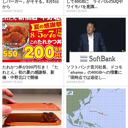
しバーガー」がそそる。8月5日
して40GBに ライバルのUQや
から
ワイモバを意識...
2026年7月30日
2026年7月29日
たれかつ丼が200円引き！ 「た
ソフトバンク宮川社長、ドコモ
れとん」初の夏の感謝祭、新
「ahamo」の40GBへの増量に
橋・中野北口で開催
「現時点では追従し...
2026年7月30日
2026年8月4日