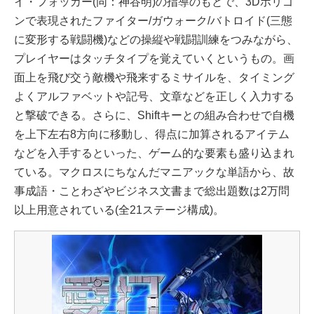
イ・フォッカー(同：神谷明)の指導のもとで、3Dポリゴ
ンで表現されたファイター/ガウォーク/バトロイド(三態
に変形する戦闘機)などの操縦や戦闘訓練をつみながら、
プレイヤーはタッチタイプを覚えていくというもの。画
面上を飛び交う敵機や飛来するミサイルを、タイミング
よくアルファベットや記号、文章などを正しく入力する
と撃破できる。さらに、Shiftキーとの組み合わせで自機
を上下左右8方向に移動し、得点に加算されるアイテム
などを入手するといった、ゲーム的な要素も盛り込まれ
ている。マクロスにちなんだマニアックな単語から、故
事成語・ことわざやビジネス文書まで総出題数は2万問
以上用意されている(全21ステージ構成)。