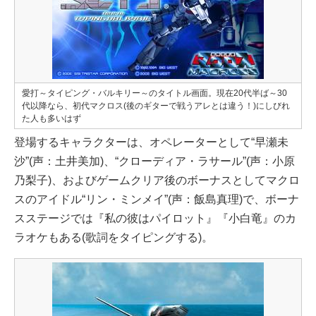
愛打～タイピング・バルキリー～のタイトル画面。現在20代半ば～30
代以降なら、初代マクロス(後のギターで戦うアレとは違う！)にしびれ
た人も多いはず
登場するキャラクターは、オペレーターとして“早瀬未
沙”(声：土井美加)、“クローディア・ラサール”(声：小原
乃梨子)、およびゲームクリア後のボーナスとしてマクロ
スのアイドル“リン・ミンメイ”(声：飯島真理)で、ボーナ
スステージでは『私の彼はパイロット』『小白竜』のカ
ラオケもある(歌詞をタイピングする)。