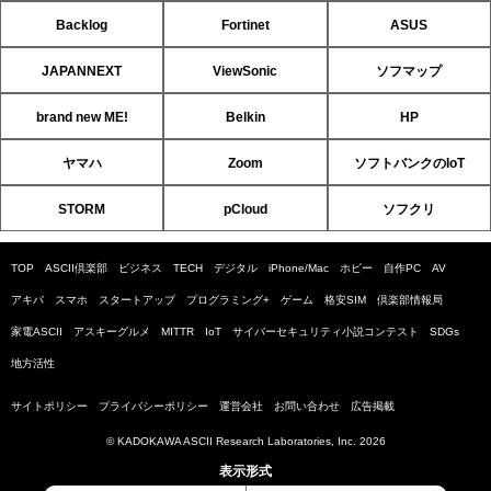
Backlog
Fortinet
ASUS
JAPANNEXT
ViewSonic
ソフマップ
brand new ME!
Belkin
HP
ヤマハ
Zoom
ソフトバンクのIoT
STORM
pCloud
ソフクリ
TOP
ASCII倶楽部
ビジネス
TECH
デジタル
iPhone/Mac
ホビー
自作PC
AV
アキバ
スマホ
スタートアップ
プログラミング+
ゲーム
格安SIM
倶楽部情報局
家電ASCII
アスキーグルメ
MITTR
IoT
サイバーセキュリティ小説コンテスト
SDGs
地方活性
サイトポリシー
プライバシーポリシー
運営会社
お問い合わせ
広告掲載
© KADOKAWA ASCII Research Laboratories, Inc. 2026
表示形式