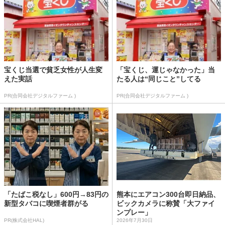
宝くじ当選で貧乏女性が人生変
「宝くじ、運じゃなかった」当
えた実話
たる人は“同じこと”してる
PR(合同会社デジタルファーム )
PR(合同会社デジタルファーム )
「たばこ税なし」600円→83円の
熊本にエアコン300台即日納品、
新型タバコに喫煙者群がる
ビックカメラに称賛「大ファイ
ンプレー」
PR(株式会社HAL)
2026年7月30日