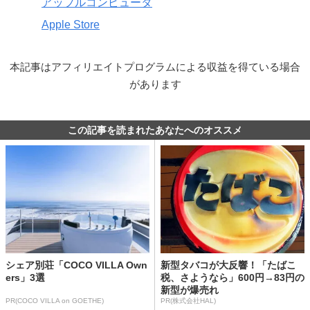
アップルコンピュータ
Apple Store
本記事はアフィリエイトプログラムによる収益を得ている場合
があります
この記事を読まれたあなたへのオススメ
シェア別荘「COCO VILLA Own
新型タバコが大反響！「たばこ
ers」3選
税、さようなら」600円→83円の
新型が爆売れ
PR(COCO VILLA on GOETHE)
PR(株式会社HAL)