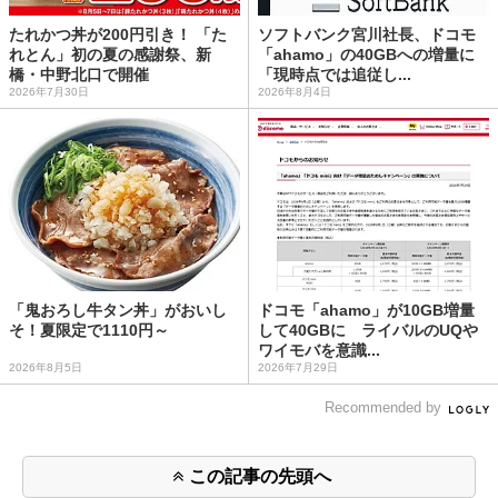
たれかつ丼が200円引き！ 「た
ソフトバンク宮川社長、ドコモ
れとん」初の夏の感謝祭、新
「ahamo」の40GBへの増量に
橋・中野北口で開催
「現時点では追従し...
2026年7月30日
2026年8月4日
「鬼おろし牛タン丼」がおいし
ドコモ「ahamo」が10GB増量
そ！夏限定で1110円～
して40GBに ライバルのUQや
ワイモバを意識...
2026年8月5日
2026年7月29日
Recommended by
この記事の先頭へ