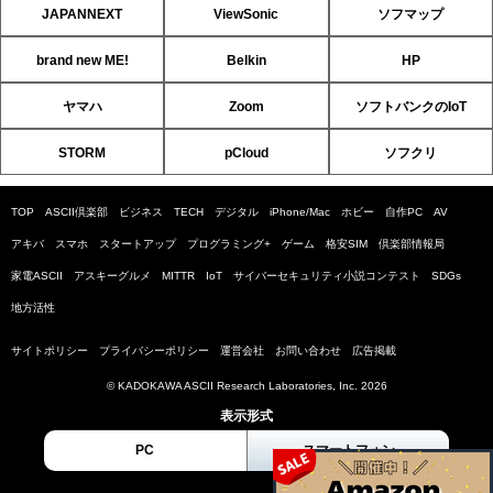
JAPANNEXT
ViewSonic
ソフマップ
brand new ME!
Belkin
HP
ヤマハ
Zoom
ソフトバンクのIoT
STORM
pCloud
ソフクリ
TOP
ASCII倶楽部
ビジネス
TECH
デジタル
iPhone/Mac
ホビー
自作PC
AV
アキバ
スマホ
スタートアップ
プログラミング+
ゲーム
格安SIM
倶楽部情報局
家電ASCII
アスキーグルメ
MITTR
IoT
サイバーセキュリティ小説コンテスト
SDGs
地方活性
サイトポリシー
プライバシーポリシー
運営会社
お問い合わせ
広告掲載
© KADOKAWA ASCII Research Laboratories, Inc. 2026
表示形式
PC
スマートフォン