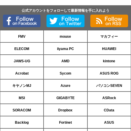
公式アカウントをフォローして最新情報を手に入れよう
FMV
mouse
マカフィー
ELECOM
iiyama PC
HUAWEI
JAWS-UG
AMD
kintone
Acrobat
Sycom
ASUS ROG
キヤノンMJ
Azure
パソコンSEVEN
MSI
GIGABYTE
ASRock
SORACOM
Dropbox
CData
Backlog
Fortinet
ASUS