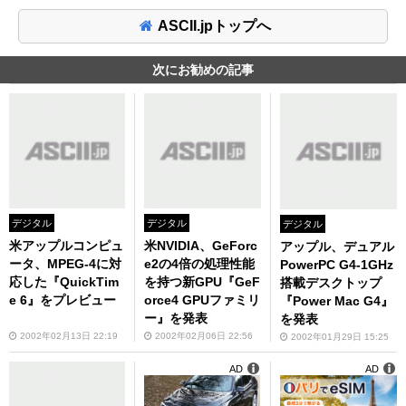
ASCII.jpトップへ
次にお勧めの記事
デジタル
デジタル
デジタル
米アップルコンピュ
米NVIDIA、GeForc
アップル、デュアル
ータ、MPEG-4に対
e2の4倍の処理性能
PowerPC G4-1GHz
応した『QuickTim
を持つ新GPU『GeF
搭載デスクトップ
e 6』をプレビュー
orce4 GPUファミリ
『Power Mac G4』
ー』を発表
を発表
2002年02月13日 22:19
2002年02月06日 22:56
2002年01月29日 15:25
AD
AD