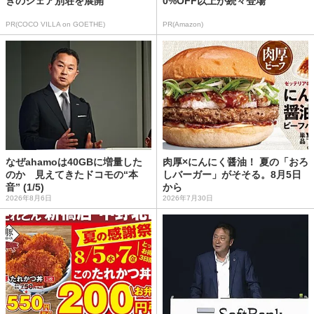
きのシェア別荘を展開
0%OFF以上が続々登場
PR(COCO VILLA on GOETHE)
PR(Amazon)
なぜahamoは40GBに増量した
肉厚×にんにく醤油！ 夏の「おろ
のか 見えてきたドコモの“本
しバーガー」がそそる。8月5日
音” (1/5)
から
2026年8月6日
2026年7月30日