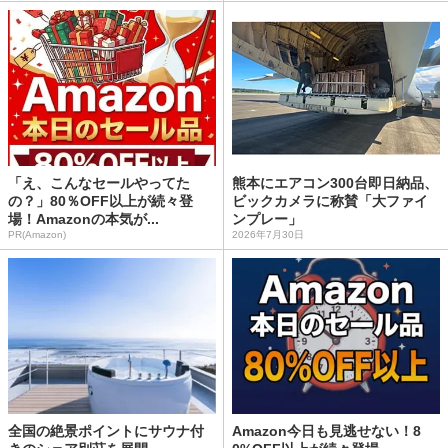
「え、こんなセールやってた
熊本にエアコン300台即日納品、
の？」80％OFF以上が続々登
ビックカメラに称賛「大ファイ
場！Amazonの本気が...
ンプレー」
PR(Amazon)
2026年7月30日
全国の絶景ポイントにサウナ付
Amazon今日も見逃せない！8