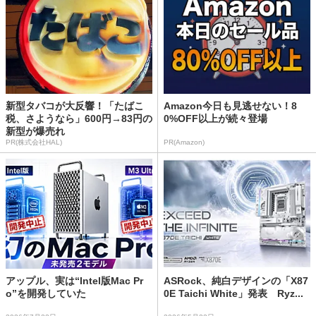
新型タバコが大反響！「たばこ
Amazon今日も見逃せない！8
税、さようなら」600円→83円の
0%OFF以上が続々登場
新型が爆売れ
PR(株式会社HAL)
PR(Amazon)
アップル、実は“Intel版Mac Pr
ASRock、純白デザインの「X87
o”を開発していた
0E Taichi White」発表 Ryz...