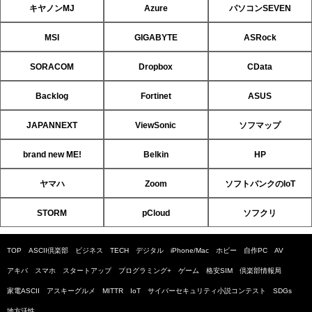
キヤノンMJ
Azure
パソコンSEVEN
MSI
GIGABYTE
ASRock
SORACOM
Dropbox
CData
Backlog
Fortinet
ASUS
JAPANNEXT
ViewSonic
ソフマップ
brand new ME!
Belkin
HP
ヤマハ
Zoom
ソフトバンクのIoT
STORM
pCloud
ソフクリ
TOP
ASCII倶楽部
ビジネス
TECH
デジタル
iPhone/Mac
ホビー
自作PC
AV
アキバ
スマホ
スタートアップ
プログラミング+
ゲーム
格安SIM
倶楽部情報局
家電ASCII
アスキーグルメ
MITTR
IoT
サイバーセキュリティ小説コンテスト
SDGs
地方活性