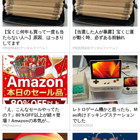
【宝くじ何年も買って一度も当
【当選した人が暴露】宝くじ運
たらない人へ】原因、はっきり
が動く時、必ずある前触れ
してます
PR(合同会社デジタルファーム )
PR(合同会社デジタルファーム )
「え、こんなセールやってた
レトロゲーム機かと思ったら、M
の？」80％OFF以上が続々登
ac向けドッキングステーション
場！Amazonの本気が...
でした
PR(Amazon)
2026年6月5日