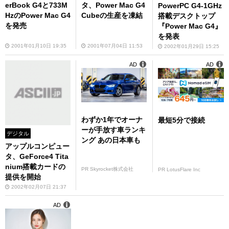
erBook G4と733M
タ、Power Mac G4
PowerPC G4-1GHz
HzのPower Mac G4
Cubeの生産を凍結
搭載デスクトップ
を発売
『Power Mac G4』
を発表
2001年01月10日 19:35
2001年07月04日 11:53
2002年01月29日 15:25
AD
AD
わずか1年でオーナ
最短5分で接続
ーが手放す車ランキ
デジタル
ング あの日本車も
アップルコンピュー
タ、GeForce4 Tita
nium搭載カードの
PR Skyrocket株式会社
PR LotusFlare Inc
提供を開始
2002年02月07日 21:37
AD