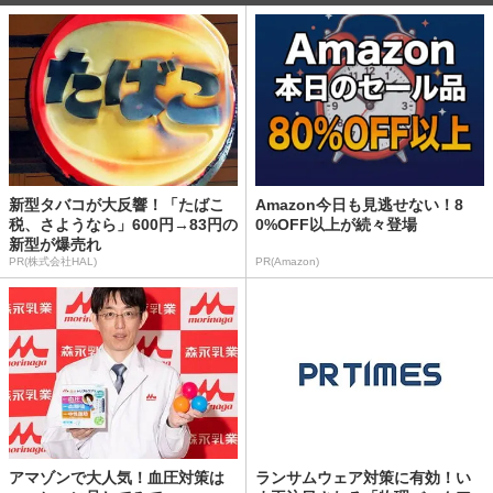
新型タバコが大反響！「たばこ
Amazon今日も見逃せない！8
税、さようなら」600円→83円の
0%OFF以上が続々登場
新型が爆売れ
PR(株式会社HAL)
PR(Amazon)
アマゾンで大人気！血圧対策は
ランサムウェア対策に有効！い