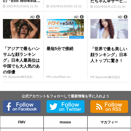
の『Evo Workstati
たちゃん＠サービ
on』新シリーズを
ス”を開始
2002年01月30日 21:55
2002年02月26日 20:22
2002年06月11日 21:32
発表
AD
AD
AD
「アジアで最もハン
最短5分で接続
「世界で最も美しい
サムな顔ランキン
顔ランキング」日本
グ」日本人最高位は
人トップに驚き！
中国でも大人気のあ
の俳優
PR Skyrocket株式会社
PR LotusFlare Inc
PR Skyrocket株式会社
公式アカウントをフォローして最新情報を手に入れよう
FMV
mouse
マカフィー