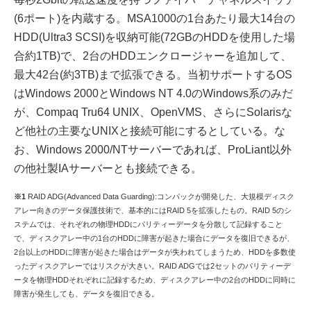
(6ポート)を内蔵する。MSA1000の1台あたり最大14台の
HDD(Ultra3 SCSI)を収納可能(72GBのHDDを使用した場
合約1TB)で、2台のHDDエンクロージャーを追加して、
最大42台(約3TB)まで拡張できる。当初サポートするOS
はWindows 2000とWindows NT 4.0のWindows系のみだ
が、Compaq Tru64 UNIX、OpenVMS、さらにSolarisな
ど他社の主要なUNIXと接続可能にするとしている。な
お、Windows 2000/NTサーバーであれば、ProLiant以外
の他社製IAサーバーとも接続できる。
※1
RAID ADG(Advanced Data Guarding):コンパックが開発した、大規模ディスク
アレー向きのデータ保護技術で、基本的にはRAID 5を拡張したもの。RAID 5のシ
ステムでは、それぞれの物理HDDにパリティーデータを分散して記録すること
で、ディスクアレー中の1台のHDDに障害が起きた場合にデータを復旧できるが、
2台以上のHDDに障害が起きた場合はデータが失われてしまうため、HDDを多数使
ったディスクアレーではリスクが大きい。RAID ADGでは2セットのパリティーデ
ータを物理HDDそれぞれに記録するため、ディスクアレー中の2台のHDDに同時に
障害が発生しても、データを復旧できる。