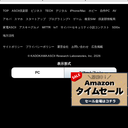
TOP
ASCII倶楽部
ビジネス
TECH
デジタル
iPhone/Mac
ホビー
自作PC
AV
アキバ
スマホ
スタートアップ
プログラミング+
ゲーム
格安SIM
倶楽部情報局
家電ASCII
アスキーグルメ
MITTR
IoT
サイバーセキュリティ小説コンテスト
SDGs
地方活性
サイトポリシー
プライバシーポリシー
運営会社
お問い合わせ
広告掲載
© KADOKAWA ASCII Research Laboratories, Inc. 2026
表示形式
PC
スマートフォン