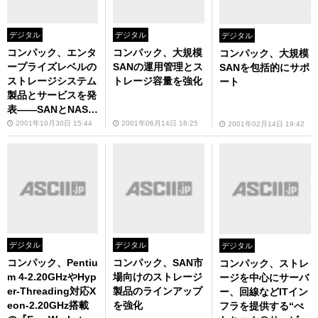
デジタル
デジタル
デジタル
コンパック、エンタ
コンパック、大規模
コンパック、大規模
ープライズレベルの
SANの運用管理とス
SANを包括的にサポ
ストレージシステム
トレージ容量を強化
ート
製品とサービスを発
表――SANとNASの
統合化を推進
2001年10月30日 15:44
2001年06月14日 18:25
2001年02月14日 19:42
デジタル
デジタル
デジタル
コンパック、Pentiu
コンパック、SAN市
コンパック、ストレ
m 4-2.20GHzやHyp
場向けのストレージ
ージを中心にサーバ
er-Threading対応X
製品のラインアップ
ー、回線などITイン
eon-2.20GHz搭載
を強化
フラを提供する“ぺ