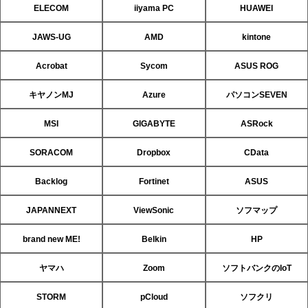
ELECOM
iiyama PC
HUAWEI
JAWS-UG
AMD
kintone
Acrobat
Sycom
ASUS ROG
キヤノンMJ
Azure
パソコンSEVEN
MSI
GIGABYTE
ASRock
SORACOM
Dropbox
CData
Backlog
Fortinet
ASUS
JAPANNEXT
ViewSonic
ソフマップ
brand new ME!
Belkin
HP
ヤマハ
Zoom
ソフトバンクのIoT
STORM
pCloud
ソフクリ