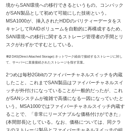
境からSAN環境への移行できるというもの。コンパック
がSAN製品として初めて可能にした技術という。
MSA1000が、挿入されたHDDのパリティーデータをス
キャンしてRAIDボリュームを自動的に再構成するため、
SAN環境への移行に関するストレージ管理者の手間とリ
スクがわずかですむとしている。
※2
DAS(Direct Attached Storage):ネットワーク経由で接続するストレージに対し
て、サーバーに直接接続されたストレージを指す言葉。
2つめは毎秒2Gbitのファイバーチャネルスイッチを内蔵
したこと。これまでSAN製品はファイバーチャネルスイ
ッチが外付けになっていることが一般的だったが、これ
がSANシステムが複雑で高価になる一因になっていたと
いう。MSA1000ではファイバーチャネルスイッチ内蔵す
ることで、「非常にリーズナブルな価格付けができた」
(本間部長)としている。なお、価格については、同クラ
スのストレージ製品とファイバーチャネルスイッチの組