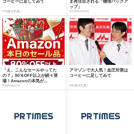
コーヒーに足してみて
ま再注目される「物理バックア
ップ」
PR(森永乳業)
2026年6月9日
「え、こんなセールやってた
アマゾンで大人気！血圧対策は
の？」80％OFF以上が続々登
コーヒーに足してみて
場！Amazonの本気が...
PR(Amazon)
PR(森永乳業)