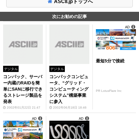
ASCII.jpトップへ
次にお勧めの記事
AD
最短5分で接続
デジタル
デジタル
コンパック、サーバ
コンパックコンピュ
ー内蔵のRAIDを簡
ータ、“グリッド・
単にSANに移行でき
コンピューティング
PR LotusFlare Inc
るストレージ製品を
システム”構築事業
発表
に参入
2002年01月22日 21:47
2002年06月18日 18:46
AD
AD