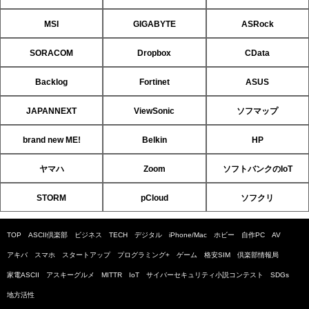
MSI
GIGABYTE
ASRock
SORACOM
Dropbox
CData
Backlog
Fortinet
ASUS
JAPANNEXT
ViewSonic
ソフマップ
brand new ME!
Belkin
HP
ヤマハ
Zoom
ソフトバンクのIoT
STORM
pCloud
ソフクリ
TOP
ASCII倶楽部
ビジネス
TECH
デジタル
iPhone/Mac
ホビー
自作PC
AV
アキバ
スマホ
スタートアップ
プログラミング+
ゲーム
格安SIM
倶楽部情報局
家電ASCII
アスキーグルメ
MITTR
IoT
サイバーセキュリティ小説コンテスト
SDGs
地方活性