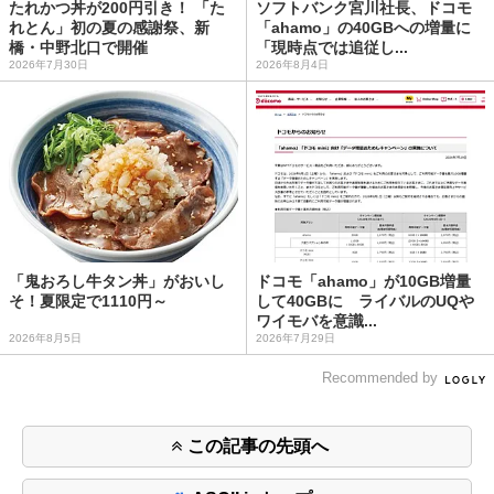
たれかつ丼が200円引き！ 「た
ソフトバンク宮川社長、ドコモ
れとん」初の夏の感謝祭、新
「ahamo」の40GBへの増量に
橋・中野北口で開催
「現時点では追従し...
2026年7月30日
2026年8月4日
「鬼おろし牛タン丼」がおいし
ドコモ「ahamo」が10GB増量
そ！夏限定で1110円～
して40GBに ライバルのUQや
ワイモバを意識...
2026年8月5日
2026年7月29日
Recommended by
この記事の先頭へ