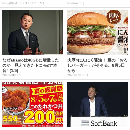
PR(合同会社デジタルファーム )
PR(Amazon)
なぜahamoは40GBに増量した
肉厚×にんにく醤油！ 夏の「おろ
のか 見えてきたドコモの“本
しバーガー」がそそる。8月5日
音” (1/5)
から
2026年8月6日
2026年7月30日