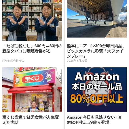
「たばこ税なし」600円→83円の
熊本にエアコン300台即日納品、
新型タバコに喫煙者群がる
ビックカメラに称賛「大ファイ
ンプレー」
PR(株式会社HAL)
2026年7月30日
宝くじ当選で貧乏女性が人生変
Amazon今日も見逃せない！8
えた実話
0%OFF以上が続々登場