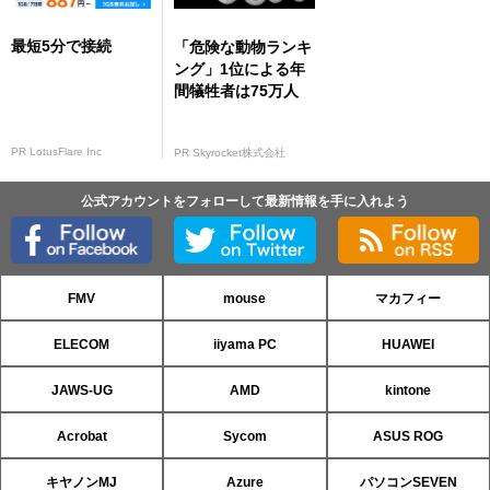
最短5分で接続
「危険な動物ランキ
ング」1位による年
間犠牲者は75万人
PR LotusFlare Inc
PR Skyrocket株式会社
公式アカウントをフォローして最新情報を手に入れよう
FMV
mouse
マカフィー
ELECOM
iiyama PC
HUAWEI
JAWS-UG
AMD
kintone
Acrobat
Sycom
ASUS ROG
キヤノンMJ
Azure
パソコンSEVEN