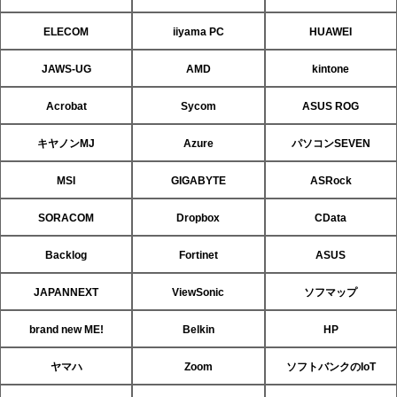
ELECOM
iiyama PC
HUAWEI
JAWS-UG
AMD
kintone
Acrobat
Sycom
ASUS ROG
キヤノンMJ
Azure
パソコンSEVEN
MSI
GIGABYTE
ASRock
SORACOM
Dropbox
CData
Backlog
Fortinet
ASUS
JAPANNEXT
ViewSonic
ソフマップ
brand new ME!
Belkin
HP
ヤマハ
Zoom
ソフトバンクのIoT