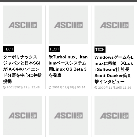
TECH
TECH
TECH
ターボリナックス
米Turbolinux、Itan
WindowsゲームをL
ジャパンと日本SGI
iumベースシステム
inuxに移植 米Lok
がIA-64やハイエン
用Linux OS Beta 3
i Software社 社長
ド分野を中心に包括
を発表
Scott Draeker氏直
提携
撃インタビュー
2001年02月27日 22:48
2001年02月28日 03:14
2000年11月19日 11:26