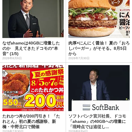
なぜahamoは40GBに増量した
肉厚×にんにく醤油！ 夏の「おろ
のか 見えてきたドコモの“本
しバーガー」がそそる。8月5日
音” (1/5)
から
2026年8月6日
2026年7月30日
たれかつ丼が200円引き！ 「た
ソフトバンク宮川社長、ドコモ
れとん」初の夏の感謝祭、新
「ahamo」の40GBへの増量に
橋・中野北口で開催
「現時点では追従し...
2026年7月30日
2026年8月4日