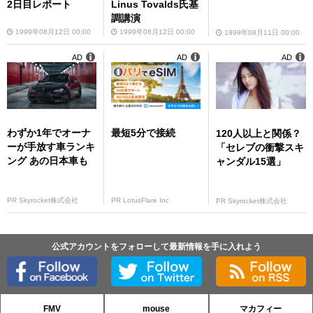
2日目レポート
Linus Tovalds氏基
調講演
1999年08月12日 00:00
1999年08月12日 00:00
1999年08月11日 00:00
AD
AD
AD
わずか1年でオーナ
最短5分で接続
120人以上と関係？
ーが手放す車ランキ
「セレブの衝撃スキ
ング あの日本車も
ャンダル15選」
PR Skyrocket株式会社
PR LotusFlare Inc
PR Skyrocket株式会社
公式アカウントをフォローして最新情報を手に入れよう
FMV
mouse
マカフィー