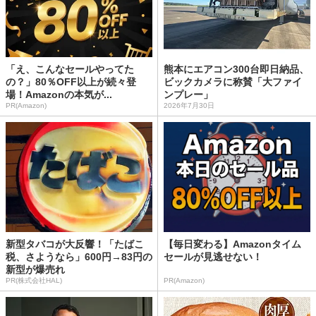
「え、こんなセールやってた
熊本にエアコン300台即日納品、
の？」80％OFF以上が続々登
ビックカメラに称賛「大ファイ
場！Amazonの本気が...
ンプレー」
PR(Amazon)
2026年7月30日
新型タバコが大反響！「たばこ
【毎日変わる】Amazonタイム
税、さようなら」600円→83円の
セールが見逃せない！
新型が爆売れ
PR(株式会社HAL)
PR(Amazon)