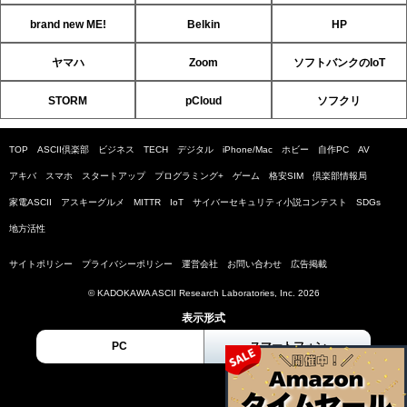
brand new ME!
Belkin
HP
ヤマハ
Zoom
ソフトバンクのIoT
STORM
pCloud
ソフクリ
TOP
ASCII倶楽部
ビジネス
TECH
デジタル
iPhone/Mac
ホビー
自作PC
AV
アキバ
スマホ
スタートアップ
プログラミング+
ゲーム
格安SIM
倶楽部情報局
家電ASCII
アスキーグルメ
MITTR
IoT
サイバーセキュリティ小説コンテスト
SDGs
地方活性
サイトポリシー
プライバシーポリシー
運営会社
お問い合わせ
広告掲載
© KADOKAWA ASCII Research Laboratories, Inc. 2026
表示形式
PC
スマートフォン