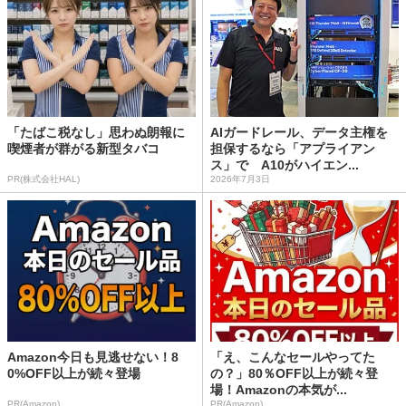
「たばこ税なし」思わぬ朗報に
AIガードレール、データ主権を
喫煙者が群がる新型タバコ
担保するなら「アプライアン
ス」で A10がハイエン...
PR(株式会社HAL)
2026年7月3日
Amazon今日も見逃せない！8
「え、こんなセールやってた
0%OFF以上が続々登場
の？」80％OFF以上が続々登
場！Amazonの本気が...
PR(Amazon)
PR(Amazon)