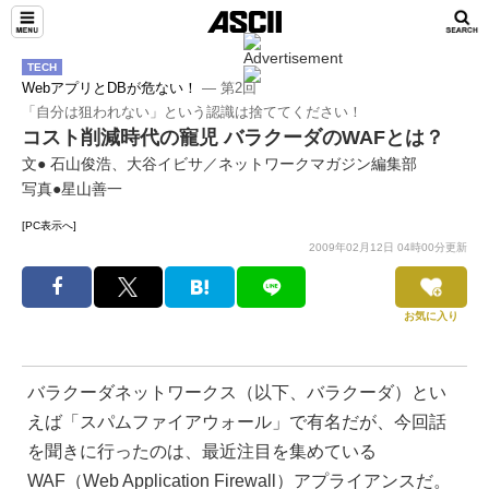
TECH
WebアプリとDBが危ない！
― 第2回
「自分は狙われない」という認識は捨ててください！
コスト削減時代の寵児 バラクーダのWAFとは？
文● 石山俊浩、大谷イビサ／ネットワークマガジン編集部
写真●星山善一
[PC表示へ]
2009年02月12日 04時00分更新
お気に入り
バラクーダネットワークス（以下、バラクーダ）とい
えば「スパムファイアウォール」で有名だが、今回話
を聞きに行ったのは、最近注目を集めている
WAF（Web Application Firewall）アプライアンスだ。