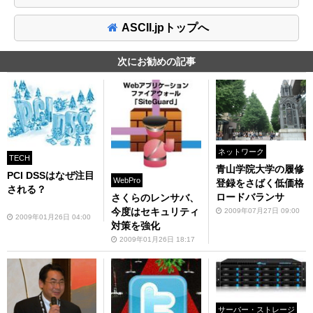
ASCII.jpトップへ
次にお勧めの記事
ネットワーク
TECH
青山学院大学の履修
PCI DSSはなぜ注目
WebPro
登録をさばく低価格
される？
ロードバランサ
さくらのレンサバ、
今度はセキュリティ
2009年07月27日 09:00
2009年01月26日 04:00
対策を強化
2009年01月26日 18:17
サーバー・ストレージ