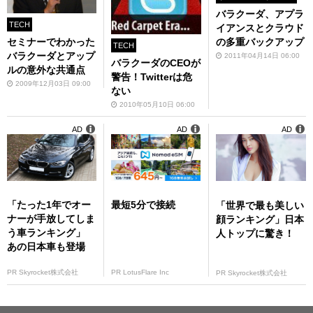
バラクーダ、アプラ
TECH
イアンスとクラウド
セミナーでわかった
の多重バックアップ
TECH
バラクーダとアップ
2011年04月14日 06:00
バラクーダのCEOが
ルの意外な共通点
警告！Twitterは危
2009年12月03日 09:00
ない
2010年05月10日 06:00
AD
AD
AD
「たった1年でオー
最短5分で接続
「世界で最も美しい
ナーが手放してしま
顔ランキング」日本
う車ランキング」
人トップに驚き！
あの日本車も登場
PR Skyrocket株式会社
PR LotusFlare Inc
PR Skyrocket株式会社