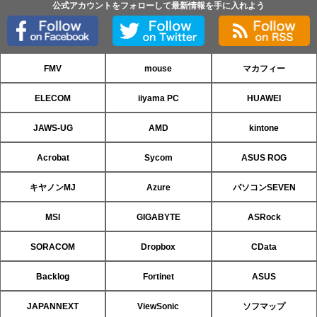
公式アカウントをフォローして最新情報を手に入れよう
FMV
mouse
マカフィー
ELECOM
iiyama PC
HUAWEI
JAWS-UG
AMD
kintone
Acrobat
Sycom
ASUS ROG
キヤノンMJ
Azure
パソコンSEVEN
MSI
GIGABYTE
ASRock
SORACOM
Dropbox
CData
Backlog
Fortinet
ASUS
JAPANNEXT
ViewSonic
ソフマップ