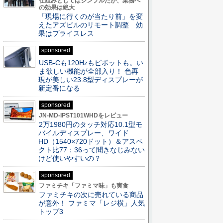
仕組みとしてはシンプルだが、業務へ
の効果は絶大
「現場に行くのが当たり前」を変
えたアズビルのリモート調整 効
果はプライスレス
sponsored
USB-Cも120Hzもピボットも。い
ま欲しい機能が全部入り！ 色再
現が美しい23.8型ディスプレーが
新定番になる
sponsored
JN-MD-IPST101WHDをレビュー
2万1980円のタッチ対応10.1型モ
バイルディスプレー、ワイド
HD（1540×720ドット）＆アスペ
クト比77：36って聞きなじみない
けど使いやすいの？
sponsored
ファミチキ「ファミマ味」も実食
ファミチキの次に売れている商品
が意外！ ファミマ「レジ横」人気
トップ3