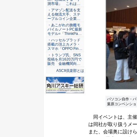
測市場」 これは…
・アマゾン配送を支
える物流大手、ステ
ーブルコイン企業…
・あこがれの旗艦モ
バイルノートPC最新
モデル=「ThinkPa…
・ハッセルブラッド
搭載の頂上カメラ・
スマホ「OPPO Fin…
・トランプ氏、SNS
投稿を月1620万円で
販売 金融機関向…
ASCII倶楽部とは
パソコン自作・パソコ
葉原コンベンショ
同イベントは、主催がD
は同社が取り扱うメ
また、会場奥に設けら