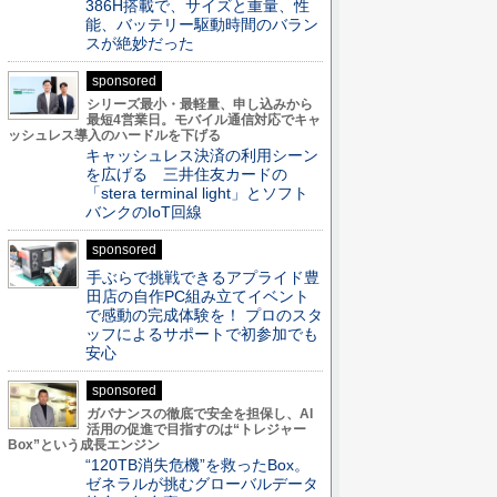
386H搭載で、サイズと重量、性
能、バッテリー駆動時間のバラン
スが絶妙だった
sponsored
シリーズ最小・最軽量、申し込みから
最短4営業日。モバイル通信対応でキャ
ッシュレス導入のハードルを下げる
キャッシュレス決済の利用シーン
を広げる 三井住友カードの
「stera terminal light」とソフト
バンクのIoT回線
sponsored
手ぶらで挑戦できるアプライド豊
田店の自作PC組み立てイベント
で感動の完成体験を！ プロのスタ
ッフによるサポートで初参加でも
安心
sponsored
ガバナンスの徹底で安全を担保し、AI
活用の促進で目指すのは“トレジャー
Box”という成長エンジン
“120TB消失危機”を救ったBox。
ゼネラルが挑むグローバルデータ