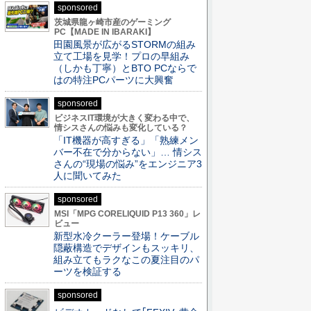
sponsored
茨城県龍ヶ崎市産のゲーミング
PC【MADE IN IBARAKI】
田園風景が広がるSTORMの組み
立て工場を見学！プロの早組み
（しかも丁寧）とBTO PCならで
はの特注PCパーツに大興奮
sponsored
ビジネスIT環境が大きく変わる中で、
情シスさんの悩みも変化している？
「IT機器が高すぎる」「熟練メン
バー不在で分からない」… 情シス
さんの“現場の悩み”をエンジニア3
人に聞いてみた
sponsored
MSI「MPG CORELIQUID P13 360」レ
ビュー
新型水冷クーラー登場！ケーブル
隠蔽構造でデザインもスッキリ、
組み立てもラクなこの夏注目のパ
ーツを検証する
sponsored