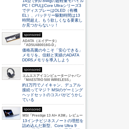
14型で約0.84kgの超軽量モバイル
PC！CPUはCore Ultraシリーズ3
でディスプレーはOLED（有機
EL）、バッテリー駆動時間は13
時間超え。もう欲しくなる要素し
か見つからないッ！
sponsored
ADATA（エイデータ）
「AD5U480016G-D」
価格高騰の今こそ「安心できる」
メモリを。信頼と実績のADATA
DDR5メモリを導入しよう
sponsored
エムエスアイコンピュータージャパン
「MAESTRO 500 WIRELESS」
約1万円でノイキャン、デュアル
接続ってマジ？ MSIのゲーミング
ヘッドセットのコスパがどうかし
ている
sponsored
MSI「Prestige 13 AI+ A3M」レビュー
13インチビジネスノートの理想を
詰め込んだ新型、Core Ultra 9