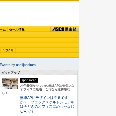
ーム
セール情報
ソフクリ
Tweets by asciijpeditors
ピックアップ
sponsored
才色兼備なヤマハの無線APはモダンな
オフィスに最適 これなら違和感な
し！
無線APにデザインは不要です
か？ ブラックスケルトンモデル
は今どきのオフィスにめちゃなじ
むんです