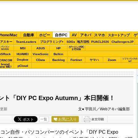
Phone/Mac
自動車
ホビー
自作PC
AV
アキバ
スマホ
ゲ
スタートアップ
アスキー
TeamLeaders
プログラミング+
SDGs
地方活性
PUACL2026
ChallengersJP
パソコン
ゲーミングPC
MSI
ASUS
HP
STORM
SEVEN
ASRock
HUAWEI
ViewSonic
Belkin
ソフトバンクの
Dropbox
CData
Backlog
Fortinet
ヤマハ
Zoom
ORACOM
IoT
brand
pCloud
new ME!
「DIY PC Expo Autumn」本日開催！
分更新
文● 宇田川／Webアキバ編集部
お気に入り
一覧
コン自作・パソコンパーツのイベント「DIY PC Expo