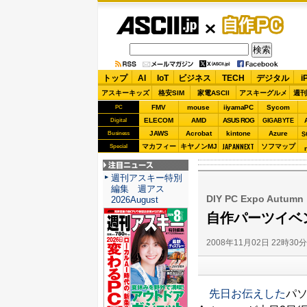
ASCII.jp
自作PC
トップ
AI
IoT
ビジネス
TECH
デジタル
i
アスキーキッズ
格安SIM
家電ASCII
アスキーグルメ
週刊
FMV
mouse
iiyamaPC
Sycom
PC
ELECOM
AMD
ASUS ROG
Digital
GIGABYTE
JAWS
Acrobat
kintone
Azure
Business
S
JAPANNEXT
マカフィー
キヤノンMJ
ソフマップ
Special
注目ニュース
週刊アスキー特別
編集 週アス
DIY PC Expo Autumn
2026August
自作パーツイベント
2008年11月02日 22時30
先日お伝えした
パソ