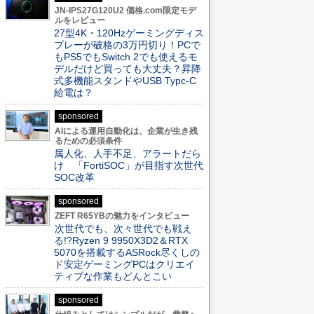
JN-IPS27G120U2 価格.com限定モデ
ルをレビュー
27型4K・120Hzゲーミングディス
プレーが破格の3万円切り！PCで
もPS5でもSwitch 2でも使えるモ
デルだけど買っても大丈夫？昇降
式多機能スタンドやUSB Typc-C
給電は？
sponsored
AIによる運用自動化は、企業が生き残
るための必須条件
属人化、人手不足、アラートだら
け 「FortiSOC」が目指す次世代
SOC改革
sponsored
ZEFT R65YBの魅力をインタビュー
次世代でも、次々世代でも戦え
る!?Ryzen 9 9950X3D2＆RTX
5070を搭載するASRock尽くしの
ド安定ゲーミングPCはクリエイ
ティブな作業もどんとこい
sponsored