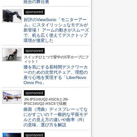
統合の舞台裏
sponsored
好評のViewSonic「モニターアー
ム」にスタイリッシュなモデルが
新登場！ アームの動きがスムーズ
で、机も広く使えてデスクトップ
環境が激変した
sponsored
スイッチひとつで背中のS字カーブにフ
ィット！
腰を気にする長時間デスクワーカ
ーのための次世代チェア。理想の
座り心地を実現する「LiberNovo
Omni Pro」
sponsored
JN-IPS34UQ2-HSC6とJN-
IPSC34UQ2-HSC6で比較
曲面（湾曲）ディスプレーってな
にがすごいの？一般的な平面モデ
ルとの見え方の違いや曲率（R）
の意味、選び方を解説
sponsored