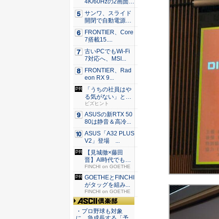
4K/60Hzの2画面
出...
サンワ、スライド
開閉で自動電源O
N/OF...
FRONTIER、Core
7搭載15....
古いPCでもWi-Fi
7対応へ、MSI...
FRONTIER、Rad
eon RX 9...
「うちの社員はや
る気がない」と嘆
くリーダ...
ビズヒント
ASUSの新RTX 50
80は静音＆高冷...
ASUS「A32 PLUS
V2」登場 ...
【見城徹×藤田
晋】AI時代でも変
わらない...
FINCHI on GOETHE
GOETHEとFINCHI
がタッグを組み...
FINCHI on GOETHE
ASCII倶楽部
・プロ野球も対象
に、急成長する「予