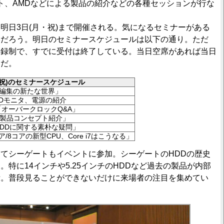
ゲート、AMDなどによる製品の紹介などの各種セッションが行な
日3日(月・祝)まで開催される。気になるセミナーがある
いだろう。明日のセミナースケジュールは以下の通り。ただ
登録制で、すでに受付は終了している。当日空席があれば当日
とだ。
・祝)のセミナースケジュール
映像編集の新たな世界」
D/3Dモニタ、電源の紹介
Y「オーバークロックQ&A」
ake「製品コンセプト紹介」
DDに関する素朴な疑問」
/8コアの新型CPU、Core i7はこうなる」
てシーゲートもイベントに参加。シーゲートのHDDの歴史
。特に14インチや5.25インチのHDDなど過去の製品が内部
示。普段見ることができないだけに来場者の注目を集めてい