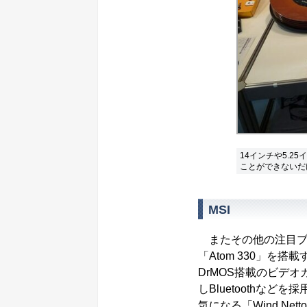
14インチや5.
ことができないだ
MSI
またその他の注目ブー
「Atom 330」を搭載する
DrMOS搭載のビデオカー
しBluetoothなどを採用
気になる「Wind Nett