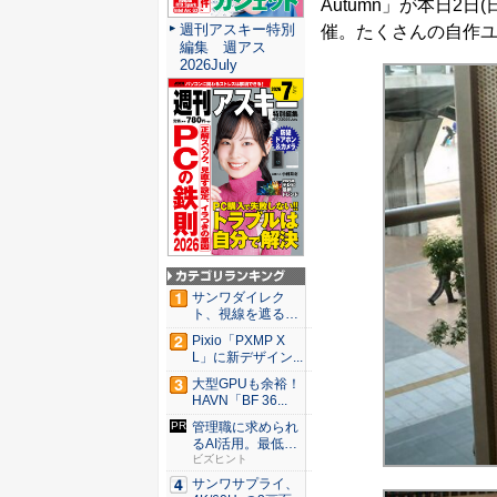
Autumn」が本日2
週刊アスキー特別
催。たくさんの自作
編集 週アス
2026July
サンワダイレク
ト、視線を遮るフ
ェルト製デ...
Pixio「PXMP X
L」に新デザイン...
大型GPUも余裕！
HAVN「BF 36...
管理職に求められ
るAI活用。最低限
やるべ...
ビズヒント
サンワサプライ、