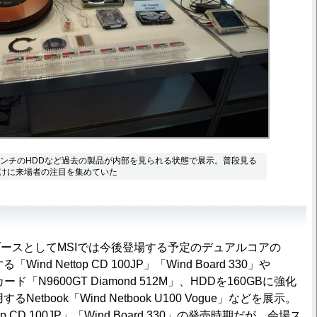
25インチのHDDなど過去の製品が内部を見られる状態で展示。普段見る
けに来場者の注目を集めていた
スとしてMSIでは今後登場する予定のデュアルコアの
「Wind Nettop CD 100JP」「Wind Board 330」や
ド「N9600GT Diamond 512M」、HDDを160GBに強化
するNetbook「Wind Netbook U100 Vogue」などを展示。
op CD 100JP」「Wind Board 330」の発売時期だが、会場ス