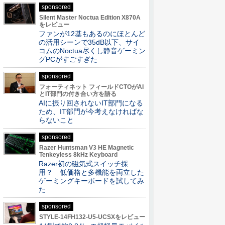
sponsored
Silent Master Noctua Edition X870A
をレビュー
ファンが12基もあるのにほとんど
の活用シーンで35dB以下、サイ
コムのNoctua尽くし静音ゲーミン
グPCがすごすぎた
sponsored
フォーティネット フィールドCTOがAI
とIT部門の付き合い方を語る
AIに振り回されないIT部門になる
ため、IT部門が今考えなければな
らないこと
sponsored
Razer Huntsman V3 HE Magnetic
Tenkeyless 8kHz Keyboard
Razer初の磁気式スイッチ採
用？ 低価格と多機能を両立した
ゲーミングキーボードを試してみ
た
sponsored
STYLE-14FH132-U5-UCSXをレビュー