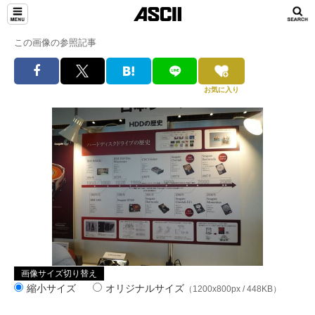
この画像の参照記事
お気に入り
画像サイズ切り替え
縮小サイズ
オリジナルサイズ
（1200x800px / 448KB）