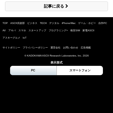
記事に戻る
TOP
ASCII倶楽部
ビジネス
TECH
デジタル
iPhone/Mac
ゲーム・ホビー
自作PC
AV
アキバ
スマホ
スタートアップ
プログラミング+
格安SIM
家電ASCII
アスキーグルメ
IoT
サイトポリシー
プライバシーポリシー
運営会社
お問い合わせ
広告掲載
© KADOKAWA ASCII Research Laboratories, Inc.
2026
表示形式
PC
スマートフォン