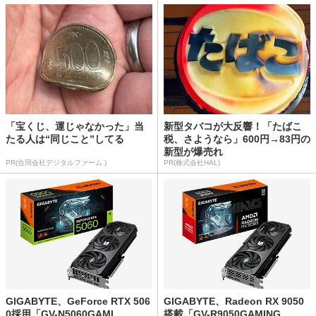
「宝くじ、運じゃなかった」当
新型タバコが大反響！「たばこ
たる人は“同じこと”してる
税、さようなら」600円→83円の
新型が爆売れ
PR(合同会社デジタルファーム )
PR(株式会社HAL)
GIGABYTE、GeForce RTX 506
GIGABYTE、Radeon RX 9050
0採用「GV-N5060GAMI...
搭載「GV-R9050GAMING...