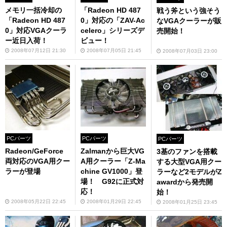
メモリ一括冷却の
「Radeon HD 487
戦う斧という強そう
「Radeon HD 487
0」対応の「ZAV-Ac
なVGAクーラーが販
0」対応VGAクーラ
celero」シリーズデ
売開始！
ー近日入荷！
ビュー！
2008年07月12日 21:30
2008年07月05日 21:45
2008年07月03日 23:00
PCパーツ
PCパーツ
PCパーツ
Radeon/GeForce
Zalmanから巨大VG
3基のファンを搭載
両対応のVGA用クー
A用クーラー「Z-Ma
する大型VGA用クー
ラーが登場
chine GV1000」登
ラーなど2モデルがZ
場！ G92に正式対
awardから発売開
応！
始！
2008年05月22日 22:45
2008年01月29日 22:45
2008年01月25日 23:45