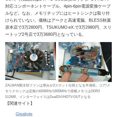
対応コンポーネントケーブル、4pin-6pin電源変換ケーブ
ルなど。なお、メモリチップにはヒートシンクは取り付
けられていない。価格はアークと高速電脳、BLESS秋葉
原本店で3万2800円、TSUKUMO eX.で3万2980円、スリ
ートップ2号店で3万3680円となっている。
ZALMAN製冷却ファンは厚みが2スロット仕様となる半扇状。コア/メ
モリクロックは定格の600MHz/1800MHzで搭載メモリはDDR3
512MB、インターフェイスはDualDVI/HDTV-OUTとなる
【関連サイト】
Gigabyte