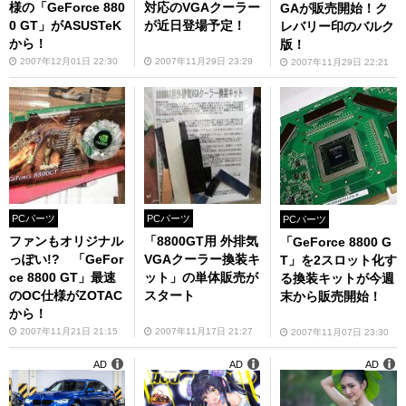
様の「GeForce 880
対応のVGAクーラー
GAが販売開始！ク
0 GT」がASUSTeK
が近日登場予定！
レバリー印のバルク
から！
版！
2007年12月01日 22:30
2007年11月29日 23:29
2007年11月29日 22:21
PCパーツ
PCパーツ
PCパーツ
ファンもオリジナル
「8800GT用 外排気
「GeForce 8800 G
っぽい!? 「GeFor
VGAクーラー換装キ
T」を2スロット化す
ce 8800 GT」最速
ット」の単体販売が
る換装キットが今週
のOC仕様がZOTAC
スタート
末から販売開始！
から！
2007年11月21日 21:15
2007年11月17日 21:27
2007年11月07日 23:30
AD
AD
AD