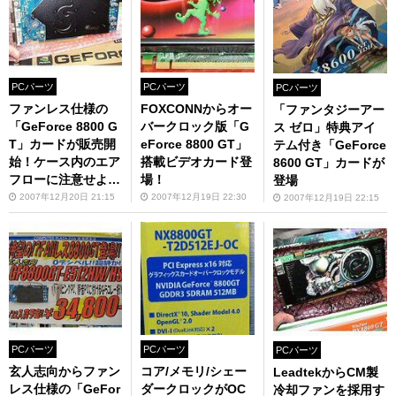
PCパーツ
PCパーツ
PCパーツ
ファンレス仕様の
FOXCONNからオー
「ファンタジーアー
「GeForce 8800 G
バークロック版「G
ス ゼロ」特典アイ
T」カードが販売開
eForce 8800 GT」
テム付き「GeForce
始！ケース内のエア
搭載ビデオカード登
8600 GT」カードが
フローに注意せよ！
場！
登場
2007年12月20日 21:15
2007年12月19日 22:30
2007年12月19日 22:15
PCパーツ
PCパーツ
PCパーツ
玄人志向からファン
コア/メモリ/シェー
LeadtekからCM製
レス仕様の「GeFor
ダークロックがOC
冷却ファンを採用す