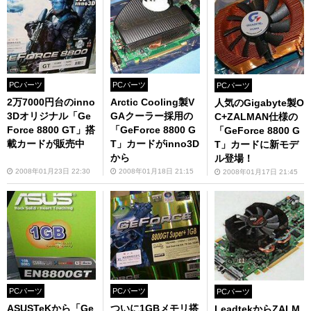
PCパーツ
PCパーツ
PCパーツ
2万7000円台のinno
Arctic Cooling製V
人気のGigabyte製O
3Dオリジナル「Ge
GAクーラー採用の
C+ZALMAN仕様の
Force 8800 GT」搭
「GeForce 8800 G
「GeForce 8800 G
載カードが販売中
T」カードがinno3D
T」カードに新モデ
から
ル登場！
2008年01月23日 22:30
2008年01月18日 21:15
2008年01月17日 21:45
PCパーツ
PCパーツ
PCパーツ
ASUSTeKから「Ge
ついに1GBメモリ搭
LeadtekからZALM