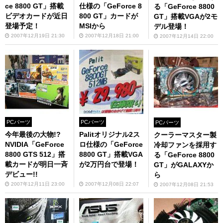
ce 8800 GT」搭載
仕様の「GeForce 8
る「GeForce 8800
ビデオカードが近日
800 GT」カードが
GT」搭載VGAが2モ
登場予定！
MSIから
デル登場！
2007年12月19日 21:30
2007年12月18日 21:00
2007年12月14日 22:00
PCパーツ
PCパーツ
PCパーツ
今年最後の大物!?
Palitオリジナル2ス
クーラーマスター製
NVIDIA「GeForce
ロ仕様の「GeForce
冷却ファンを採用す
8800 GTS 512」搭
8800 GT」搭載VGA
る「GeForce 8800
載カードが明日一斉
が2万円台で登場！
GT」がGALAXYか
デビュー!!
ら
2007年12月11日 23:00
2007年12月08日 22:07
2007年12月08日 21:53