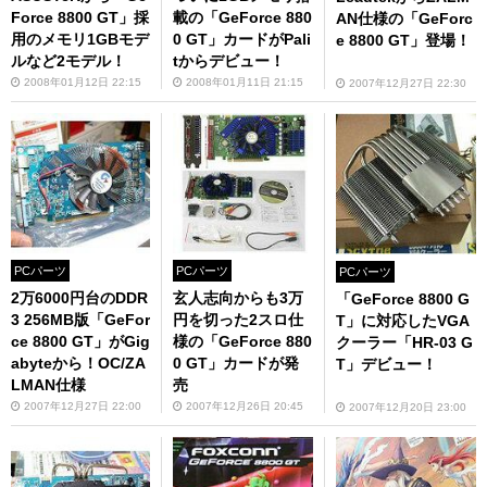
Force 8800 GT」採
載の「GeForce 880
AN仕様の「GeForc
用のメモリ1GBモデ
0 GT」カードがPali
e 8800 GT」登場！
ルなど2モデル！
tからデビュー！
2008年01月12日 22:15
2008年01月11日 21:15
2007年12月27日 22:30
PCパーツ
PCパーツ
PCパーツ
2万6000円台のDDR
玄人志向からも3万
「GeForce 8800 G
3 256MB版「GeFor
円を切った2スロ仕
T」に対応したVGA
ce 8800 GT」がGig
様の「GeForce 880
クーラー「HR-03 G
abyteから！OC/ZA
0 GT」カードが発
T」デビュー！
LMAN仕様
売
2007年12月27日 22:00
2007年12月26日 20:45
2007年12月20日 23:00