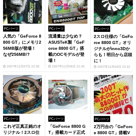
PCパーツ
PCパーツ
PCパーツ
人気の「GeForce 8
流通量は少なめ？
2スロ仕様の「GeFo
800 GT」にメモリ2
ASUSTeK製「GeF
rce 8800 GT」オリ
56MB版が登場！
orce 8800 GT」搭
ジナルがinno3Dか
なぜ256MB!?
載のOCモデルが登
らも！明日から店頭
場！
に！
2007年12月07日 22:30
2007年12月06日 21:45
2007年12月04日 23:32
PCパーツ
PCパーツ
PCパーツ
これぞ正真正銘のオ
「GeForce 8800 G
2万円台の「GeForc
リジナル！2スロ仕
T」搭載カード正式
e 8800 GT」搭載V