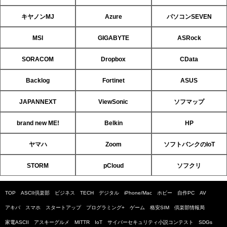
キヤノンMJ
Azure
パソコンSEVEN
MSI
GIGABYTE
ASRock
SORACOM
Dropbox
CData
Backlog
Fortinet
ASUS
JAPANNEXT
ViewSonic
ソフマップ
brand new ME!
Belkin
HP
ヤマハ
Zoom
ソフトバンクのIoT
STORM
pCloud
ソフクリ
TOP
ASCII倶楽部
ビジネス
TECH
デジタル
iPhone/Mac
ホビー
自作PC
AV
アキバ
スマホ
スタートアップ
プログラミング+
ゲーム
格安SIM
倶楽部情報局
家電ASCII
アスキーグルメ
MITTR
IoT
サイバーセキュリティ小説コンテスト
SDGs