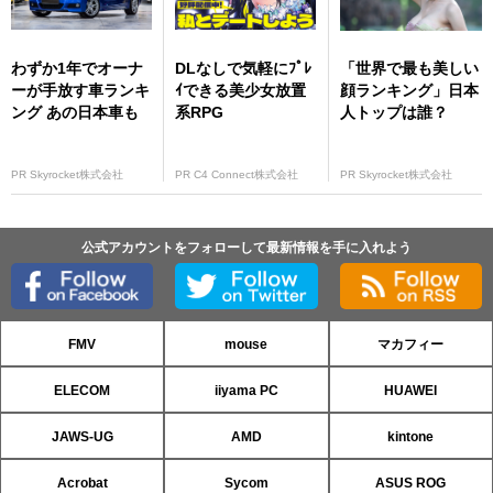
わずか1年でオーナ
DLなしで気軽にﾌﾟﾚ
「世界で最も美しい
ーが手放す車ランキ
ｲできる美少女放置
顔ランキング」日本
ング あの日本車も
系RPG
人トップは誰？
PR Skyrocket株式会社
PR C4 Connect株式会社
PR Skyrocket株式会社
公式アカウントをフォローして最新情報を手に入れよう
FMV
mouse
マカフィー
ELECOM
iiyama PC
HUAWEI
JAWS-UG
AMD
kintone
Acrobat
Sycom
ASUS ROG