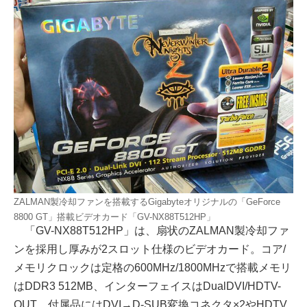
ZALMAN製冷却ファンを搭載するGigabyteオリジナルの「GeForce
8800 GT」搭載ビデオカード「GV-NX88T512HP」
「GV-NX88T512HP」は、扇状のZALMAN製冷却ファ
ンを採用し厚みが2スロット仕様のビデオカード。コア/
メモリクロックは定格の600MHz/1800MHzで搭載メモリ
はDDR3 512MB、インターフェイスはDualDVI/HDTV-
OUT。付属品にはDVI→D-SUB変換コネクタ×2やHDTV