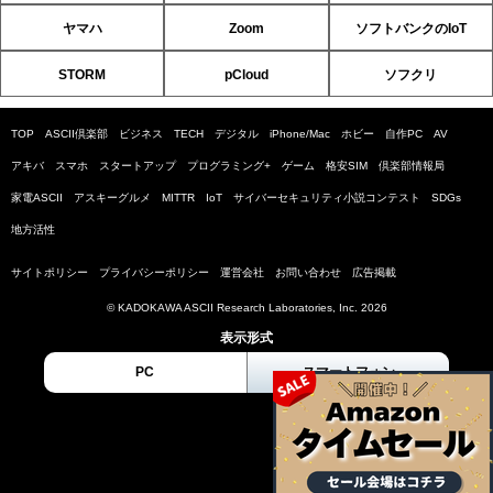
ヤマハ
Zoom
ソフトバンクのIoT
STORM
pCloud
ソフクリ
TOP
ASCII倶楽部
ビジネス
TECH
デジタル
iPhone/Mac
ホビー
自作PC
AV
アキバ
スマホ
スタートアップ
プログラミング+
ゲーム
格安SIM
倶楽部情報局
家電ASCII
アスキーグルメ
MITTR
IoT
サイバーセキュリティ小説コンテスト
SDGs
地方活性
サイトポリシー
プライバシーポリシー
運営会社
お問い合わせ
広告掲載
© KADOKAWA ASCII Research Laboratories, Inc. 2026
表示形式
PC
スマートフォン