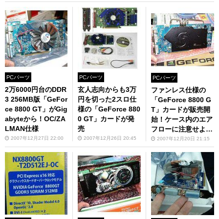
PCパーツ
PCパーツ
PCパーツ
2万6000円台のDDR
玄人志向からも3万
ファンレス仕様の
3 256MB版「GeFor
円を切った2スロ仕
「GeForce 8800 G
ce 8800 GT」がGig
様の「GeForce 880
T」カードが販売開
abyteから！OC/ZA
0 GT」カードが発
始！ケース内のエア
LMAN仕様
売
フローに注意せよ！
2007年12月27日 22:00
2007年12月26日 20:45
2007年12月20日 21:15