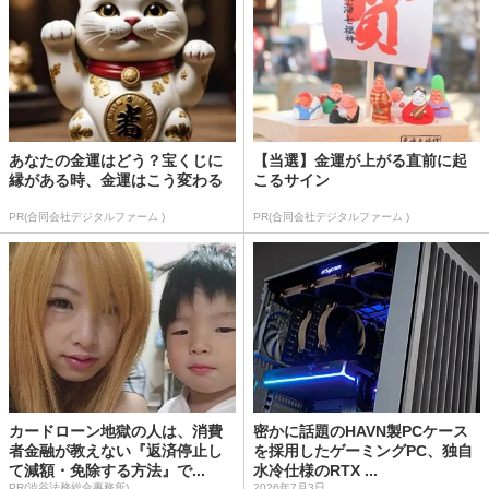
あなたの金運はどう？宝くじに
【当選】金運が上がる直前に起
縁がある時、金運はこう変わる
こるサイン
PR(合同会社デジタルファーム )
PR(合同会社デジタルファーム )
カードローン地獄の人は、消費
密かに話題のHAVN製PCケース
者金融が教えない『返済停止し
を採用したゲーミングPC、独自
て減額・免除する方法』で...
水冷仕様のRTX ...
PR(渋谷法務総合事務所)
2026年7月3日