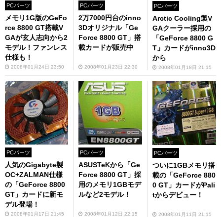
PCパーツ
PCパーツ
PCパーツ
メモリ1G版のGeFo
2万7000円台のinno
Arctic Cooling製V
rce 8800 GT搭載V
3Dオリジナル「Ge
GAクーラー採用の
GAが玄人志向から2
Force 8800 GT」搭
「GeForce 8800 G
モデル！ファンレス
載カードが販売中
T」カードがinno3D
仕様も！
から
2008年01月24日 23:50
2008年01月23日 22:30
2008年01月18日 21:15
PCパーツ
PCパーツ
PCパーツ
人気のGigabyte製
ASUSTeKから「Ge
ついに1GBメモリ搭
OC+ZALMAN仕様
Force 8800 GT」採
載の「GeForce 880
の「GeForce 8800
用のメモリ1GBモデ
0 GT」カードがPali
GT」カードに新モ
ルなど2モデル！
tからデビュー！
デル登場！
2008年01月17日 21:45
2008年01月12日 22:15
2008年01月11日 21:15