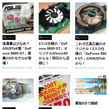
PCパーツ
PCパーツ
PCパーツ
流通量は少なめ？
2スロ仕様の「GeF
これぞ正真正銘のオ
ASUSTeK製「GeF
orce 8800 GT」オ
リジナル！2スロ仕
orce 8800 GT」搭
リジナルがinno3D
様の「GeForce 880
載のOCモデルが登
からも！明日から店
0 GT」がASUSTeK
場！
頭に！
から！
2007年12月06日 21:45
2007年12月04日 23:32
2007年12月01日 22:30
AD
最短5分で接続