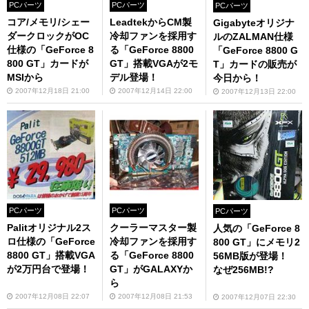
PCパーツ
PCパーツ
PCパーツ
コア/メモリ/シェー
LeadtekからCM製
Gigabyteオリジナ
ダークロックがOC
冷却ファンを採用す
ルのZALMAN仕様
仕様の「GeForce 8
る「GeForce 8800
「GeForce 8800 G
800 GT」カードが
GT」搭載VGAが2モ
T」カードの販売が
MSIから
デル登場！
今日から！
2007年12月18日 21:00
2007年12月14日 22:00
2007年12月13日 22:00
PCパーツ
PCパーツ
PCパーツ
Palitオリジナル2ス
クーラーマスター製
人気の「GeForce 8
ロ仕様の「GeForce
冷却ファンを採用す
800 GT」にメモリ2
8800 GT」搭載VGA
る「GeForce 8800
56MB版が登場！
が2万円台で登場！
GT」がGALAXYか
なぜ256MB!?
ら
2007年12月08日 22:07
2007年12月08日 21:53
2007年12月07日 22:30