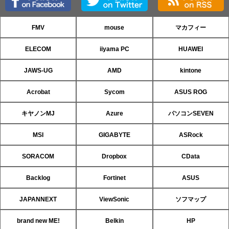
FMV
mouse
マカフィー
ELECOM
iiyama PC
HUAWEI
JAWS-UG
AMD
kintone
Acrobat
Sycom
ASUS ROG
キヤノンMJ
Azure
パソコンSEVEN
MSI
GIGABYTE
ASRock
SORACOM
Dropbox
CData
Backlog
Fortinet
ASUS
JAPANNEXT
ViewSonic
ソフマップ
brand new ME!
Belkin
HP