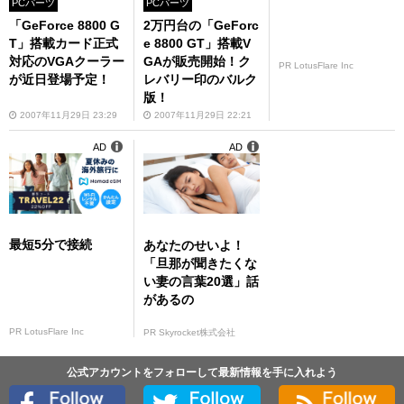
PCパーツ
PCパーツ
「GeForce 8800 G
2万円台の「GeForc
T」搭載カード正式
e 8800 GT」搭載V
対応のVGAクーラー
GAが販売開始！ク
PR LotusFlare Inc
が近日登場予定！
レバリー印のバルク
版！
2007年11月29日 23:29
2007年11月29日 22:21
AD
AD
最短5分で接続
あなたのせいよ！
「旦那が聞きたくな
い妻の言葉20選」話
があるの
PR LotusFlare Inc
PR Skyrocket株式会社
公式アカウントをフォローして最新情報を手に入れよう