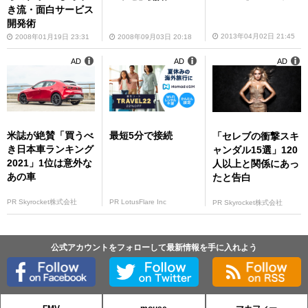
き流・面白サービス
開発術
2013年04月02日 21:45
2008年01月19日 23:31
2008年09月03日 20:18
AD
AD
AD
米誌が絶賛「買うべ
最短5分で接続
「セレブの衝撃スキ
き日本車ランキング
ャンダル15選」120
2021」1位は意外な
人以上と関係にあっ
あの車
たと告白
PR Skyrocket株式会社
PR LotusFlare Inc
PR Skyrocket株式会社
公式アカウントをフォローして最新情報を手に入れよう