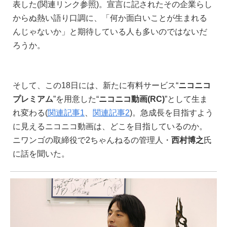
表した(関連リンク参照)。宣言に記されたその企業らし
からぬ熱い語り口調に、「何か面白いことが生まれる
んじゃないか」と期待している人も多いのではないだ
ろうか。
そして、この18日には、新たに有料サービス“
ニコニコ
プレミアム
”を用意した“
ニコニコ動画(RC)
”として生ま
れ変わる(
関連記事1
、
関連記事2
)。急成長を目指すよう
に見えるニコニコ動画は、どこを目指しているのか。
ニワンゴの取締役で2ちゃんねるの管理人・
西村博之
氏
に話を聞いた。