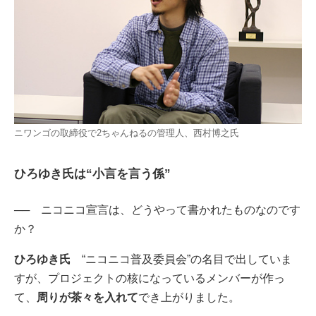
ニワンゴの取締役で2ちゃんねるの管理人、西村博之氏
ひろゆき氏は“小言を言う係”
──
ニコニコ宣言は、どうやって書かれたものなのです
か？
ひろゆき氏
“ニコニコ普及委員会”の名目で出していま
すが、プロジェクトの核になっているメンバーが作っ
て、
周りが茶々を入れて
でき上がりました。