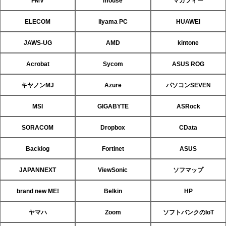
FMV
mouse
マカフィー
ELECOM
iiyama PC
HUAWEI
JAWS-UG
AMD
kintone
Acrobat
Sycom
ASUS ROG
キヤノンMJ
Azure
パソコンSEVEN
MSI
GIGABYTE
ASRock
SORACOM
Dropbox
CData
Backlog
Fortinet
ASUS
JAPANNEXT
ViewSonic
ソフマップ
brand new ME!
Belkin
HP
ヤマハ
Zoom
ソフトバンクのIoT