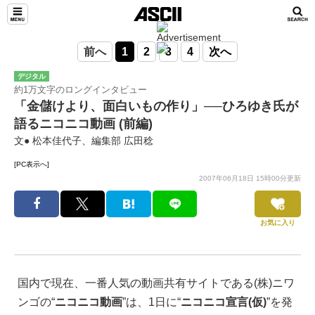
前へ
1
2
3
4
次へ
デジタル
約1万文字のロングインタビュー
「金儲けより、面白いもの作り」──ひろゆき氏が
語るニコニコ動画 (前編)
文● 松本佳代子、編集部 広田稔
[PC表示へ]
2007年06月18日 15時00分更新
お気に入り
国内で現在、一番人気の動画共有サイトである(株)ニワ
ンゴの“
ニコニコ動画
”は、1日に“
ニコニコ宣言(仮)
”を発