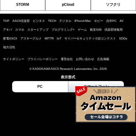
STORM
pCloud
ソフクリ
TOP
ASCII倶楽部
ビジネス
TECH
デジタル
iPhone/Mac
ホビー
自作PC
AV
アキバ
スマホ
スタートアップ
プログラミング+
ゲーム
格安SIM
倶楽部情報局
家電ASCII
アスキーグルメ
MITTR
IoT
サイバーセキュリティ小説コンテスト
SDGs
地方活性
サイトポリシー
プライバシーポリシー
運営会社
お問い合わせ
広告掲載
© KADOKAWA ASCII Research Laboratories, Inc. 2026
表示形式
PC
スマートフォン