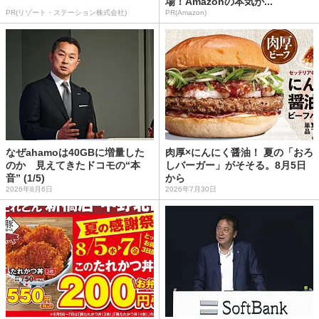
場！Amazonの本気が...
PR(リゾート・ステーション株式会社)
PR(Amazon)
なぜahamoは40GBに増量した
肉厚×にんにく醤油！ 夏の「おろ
のか 見えてきたドコモの“本
しバーガー」がそそる。8月5日
音” (1/5)
から
2026年8月6日
2026年7月30日