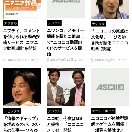
デジタル
デジタル
デジタル
ニワンゴ、メモリー
ニフティ、コメント
「ニコニコの原点は
機能を新たに追加し
を付けられる動画投
文化祭」──ひろゆ
て“ニコニコ動画(R
稿サービス“ニフニ
き氏が語るニコニコ
C)”のサービスを開
フ動画β版”を開始
動画 (後編)
始
2007年06月18日 17:49
2007年06月11日 12:25
2007年06月20日 21:30
ゲーム・ホビー
トピックス
デジタル
ニコニコが体験型謎
「情報のギャップ」
ニコ動、今度はMS
解きゲームを開催！
を埋めるのが、おい
と提携 「ニコニコ
爆弾を解除せよ
らの仕事──ひろゆ
メッセ」開始