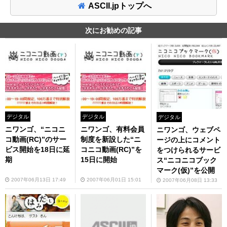
ASCII.jpトップへ
次にお勧めの記事
デジタル
デジタル
デジタル
ニワンゴ、“ニコニ
ニワンゴ、有料会員
ニワンゴ、ウェブペ
コ動画(RC)”のサー
制度を新設した“ニ
ージの上にコメント
ビス開始を18日に延
コニコ動画(RC)”を
をつけられるサービ
期
15日に開始
ス“ニコニコブック
マーク(仮)”を公開
2007年06月13日 17:49
2007年06月01日 15:01
2007年06月08日 13:33