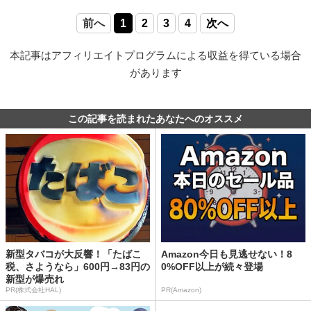
前へ
1
2
3
4
次へ
本記事はアフィリエイトプログラムによる収益を得ている場合
があります
この記事を読まれたあなたへのオススメ
新型タバコが大反響！「たばこ
Amazon今日も見逃せない！8
税、さようなら」600円→83円の
0%OFF以上が続々登場
新型が爆売れ
PR(株式会社HAL)
PR(Amazon)