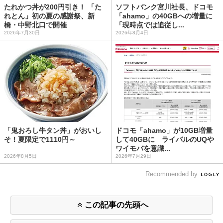
たれかつ丼が200円引き！ 「た
ソフトバンク宮川社長、ドコモ
れとん」初の夏の感謝祭、新
「ahamo」の40GBへの増量に
橋・中野北口で開催
「現時点では追従し...
2026年7月30日
2026年8月4日
「鬼おろし牛タン丼」がおいし
ドコモ「ahamo」が10GB増量
そ！夏限定で1110円～
して40GBに ライバルのUQや
ワイモバを意識...
2026年8月5日
2026年7月29日
Recommended by
この記事の先頭へ