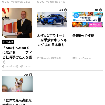
2007年05月08日 12:00
2007年03月06日 07:00
AD
AD
わずか1年でオーナ
最短5分で接続
ーが手放す車ランキ
ビジネス
ング あの日本車も
「AIRはPCの98％
に広がる」――アド
ビ社長手ごたえを語
PR Skyrocket株式会社
PR LotusFlare Inc
る
2008年07月18日 18:50
AD
「世界で最も高級な