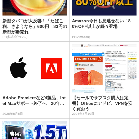
新型タバコが大反響！「たばこ
Amazon今日も見逃せない！8
税、さようなら」600円→83円の
0%OFF以上が続々登場
新型が爆売れ
PR(株式会社HAL)
PR(Amazon)
Adobe Premiereなど4製品、Int
【セールでサブスク購入は定
el Macサポート終了へ 20年...
番】Officeにアドビ、VPNを安
く買おう
2026年8月5日
2026年7月10日