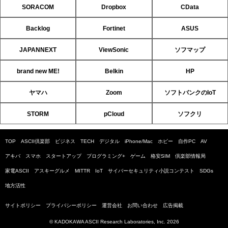
SORACOM
Dropbox
CData
Backlog
Fortinet
ASUS
JAPANNEXT
ViewSonic
ソフマップ
brand new ME!
Belkin
HP
ヤマハ
Zoom
ソフトバンクのIoT
STORM
pCloud
ソフクリ
TOP
ASCII倶楽部
ビジネス
TECH
デジタル
iPhone/Mac
ホビー
自作PC
AV
アキバ
スマホ
スタートアップ
プログラミング+
ゲーム
格安SIM
倶楽部情報局
家電ASCII
アスキーグルメ
MITTR
IoT
サイバーセキュリティ小説コンテスト
SDGs
地方活性
サイトポリシー
プライバシーポリシー
運営会社
お問い合わせ
広告掲載
© KADOKAWA ASCII Research Laboratories, Inc. 2026