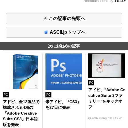
Recommended by
この記事の先頭へ
ASCII.jpトップへ
次にお勧めの記事
PC
アドビ、“Adobe Cr
PC
PC
eative Suite 3ファ
ミリー”をキックオ
アドビ、全12製品で
米アドビ、『CS3』
フ
構成される4種の
を27日に発表
『Adobe Creative
2007年06月09日 19:45
Suite CS3』日本語
版を発表