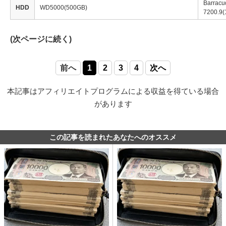
Barracu
HDD
WD5000(500GB)
7200.9
(次ページに続く)
前へ
1
2
3
4
次へ
本記事はアフィリエイトプログラムによる収益を得ている場合
があります
この記事を読まれたあなたへのオススメ