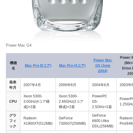
Power Mac G4
Power 
Power Mac
機種
(Mirr
Mac Pro (8コア)
Mac Pro (4コア)
G5 (June
名
Drive
2004)
20
発表
2007年4月
2006年8月
2004年6月
2003年
年月
Xeon 5300-
Xeon 5300-
PowerPC
PowerP
CPU
3.0GHz(4コア構
2.66GHz(2コア
G5-
1.25GH
成)×2基
構成)×2基
2.5GHz×2基
グラ
GeForce
Radeon
GeForce
Radeon
フィ
6800 Ultra
X1900XT(512MB)
7300GT(256MB)
Pro(64
ック
DDL(256MB)