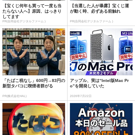
【宝くじ何年も買って一度も当
【当選した人が暴露】宝くじ運
たらない人へ】原因、はっきり
が動く時、必ずある前触れ
してます
PR(合同会社デジタルファーム )
PR(合同会社デジタルファーム )
「たばこ税なし」600円→83円の
アップル、実は“Intel版Mac Pr
新型タバコに喫煙者群がる
o”を開発していた
PR(株式会社HAL)
2026年7月22日