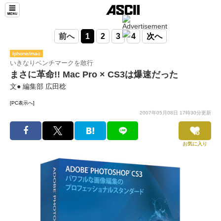
前へ
1
2
3
4
次へ
iphone/mac
いきなりベンチマークを敢行
まさに革命!! Mac Pro × CS3は爆速だった
文● 編集部 広田稔
[PC表示へ]
2007年05月08日 17時30分更新
お気に入り