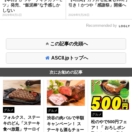
ツ」発売、“飯泥棒”な予感しか
引き！かつや「感謝祭」開催へ
しない
2026年6月1日
2026年5月26日
Recommended by
この記事の先頭へ
ASCII.jpトップへ
次にお勧めの記事
グルメ
グルメ
グルメ
フォルクス、ステー
渋谷の肉バルで半額
松のやで500円フェ
キのどん「ステーキ
キャンペーン！ ス
ア！「 おろしポン
食べ放題」サーロイ
テーキも酒もチョー