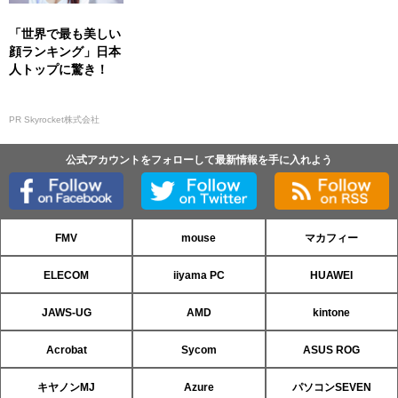
「世界で最も美しい
顔ランキング」日本
人トップに驚き！
PR Skyrocket株式会社
公式アカウントをフォローして最新情報を手に入れよう
FMV
mouse
マカフィー
ELECOM
iiyama PC
HUAWEI
JAWS-UG
AMD
kintone
Acrobat
Sycom
ASUS ROG
キヤノンMJ
Azure
パソコンSEVEN