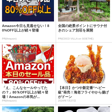
Amazon今日も見逃せない！8
全国の絶景ポイントにサウナ付
0%OFF以上が続々登場
きのシェア別荘を展開
PR(Amazon)
PR(COCO VILLA on GOETHE)
「え、こんなセールやってた
【本日】かつや新定番“ヘビー
の？」80％OFF以上が続々登
級”発売！海老フライやから揚げ
場！Amazonの本気が...
がドーン
PR(Amazon)
2026年7月27日