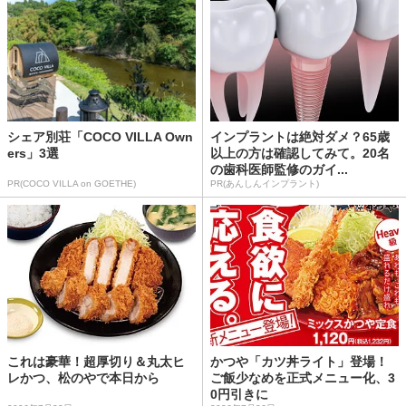
シェア別荘「COCO VILLA Own
インプラントは絶対ダメ？65歳
ers」3選
以上の方は確認してみて。20名
の歯科医師監修のガイ...
PR(COCO VILLA on GOETHE)
PR(あんしんインプラント)
これは豪華！超厚切り＆丸太ヒ
かつや「カツ丼ライト」登場！
レかつ、松のやで本日から
ご飯少なめを正式メニュー化、3
0円引きに