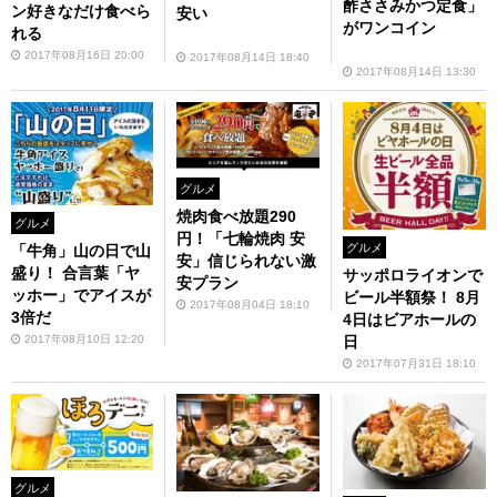
酢ささみかつ定食」
ン好きなだけ食べら
安い
がワンコイン
れる
2017年08月16日 20:00
2017年08月14日 18:40
2017年08月14日 13:30
グルメ
焼肉食べ放題290
グルメ
円！「七輪焼肉 安
グルメ
「牛角」山の日で山
安」信じられない激
盛り！ 合言葉「ヤ
サッポロライオンで
安プラン
ッホー」でアイスが
ビール半額祭！ 8月
2017年08月04日 18:10
3倍だ
4日はビアホールの
2017年08月10日 12:20
日
2017年07月31日 18:10
グルメ