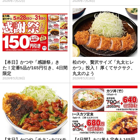
2026年7月22日
2026年7月26日
【本日】かつや「感謝祭」き
松のや、贅沢サイズ「丸太ヒレ
た！定番5品が165円引き、4日間
かつ」投入！ 厚くてサクサク、
限定
丸太のよう
2026年5月28日
2026年5月18日
【本日】かつや「チキンカツ×モ
【4日間】カツ丼も定食も165円