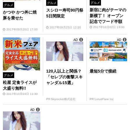
グルメ
グルメ
グルメ
新宿に肉がテーマの
スシロー寿司90円祭
かつや かつ丼に焼
新横丁！ オープン
5日間限定
豚を乗せた
記念でフード半額
2017年10月02日 13:00
2017年09月25日 12:30
2017年09月20日 17:00
AD
AD
120人以上と関係？
最短5分で接続
グルメ
「セレブの衝撃スキ
松屋 定食ライスが
ャンダル15選」
大盛り無料!!
2017年10月03日 11:30
PR Skyrocket株式会社
PR LotusFlare Inc
AD