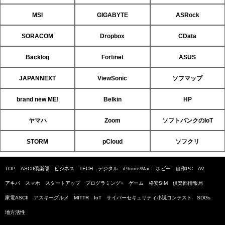
MSI
GIGABYTE
ASRock
SORACOM
Dropbox
CData
Backlog
Fortinet
ASUS
JAPANNEXT
ViewSonic
ソフマップ
brand new ME!
Belkin
HP
ヤマハ
Zoom
ソフトバンクのIoT
STORM
pCloud
ソフクリ
TOP
ASCII倶楽部
ビジネス
TECH
デジタル
iPhone/Mac
ホビー
自作PC
AV
アキバ
スマホ
スタートアップ
プログラミング+
ゲーム
格安SIM
倶楽部情報局
家電ASCII
アスキーグルメ
MITTR
IoT
サイバーセキュリティ小説コンテスト
SDGs
地方活性