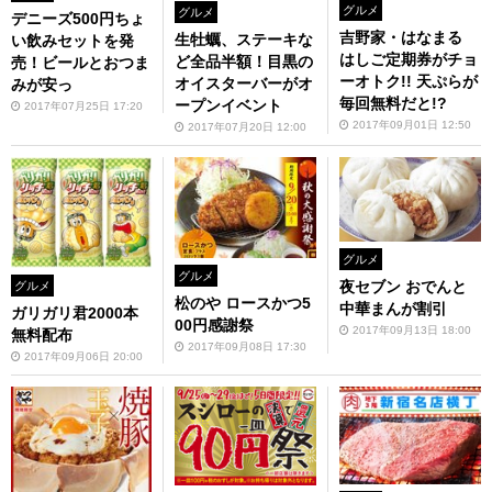
グルメ
グルメ
デニーズ500円ちょ
吉野家・はなまる
生牡蠣、ステーキな
い飲みセットを発
はしご定期券がチョ
ど全品半額！目黒の
売！ビールとおつま
ーオトク!! 天ぷらが
オイスターバーがオ
みが安っ
毎回無料だと!?
ープンイベント
2017年07月25日 17:20
2017年09月01日 12:50
2017年07月20日 12:00
グルメ
グルメ
夜セブン おでんと
グルメ
松のや ロースかつ5
中華まんが割引
ガリガリ君2000本
00円感謝祭
2017年09月13日 18:00
無料配布
2017年09月08日 17:30
2017年09月06日 20:00