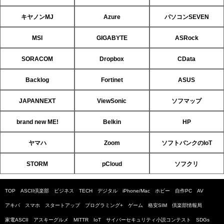
キヤノンMJ
Azure
パソコンSEVEN
MSI
GIGABYTE
ASRock
SORACOM
Dropbox
CData
Backlog
Fortinet
ASUS
JAPANNEXT
ViewSonic
ソフマップ
brand new ME!
Belkin
HP
ヤマハ
Zoom
ソフトバンクのIoT
STORM
pCloud
ソフクリ
TOP
ASCII倶楽部
ビジネス
TECH
デジタル
iPhone/Mac
ホビー
自作PC
AV
アキバ
スマホ
スタートアップ
プログラミング+
ゲーム
格安SIM
倶楽部情報局
家電ASCII
アスキーグルメ
MITTR
IoT
サイバーセキュリティ小説コンテスト
SDGs