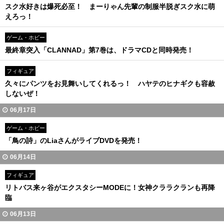
スク水好きは爆死必至！ まーりゃん先輩の制服半脱ぎスク水に萌
えろっ！
ゲーム・ホビー
最終章突入「CLANNAD」第7巻は、ドラマCDと同時発売！
フィギュア
久々にパンツをお見舞いしてくれるっ！ ハヤテのヒナギクも容赦
しないぜ！
06月17日
ゲーム・ホビー
「鳥の詩」のLiaさんがライブDVDを発売！
06月14日
フィギュア
リトバス来ヶ谷がエクスタシーMODEに！女神クララクランも再降
臨
06月13日