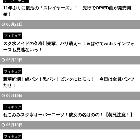
ゲーム・ホビー
11年ぶりに復活の「スレイヤーズ」！ 先行でOP/ED曲が発売開
始！
06月21日
フィギュア
スク水メイドの久寿川先輩、バリ萌えっ！＆はやてwithリインフォ
ースも見逃ないっ！
06月20日
フィギュア
豪華絢爛！縞パン！黒パン！ピンクにヒモっ！ 今日は全員パンツ
だせ！
06月19日
フィギュア
ねこみみスク水オーバーニーソ！彼女の名はのの！【萌死注意！】
06月18日
フィギュア