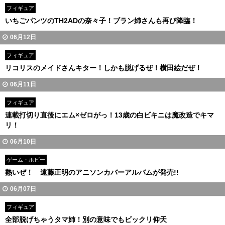
フィギュア
いちごパンツのTH2ADの奈々子！ブラン姉さんも再び降臨！
06月12日
フィギュア
リコリスのメイドさんキター！しかも脱げるぜ！横田絵だぜ！
06月11日
フィギュア
連載打切り直後にエム×ゼロがっ！13歳の白ビキニは魔改造でキマ
リ！
06月10日
ゲーム・ホビー
熱いぜ！ 遠藤正明のアニソンカバーアルバムが発売!!
06月07日
フィギュア
全部脱げちゃうタマ姉！別の意味でもビックリ仰天