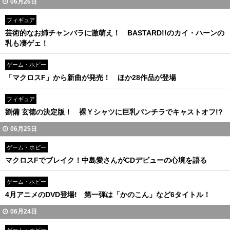
06月26日
フィギュア
芸術的なお姉チャンバラに激萌え！ BASTARD!!のカイ・ハーンの
乳も凄ゲェ！
ゲーム・ホビー
「マクロスF」から新曲が発売！ ほか28作品が登場
フィギュア
劉備 玄徳の決定版！ 裸Ｙシャツに巨乳パンチラでキャストオフ!?
06月25日
ゲーム・ホビー
マクロスFでブレイク！中島愛さんがCDデビューの心境を語る
ゲーム・ホビー
4月アニメのDVD登場! 第一弾は「かのこん」など6タイトル！
06月24日