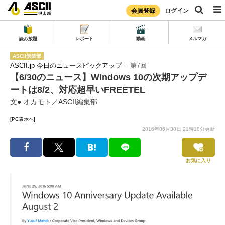
会員登録
ログイン
読み放題
レポート
動画
メルマガ
ASCII倶楽部
ASCII.jp 今日のニュースピックアップ
― 第7回
【6/30のニュース】Windows 10の次期アップデ
ートは8/2、対応超早いFREETEL
文● オカモト／ASCII編集部
[PC表示へ]
2016年06月30日 21時10分更新
お気に入り