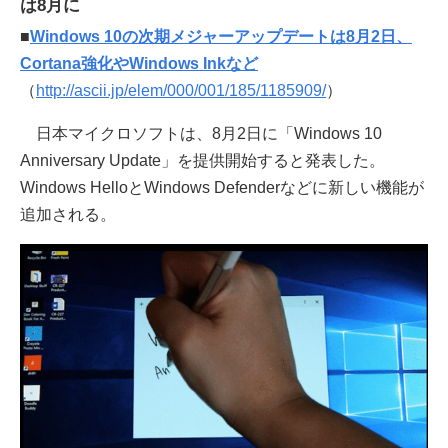
は8月に
■
Windows 10の次期メジャーアップデートは8月2日、
Cortana強化やWindows Inkなど
（
http://ascii.jp/elem/000/001/185/1185909/
）
日本マイクロソフトは、8月2日に「Windows 10
Anniversary Update」を提供開始すると発表した。
Windows HelloとWindows Defenderなどに新しい機能が
追加される。