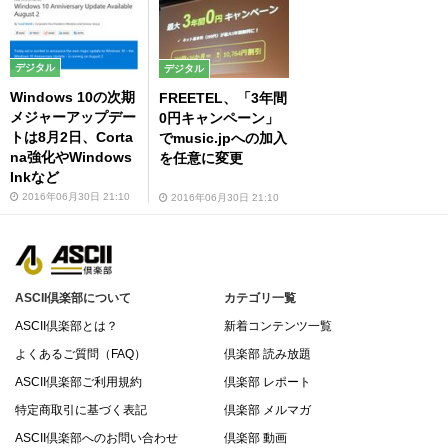
デジタル
デジタル
Windows 10の次期
FREETEL、「3年間
メジャーアップデー
0円キャンペーン」
トは8月2日、Corta
でmusic.jpへの加入
na強化やWindows
を任意に変更
Inkなど
2016年06月30日 21:10
2016年06月30日 21:10
ASCII倶楽部について
カテゴリ一覧
ASCII倶楽部とは？
新着コンテンツ一覧
よくあるご質問（FAQ）
倶楽部 読み放題
ASCII倶楽部ご利用規約
倶楽部 レポート
特定商取引に基づく表記
倶楽部 メルマガ
ASCII倶楽部へのお問い合わせ
倶楽部 動画