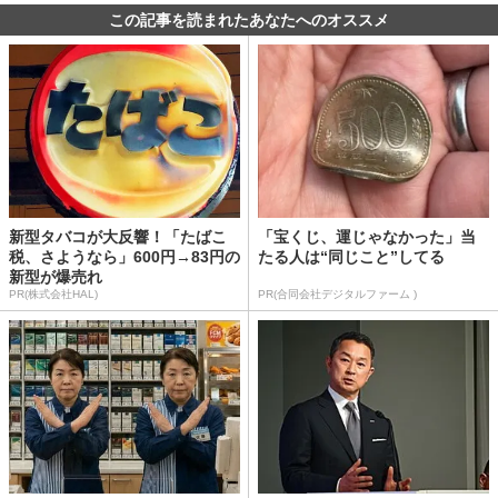
この記事を読まれたあなたへのオススメ
新型タバコが大反響！「たばこ
「宝くじ、運じゃなかった」当
税、さようなら」600円→83円の
たる人は“同じこと”してる
新型が爆売れ
PR(株式会社HAL)
PR(合同会社デジタルファーム )