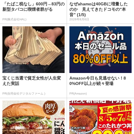
「たばこ税なし」600円→83円の
なぜahamoは40GBに増量した
新型タバコに喫煙者群がる
のか 見えてきたドコモの“本
音” (1/5)
PR(株式会社HAL)
2026年8月6日
宝くじ当選で貧乏女性が人生変
Amazon今日も見逃せない！8
えた実話
0%OFF以上が続々登場
PR(合同会社デジタルファーム )
PR(Amazon)