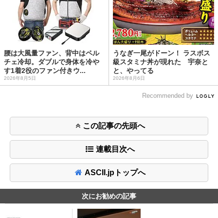
腰は大風量ファン、背中はペル
うなぎ一尾がドーン！ ラスボス
チェ冷却。ダブルで身体を冷や
級スタミナ丼が現れた 宇奈と
す1着2役のファン付きウ...
と、やってる
2026年8月5日
2026年8月6日
Recommended by
この記事の先頭へ
連載目次へ
ASCII.jpトップへ
次にお勧めの記事