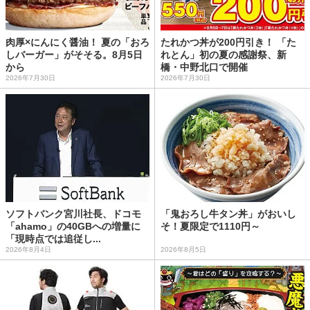
肉厚×にんにく醤油！ 夏の「おろ
たれかつ丼が200円引き！ 「た
しバーガー」がそそる。8月5日
れとん」初の夏の感謝祭、新
から
橋・中野北口で開催
2026年7月30日
2026年7月30日
ソフトバンク宮川社長、ドコモ
「鬼おろし牛タン丼」がおいし
「ahamo」の40GBへの増量に
そ！夏限定で1110円～
「現時点では追従し...
2026年8月4日
2026年8月5日