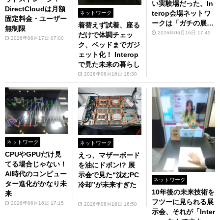
い実験場だった。In
DirectCloudは月額
terop会場ネットワ
ネットワーク
固定料金・ユーザー
ークは「ガチの展
着替えず試着、座る
無制限
示」
2026年06月16日 17:45
だけで体調チェッ
2026年06月17日 07:00
ク、ベッドまでガジ
ェット化！ Interop
で見た未来の暮らし
2026年06月16日 18:30
ネットワーク
ネットワーク
CPUやGPUだけ見
えっ、マザーボード
てる場合じゃない！
を油にドボン!? 展
AI時代のコンピュー
示会で見た“沈むPC
ネットワーク
ター進化がかなり未
冷却”が未来すぎた
10年後の未来技術を
来
フツーに見られる展
2026年06月16日 17:15
2026年06月16日 16:50
示会、それが「Inter