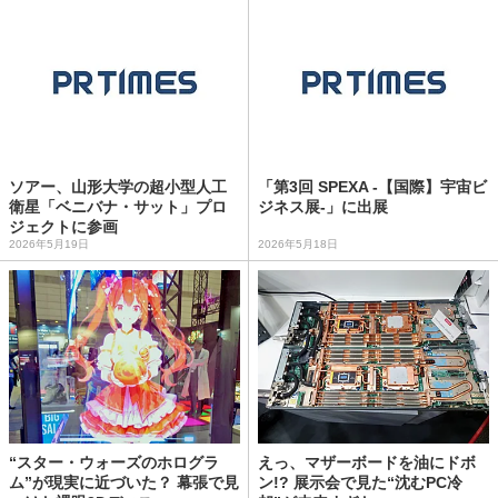
ソアー、山形大学の超小型人工
「第3回 SPEXA -【国際】宇宙ビ
衛星「ベニバナ・サット」プロ
ジネス展-」に出展
ジェクトに参画
2026年5月19日
2026年5月18日
“スター・ウォーズのホログラ
えっ、マザーボードを油にドボ
ム”が現実に近づいた？ 幕張で見
ン!? 展示会で見た“沈むPC冷