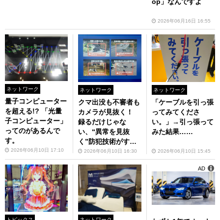
op」なんですよ
2026年06月16日 16:55
ネットワーク
ネットワーク
ネットワーク
量子コンピューター
「ケーブルを引っ張
クマ出没も不審者も
を超える!? 「光量
ってみてくださ
カメラが見抜く！
子コンピューター」
い。」→引っ張って
録るだけじゃな
ってのがあるんで
みた結果……
い、“異常を見抜
す。
く”防犯技術がすご
い
2026年06月10日 17:10
2026年06月10日 15:45
2026年06月10日 16:30
AD
トピックス
ネットワーク