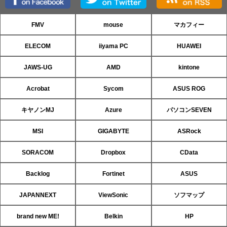
FMV
mouse
マカフィー
ELECOM
iiyama PC
HUAWEI
JAWS-UG
AMD
kintone
Acrobat
Sycom
ASUS ROG
キヤノンMJ
Azure
パソコンSEVEN
MSI
GIGABYTE
ASRock
SORACOM
Dropbox
CData
Backlog
Fortinet
ASUS
JAPANNEXT
ViewSonic
ソフマップ
brand new ME!
Belkin
HP