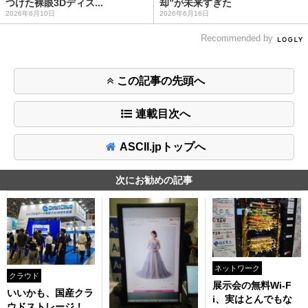
つけた裸眼3Dディス...
却”が未来すぎた
2026年6月10日
2026年6月16日
Recommended by
この記事の先頭へ
連載目次へ
ASCII.jpトップへ
次にお勧めの記事
ネットワーク
クラウド
展示会の無料Wi-F
いいかも、国産クラ
i、実はとんでもな
ウドストレージ！