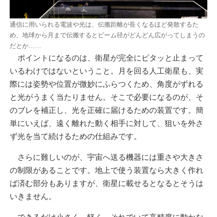
通信に用いられる電波や光は、伝搬距離が長くなるほど発散するた
め、地球から月まで伝搬するとビーム径がどんどん広がってしまうの
だとか……
ポイントになるのは、衛星が完全にピタッと止まって
いるわけではないということ。月を回る人工衛星も、実
際には姿勢や位置が微妙にふらつくため、角度がずれる
と光がうまく当たりません。そこで必要になるのが、そ
のブレを補正し、光を正確に届けるための装置です。簡
単にいえば、遠く離れた動く相手に対して、狙いを外さ
ず光を当て続けるための仕組みです。
さらに難しいのが、宇宙へ送る機器には重さや大きさ
の制限があることです。地上で使う装置なら大きく作れ
ば済む部分もありますが、衛星に載せるとなるとそうは
いきません。