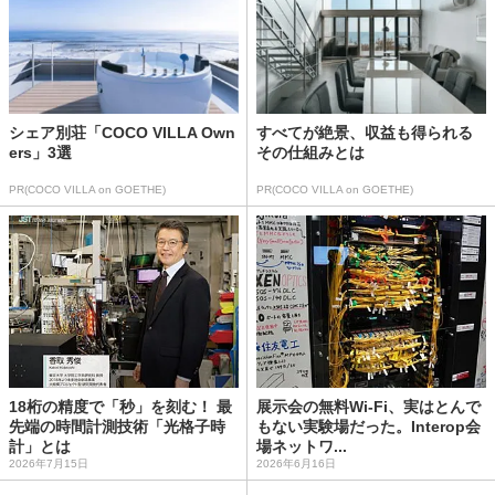
シェア別荘「COCO VILLA Own
すべてが絶景、収益も得られる
ers」3選
その仕組みとは
PR(COCO VILLA on GOETHE)
PR(COCO VILLA on GOETHE)
18桁の精度で「秒」を刻む！ 最
展示会の無料Wi-Fi、実はとんで
先端の時間計測技術「光格子時
もない実験場だった。Interop会
計」とは
場ネットワ...
2026年7月15日
2026年6月16日