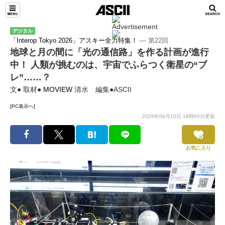
デジタル
「Interop Tokyo 2026」アスキー全力特集！
― 第22回
地球と月の間に「光の通信路」を作る計画が進行
中！ 人類が挑むのは、宇宙でふらつく衛星の“ブ
レ”……？
文● 取材●
MOVIEW
清水 編集●ASCII
[PC表示へ]
2026年06月10日 18時00分更新
お気に入り