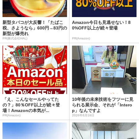
新型タバコが大反響！「たばこ
Amazon今日も見逃せない！8
税、さようなら」600円→83円の
0%OFF以上が続々登場
新型が爆売れ
PR(株式会社HAL)
PR(Amazon)
「え、こんなセールやってた
10年後の未来技術をフツーに見
の？」80％OFF以上が続々登
られる展示会、それが「Intero
場！Amazonの本気が...
p」なんですよ
PR(Amazon)
2026年6月16日