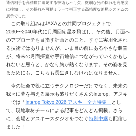
通信相手を高精度に追尾する技術も不可欠。微弱な光の揺れを高感度
に検知し、その揺れを可動ミラーで補正する高精度な追尾システムの
展示でした
この取り組みはJAXAとの共同プロジェクトで、
2030〜2040年代に月周回衛星を飛ばし、その後、月面へ
のアプローチを目指す計画とのこと。すぐに実用化され
る技術ではありませんが、いま目の前にある小さな装置
が、将来の月面探査や宇宙通信につながっていくかもし
れないと思うと、かなり胸が熱くなります。その姿を見
るためにも、こちらも長生きしなければなりません。
今の社会で役に立つテクノロジーだけでなく、未来の
我々に夢を与える展示も盛りだくさんのInterop。アスキ
ーでは「
Interop Tokyo 2026 アスキー全力特集！
とし
て、現地取材チームによる記事をどんどん掲載。さら
に、会場とアスキースタジオをつなぐ
特別中継
も配信し
ました！