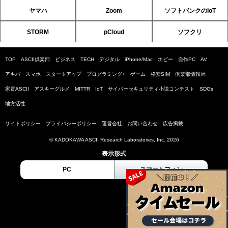
ヤマハ
Zoom
ソフトバンクのIoT
STORM
pCloud
ソフクリ
TOP
ASCII倶楽部
ビジネス
TECH
デジタル
iPhone/Mac
ホビー
自作PC
AV
アキバ
スマホ
スタートアップ
プログラミング+
ゲーム
格安SIM
倶楽部情報局
家電ASCII
アスキーグルメ
MITTR
IoT
サイバーセキュリティ小説コンテスト
SDGs
地方活性
サイトポリシー
プライバシーポリシー
運営会社
お問い合わせ
広告掲載
© KADOKAWA ASCII Research Laboratories, Inc. 2026
表示形式
PC
スマートフォン