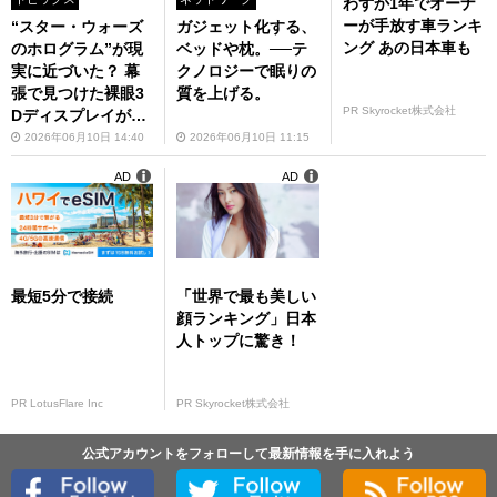
わずか1年でオーナ
ーが手放す車ランキ
“スター・ウォーズ
ガジェット化する、
ング あの日本車も
のホログラム”が現
ベッドや枕。──テ
実に近づいた？ 幕
クノロジーで眠りの
張で見つけた裸眼3
質を上げる。
PR Skyrocket株式会社
Dディスプレイが未
来すぎる
2026年06月10日 14:40
2026年06月10日 11:15
AD
AD
最短5分で接続
「世界で最も美しい
顔ランキング」日本
人トップに驚き！
PR LotusFlare Inc
PR Skyrocket株式会社
公式アカウントをフォローして最新情報を手に入れよう