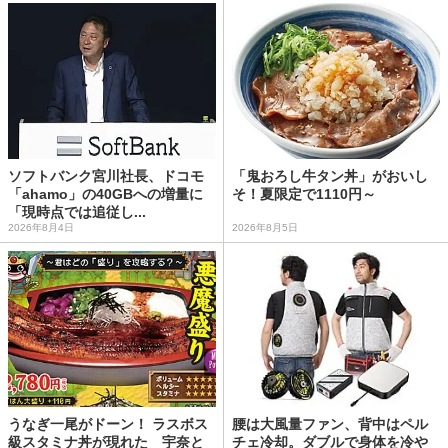
ソフトバンク宮川社長、ドコモ
「鬼おろし牛タン丼」がおいし
「ahamo」の40GBへの増量に
そ！夏限定で1110円～
「現時点では追従し...
2026年8月4日
2026年8月5日
うなぎ一尾がドーン！ ラスボス
腰は大風量ファン、背中はペル
級スタミナ丼が現れた 宇奈と
チェ冷却。ダブルで身体を冷や