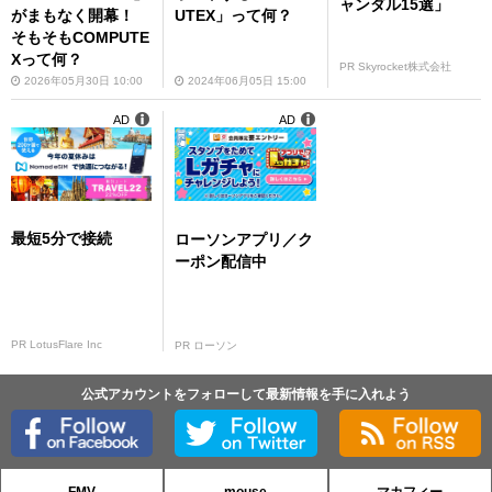
ャンダル15選」
がまもなく開幕！
UTEX」って何？
そもそもCOMPUTE
Xって何？
PR Skyrocket株式会社
2026年05月30日 10:00
2024年06月05日 15:00
AD
AD
最短5分で接続
ローソンアプリ／ク
ーポン配信中
PR LotusFlare Inc
PR ローソン
公式アカウントをフォローして最新情報を手に入れよう
FMV
mouse
マカフィー