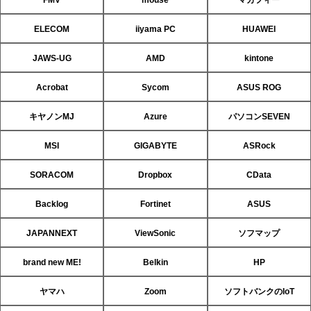
ELECOM
iiyama PC
HUAWEI
JAWS-UG
AMD
kintone
Acrobat
Sycom
ASUS ROG
キヤノンMJ
Azure
パソコンSEVEN
MSI
GIGABYTE
ASRock
SORACOM
Dropbox
CData
Backlog
Fortinet
ASUS
JAPANNEXT
ViewSonic
ソフマップ
brand new ME!
Belkin
HP
ヤマハ
Zoom
ソフトバンクのIoT