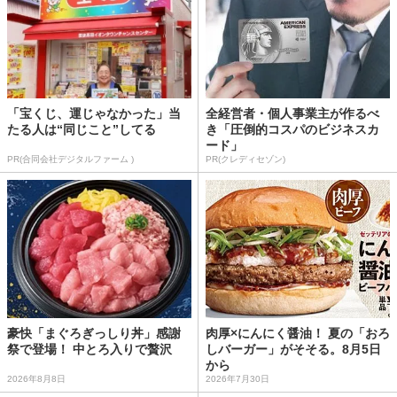
「宝くじ、運じゃなかった」当
全経営者・個人事業主が作るべ
たる人は“同じこと”してる
き「圧倒的コスパのビジネスカ
ード」
PR(合同会社デジタルファーム )
PR(クレディセゾン)
豪快「まぐろぎっしり丼」感謝
肉厚×にんにく醤油！ 夏の「おろ
祭で登場！ 中とろ入りで贅沢
しバーガー」がそそる。8月5日
から
2026年8月8日
2026年7月30日