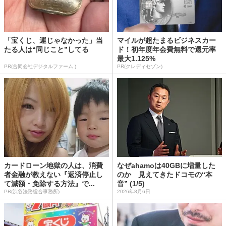
「宝くじ、運じゃなかった」当
マイルが超たまるビジネスカー
たる人は“同じこと”してる
ド！初年度年会費無料で還元率
最大1.125%
PR(合同会社デジタルファーム )
PR(クレディセゾン)
カードローン地獄の人は、消費
なぜahamoは40GBに増量した
者金融が教えない『返済停止し
のか 見えてきたドコモの“本
て減額・免除する方法』で...
音” (1/5)
PR(渋谷法務総合事務所)
2026年8月6日