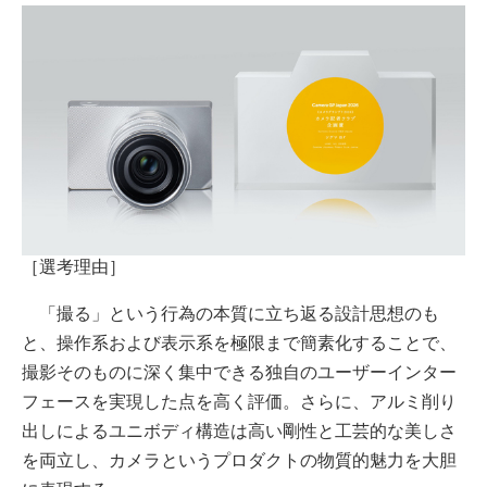
［選考理由］
「撮る」という⾏為の本質に⽴ち返る設計思想のも
と、操作系および表⽰系を極限まで簡素化することで、
撮影そのものに深く集中できる独⾃のユーザーインター
フェースを実現した点を⾼く評価。さらに、アルミ削り
出しによるユニボディ構造は⾼い剛性と⼯芸的な美しさ
を両⽴し、カメラというプロダクトの物質的魅⼒を⼤胆