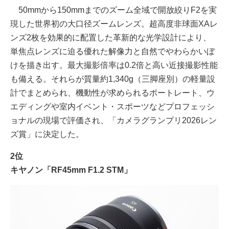
50mmから150mmまでのズーム全域で開放絞りF2を実
現した世界初の⼤⼝径ズームレンズ。超⾼度⾮球⾯XAレ
ンズ2枚を効果的に配置した⾰新的な光学設計により、
単焦点レンズに迫る優れた解像⼒と⾃然でやわらかいぼ
けを描き出す。最⼤撮影倍率は0.2倍と⾼い近接撮影性能
も備える。それらが質量約1,340g（三脚座別）の軽量設
計でまとめられ、機動性が求められるポートレート、ウ
エディングや室内イベント・スポーツなどプロフェッシ
ョナルの現場で評価され、「カメラグランプリ2026レン
ズ賞」に決定した。
2位
キヤノン「RF45mm F1.2 STM」