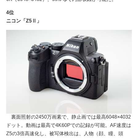
4位
ニコン「Z5Ⅱ」
裏面照射の2450万画素で、静止画では最高6048×4032
ドット。動画は最高で4K60Pでの記録が可能。AF速度は
Z5の3倍高速化し、被写体検出は、人物（顔、瞳、頭