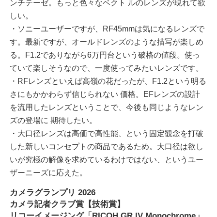
ンチテーゼ。もっと⾊々なベクト ルのレンズが現れて欲
しい。
・ソニーユーザーですが、RF45mmは気になるレンズで
す。最新ですが、オールドレンズのような描写が楽しめ
る。F1.2でありながら6万円台という破格の値段。使っ
ていて楽しそうなので、⼀度使ってみたいレンズです。
・RFレンズといえば⾼嶺の花だったが、F1.2という明る
さにもかかわらず信じられない 価格。EFレンズの設計
を流⽤したレンズということで、今後も同じようなレン
ズの登場に 期待したい。
・⼤⼝径レンズは⾼価で⾼性能、という固定観念を打破
した新しいコンセプトの商品であるため。⼤⼝径は欲し
いが究極の解像を求めているわけではない、というユー
ザーニーズに応えた。
カメラグランプリ 2026
カメラ記者クラブ賞【技術賞】
リコーイメージング「RICOH GR IV Monochrome」