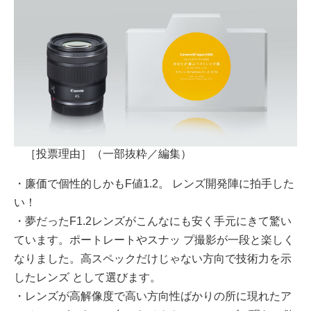
［投票理由］（⼀部抜粋／編集）
・廉価で個性的しかもF値1.2。 レンズ開発陣に拍⼿した
い！
・夢だったF1.2レンズがこんなにも安く⼿元にきて驚い
ています。ポートレートやスナッ プ撮影が⼀段と楽しく
なりました。⾼スペックだけじゃない⽅向で技術⼒を⽰
したレンズ として選びます。
・レンズが⾼解像度で⾼い⽅向性ばかりの所に現れたア