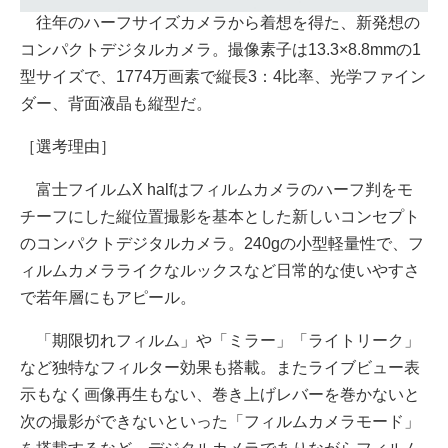
往年のハーフサイズカメラから着想を得た、新発想の
コンパクトデジタルカメラ。撮像素子は13.3×8.8mmの1
型サイズで、1774万画素で縦長3：4比率、光学ファイン
ダー、背面液晶も縦型だ。
［選考理由］
富⼠フイルムX halfはフィルムカメラのハーフ判をモ
チーフにした縦位置撮影を基本とした新しいコンセプト
のコンパクトデジタルカメラ。240gの⼩型軽量性で、フ
ィルムカメラライクなルックスなど⽇常的な使いやすさ
で若年層にもアピール。
「期限切れフィルム」や「ミラー」「ライトリーク」
など独特なフィルター効果も搭載。またライブビュー表
⽰もなく画像再⽣もない、巻き上げレバーを巻かないと
次の撮影ができないといった「フィルムカメラモード」