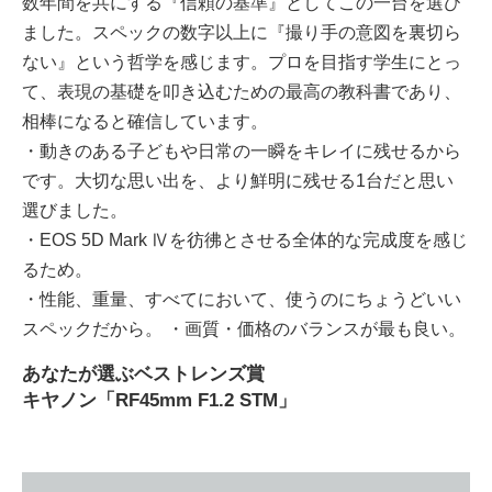
数年間を共にする『信頼の基準』としてこの⼀台を選び
ました。スペックの数字以上に『撮り⼿の意図を裏切ら
ない』という哲学を感じます。プロを⽬指す学⽣にとっ
て、表現の基礎を叩き込むための最⾼の教科書であり、
相棒になると確信しています。
・動きのある⼦どもや⽇常の⼀瞬をキレイに残せるから
です。⼤切な思い出を、より鮮明に残せる1台だと思い
選びました。
・EOS 5D Mark Ⅳを彷彿とさせる全体的な完成度を感じ
るため。
・性能、重量、すべてにおいて、使うのにちょうどいい
スペックだから。 ・画質・価格のバランスが最も良い。
あなたが選ぶベストレンズ賞
キヤノン「RF45mm F1.2 STM」