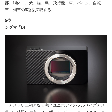
部、胴体）、犬、猫、鳥、飛行機、車、バイク、自転
車、列車の9種を搭載する。
5位
シグマ「BF」
カメラ史上初となる完全ユニボディのフルサイズカメ