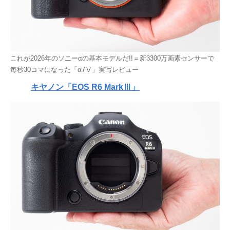
これが2026年のソニーαの基本モデルだ!!＝新3300万画素センサーで
毎秒30コマになった「α7Ⅴ」実写レビュー
キヤノン「EOS R6 MarkⅢ」