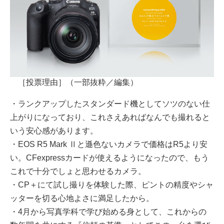
［投票理由］（⼀部抜粋／編集）
・ランクアップしたスタンダード機としてソツのない仕
上がりになっており、これさえあればなんでも撮れると
いう安⼼感があります。
・EOS R5 Mark Ⅱと遜⾊ないカメラで価格はR5より安
い。CFexpressカードが使えるようになったので、もう
これで⼗分でしょと思わせるカメラ。
・CP＋にて試し撮りを体験した際、ピントの精度やシャ
ッターを切る⼼地よさに満⾜したから。
・4⽉から写真学科で学び始める⾝として、これからの