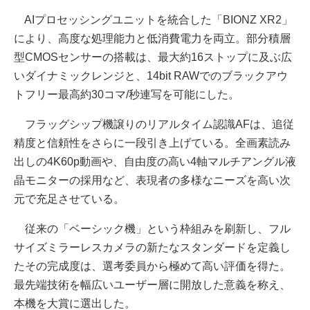
AIプロセッシングユニットを統合した「BIONZ XR2」
により、高度な処理能力と低消費電力を両立。部分積層
型CMOSセンサーの搭載は、最大約16ストップに及ぶ広
いダイナミックレンジと、14bit RAWでのブラックアウ
トフリー最高約30コマ/秒連写を可能にした。
フラッグシップ機譲りのリアルタイム認識AFは、追従
精度と信頼性をさらに⼀段引き上げている。全画素読み
出しの4K60p動画や、⾃由度の⾼い4軸マルチアングル液
晶モニターの採⽤など、表現者の多様なニーズを⾼い次
元で充⾜させている。
従来の「ベーシック機」という枠組みを刷新し、フル
サイズミラーレスカメラの新たなスタンダードを定義し
たその完成度は、選考委員から極めて⾼い評価を得た。
最先端技術を幅広いユーザー層に開放した意義を称え、
本機を⼤賞に選出した。