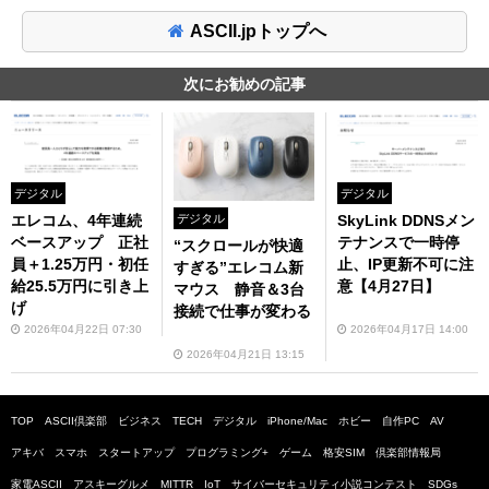
ASCII.jpトップへ
次にお勧めの記事
デジタル
デジタル
エレコム、4年連続
デジタル
SkyLink DDNSメン
ベースアップ 正社
テナンスで一時停
“スクロールが快適
員＋1.25万円・初任
止、IP更新不可に注
すぎる”エレコム新
給25.5万円に引き上
意【4月27日】
マウス 静音＆3台
げ
接続で仕事が変わる
2026年04月22日 07:30
2026年04月17日 14:00
2026年04月21日 13:15
TOP
ASCII倶楽部
ビジネス
TECH
デジタル
iPhone/Mac
ホビー
自作PC
AV
アキバ
スマホ
スタートアップ
プログラミング+
ゲーム
格安SIM
倶楽部情報局
家電ASCII
アスキーグルメ
MITTR
IoT
サイバーセキュリティ小説コンテスト
SDGs