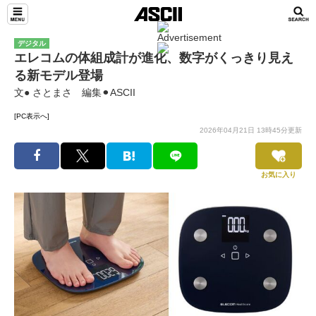
デジタル
エレコムの体組成計が進化、数字がくっきり見え
る新モデル登場
文● さとまさ 編集⚫︎ASCII
[PC表示へ]
2026年04月21日 13時45分更新
お気に入り