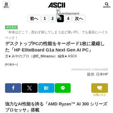
前へ
1
2
3
4
次へ
デジタル
「本体はどこ？」思わず探してしまうほど薄いPC、でも最高にハイス
ペック！
デスクトップPCの性能をキーボード1枚に凝縮し
た「HP EliteBoard G1a Next Gen AI PC」
文● みやのプロ（
@E_Minazou
）編集● ASCII
[PC表示へ]
2026年04月30日 11時00分更新
提供: 日本HP
お気に入り
強力なAI性能を誇る「AMD Ryzen™ AI 300 シリーズ
プロセッサ」搭載