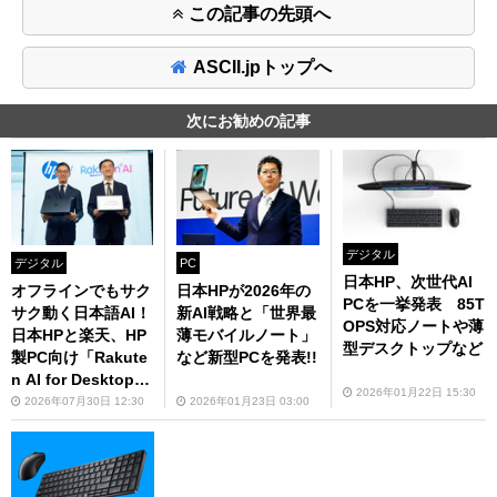
この記事の先頭へ
ASCII.jpトップへ
次にお勧めの記事
デジタル
デジタル
PC
日本HP、次世代AI
オフラインでもサク
日本HPが2026年の
PCを一挙発表 85T
サク動く日本語AI！
新AI戦略と「世界最
OPS対応ノートや薄
日本HPと楽天、HP
薄モバイルノート」
型デスクトップなど
製PC向け「Rakute
など新型PCを発表!!
n AI for Desktop」
2026年01月22日 15:30
提供開始
2026年07月30日 12:30
2026年01月23日 03:00