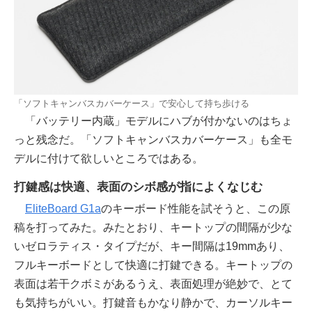
「ソフトキャンバスカバーケース」で安心して持ち歩ける
「バッテリー内蔵」モデルにハブが付かないのはちょ
っと残念だ。「ソフトキャンバスカバーケース」も全モ
デルに付けて欲しいところではある。
打鍵感は快適、表面のシボ感が指によくなじむ
EliteBoard G1a
のキーボード性能を試そうと、この原
稿を打ってみた。みたとおり、キートップの間隔が少な
いゼロラティス・タイプだが、キー間隔は19mmあり、
フルキーボードとして快適に打鍵できる。キートップの
表面は若干クボミがあるうえ、表面処理が絶妙で、とて
も気持ちがいい。打鍵音もかなり静かで、カーソルキー