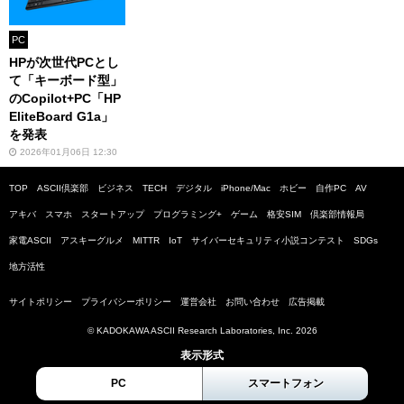
PC
HPが次世代PCとし
て「キーボード型」
のCopilot+PC「HP
EliteBoard G1a」
を発表
2026年01月06日 12:30
TOP
ASCII倶楽部
ビジネス
TECH
デジタル
iPhone/Mac
ホビー
自作PC
AV
アキバ
スマホ
スタートアップ
プログラミング+
ゲーム
格安SIM
倶楽部情報局
家電ASCII
アスキーグルメ
MITTR
IoT
サイバーセキュリティ小説コンテスト
SDGs
地方活性
サイトポリシー
プライバシーポリシー
運営会社
お問い合わせ
広告掲載
© KADOKAWA ASCII Research Laboratories, Inc. 2026
表示形式
PC
スマートフォン