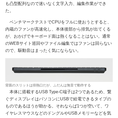
も凸型配列なので迷いなく文字入力、編集作業ができ
た。
ベンチマークテストでCPUをフルに使おうとすると、
内蔵のファンが高速化し、本体後部から排気が出てくる
が、おかげでキーボード面は熱くなることはない。通常
のWEBサイト巡回やファイル編集ではファンは回らない
ので、駆動音はまったく気にならない。
背面のスリットは排熱口だが、ふだんは無音で動作する
本体に搭載するUSB Type-C端子は2つであるため、繋
ぐディスプレイはパソコンにUSBで給電できるタイプの
ものであるほうが助かる。それならば1つが空いて、ワ
イヤレスマウスなどのドングルやUSBメモリーなどを気