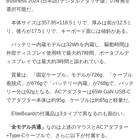
Business 2024 (日本語) デジタルアタッチ版」の有無を
選択可能だ。
本体サイズは357.95×118.5ミリで、厚みは前が12.5ミ
リ、後ろが17.5ミリで、キーボード面には傾斜がある。
バッテリー内蔵モデルは32Whを内蔵し、駆動時間は
外部ディスプレイ使用時で最大約7時間、ポータブルデ
ィスプレイでは最大約3時間と謳われている。
質量は、「固定ケーブル」モデルが726g、「ケーブル
着脱式」が676gで「バッテリー内蔵」が768gで、バッテ
リー分は92gとなる。ACアダプターは65W GaN USB-C
でアダプター本体は約95g、ケーブルは約65gと軽量だ。
EliteBoardの付属品は3タイプで異なるのも面白い。
「
全モデル共通」
なのは上述のマウスとACアダプター
+Type-Cケーブルで、さらに以下が付属する。