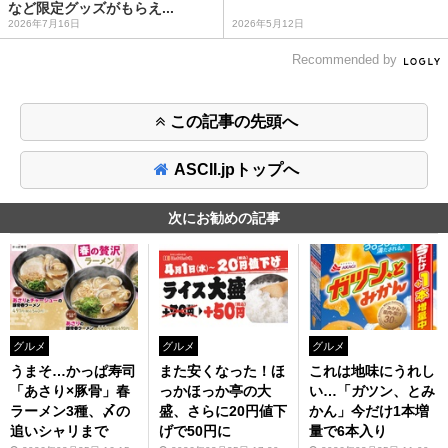
など限定グッズがもらえ...
2026年7月16日
2026年5月12日
Recommended by
この記事の先頭へ
ASCII.jpトップへ
次にお勧めの記事
グルメ
グルメ
グルメ
うまそ…かっぱ寿司
また安くなった！ほ
これは地味にうれし
「あさり×豚骨」春
っかほっか亭の大
い…「ガツン、とみ
ラーメン3種、〆の
盛、さらに20円値下
かん」今だけ1本増
追いシャリまで
げで50円に
量で6本入り