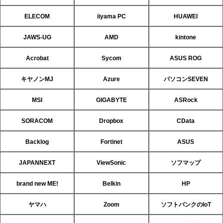
ELECOM
iiyama PC
HUAWEI
JAWS-UG
AMD
kintone
Acrobat
Sycom
ASUS ROG
キヤノンMJ
Azure
パソコンSEVEN
MSI
GIGABYTE
ASRock
SORACOM
Dropbox
CData
Backlog
Fortinet
ASUS
JAPANNEXT
ViewSonic
ソフマップ
brand new ME!
Belkin
HP
ヤマハ
Zoom
ソフトバンクのIoT