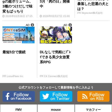
gの超ボリューム、
3月「肉の日」開催
暴落した悲運の犬と
3種のつけだしで味
中
は？
変もばっちり
PR Skyrocket株式会社
2026年03月26日 17:15
2026年03月27日 15:00
AD
AD
最短5分で接続
DLなしで気軽にﾌﾟﾚ
ｲできる美少女放置
系RPG
PR LotusFlare Inc
PR C4 Connect株式会社
公式アカウントをフォローして最新情報を手に入れよう
FMV
mouse
マカフィー