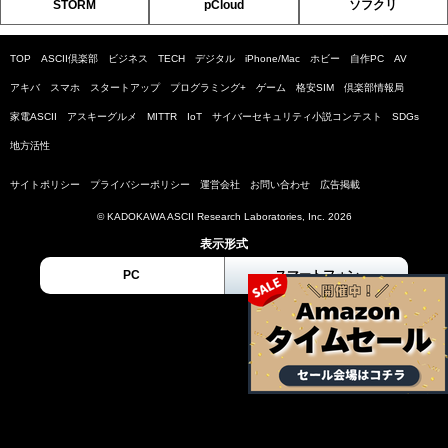
STORM
pCloud
ソフクリ
TOP
ASCII倶楽部
ビジネス
TECH
デジタル
iPhone/Mac
ホビー
自作PC
AV
アキバ
スマホ
スタートアップ
プログラミング+
ゲーム
格安SIM
倶楽部情報局
家電ASCII
アスキーグルメ
MITTR
IoT
サイバーセキュリティ小説コンテスト
SDGs
地方活性
サイトポリシー
プライバシーポリシー
運営会社
お問い合わせ
広告掲載
© KADOKAWA ASCII Research Laboratories, Inc. 2026
表示形式
PC
スマートフォン