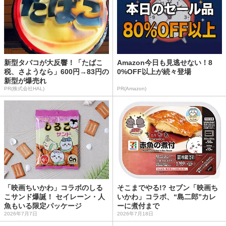
新型タバコが大反響！「たばこ
Amazon今日も見逃せない！8
税、さようなら」600円→83円の
0%OFF以上が続々登場
新型が爆売れ
PR(株式会社HAL)
PR(Amazon)
「映画ちいかわ」コラボのしる
そこまでやる!? セブン「映画ち
こサンド爆誕！ セイレーン・人
いかわ」コラボ、“島二郎”カレ
魚もいる限定パッケージ
ーに煮付まで
2026年7月7日
2026年7月18日