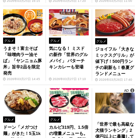
2026年03月25日 16:15
2026年03月25日 17:20
2026年03月25日 11:00
グルメ
グルメ
グルメ
うまそ！富士そば
気になる！ ミスド
ジョイフル「大きな
「味噌肉ラー油そ
の新作「世界のグル
ミックスグリル」が
ば」「ヤンニョム豚
メパイ」 バターチ
値下げ！500円ラン
丼」旨辛2品を限定
キンカレーも登場
チの刷新も！春夏グ
発売
ランドメニュー
2026年03月27日 14:45
2026年03月27日 17:10
2026年03月26日 17:40
AD
グルメ
グルメ
「世界で最も高級な
ドーン「メガつけ
カルビ319円、1.5倍
犬猫ランキング」2
麺」がきた！5玉1k
の増量メニューも。
億円以上に暴騰して