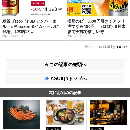
糖質ゼロの「PSB アンバーエー
松屋のビール90円引き！アプリ
ル」がAmazonタイムセールに
注文なら400円、（ほぼ）9月末
登場、1本約17...
まで実施で嬉しいぞ
2026年5月15日
2026年7月8日
Recommended by
この記事の先頭へ
ASCII.jpトップへ
次にお勧めの記事
地方活性
地方活性