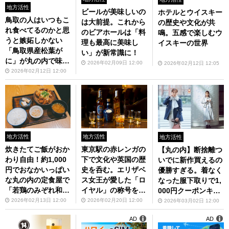
地方活性
ビールが美味しいの
ホテルとウイスキー
鳥取の人はいつもこ
は大前提。これから
の歴史や文化が共
れ食べてるのかと思
のビアホールは「料
鳴。五感で楽しむウ
うと嫉妬しかない
理も最高に美味し
イスキーの世界
「鳥取県産松葉が
い」が新常識に！
に」が丸の内で味わ
2026年02月09日 12:00
2026年02月12日 12:05
えるレストランフェ
2026年02月12日 12:00
ア
地方活性
地方活性
地方活性
炊きたてご飯がおか
東京駅の赤レンガの
【丸の内】断捨離つ
わり自由！約1,000
下で文化や英国の歴
いでに新作買えるの
円でおなかいっぱい
史を呑む。エリザベ
優勝すぎる。着なく
な丸の内の定食屋で
ス女王が愛した「ロ
なった服下取りで1,
「若鶏のみぞれ和え
イヤル」の称号を持
000円クーポンキャ
定食」ランチ！
つスコッチウイスキ
ンペーン
2026年02月13日 12:00
2026年02月20日 12:00
2026年03月02日 12:00
ー
AD
AD