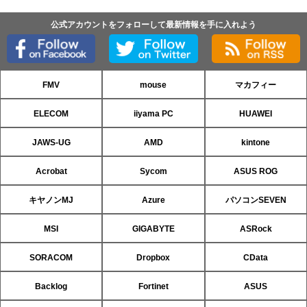
公式アカウントをフォローして最新情報を手に入れよう
FMV
mouse
マカフィー
ELECOM
iiyama PC
HUAWEI
JAWS-UG
AMD
kintone
Acrobat
Sycom
ASUS ROG
キヤノンMJ
Azure
パソコンSEVEN
MSI
GIGABYTE
ASRock
SORACOM
Dropbox
CData
Backlog
Fortinet
ASUS