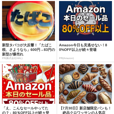
新型タバコが大反響！「たばこ
Amazon今日も見逃せない！8
税、さようなら」600円→83円の
0%OFF以上が続々登場
新型が爆売れ
PR(株式会社HAL)
PR(Amazon)
「え、こんなセールやってた
【7月30日】新店舗限定パンも！
の？」80％OFF以上が続々登
絶品クロワッサンの人気店