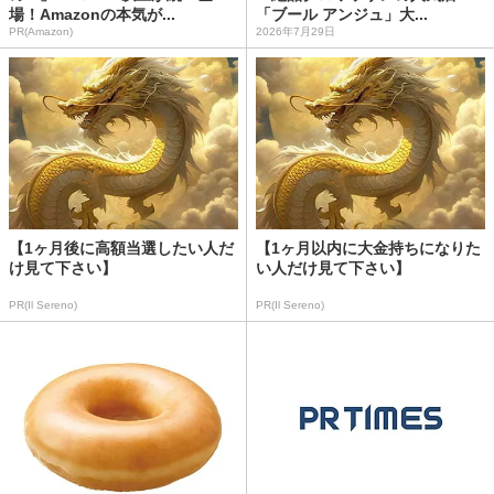
場！Amazonの本気が...
「ブール アンジュ」大...
PR(Amazon)
2026年7月29日
【1ヶ月後に高額当選したい人だ
【1ヶ月以内に大金持ちになりた
け見て下さい】
い人だけ見て下さい】
PR(Il Sereno)
PR(Il Sereno)