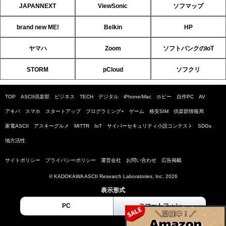
JAPANNEXT
ViewSonic
ソフマップ
brand new ME!
Belkin
HP
ヤマハ
Zoom
ソフトバンクのIoT
STORM
pCloud
ソフクリ
TOP
ASCII倶楽部
ビジネス
TECH
デジタル
iPhone/Mac
ホビー
自作PC
AV
アキバ
スマホ
スタートアップ
プログラミング+
ゲーム
格安SIM
倶楽部情報局
家電ASCII
アスキーグルメ
MITTR
IoT
サイバーセキュリティ小説コンテスト
SDGs
地方活性
サイトポリシー
プライバシーポリシー
運営会社
お問い合わせ
広告掲載
© KADOKAWA ASCII Research Laboratories, Inc. 2026
表示形式
PC
スマートフォン