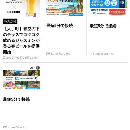
地方活性
最短5分で接続
最短5分で接続
【大手町】青空の下
のテラスでゴクゴク
飲めるジャスミンが
香る春ビールを提供
開始！
PR LotusFlare Inc
PR LotusFlare Inc
2026年03月03日 12:00
AD
最短5分で接続
PR LotusFlare Inc