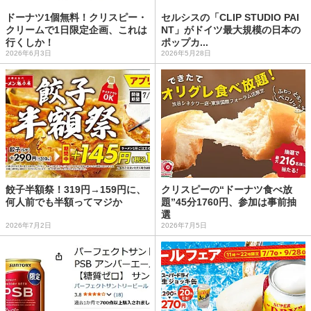
ドーナツ1個無料！クリスピー・
セルシスの「CLIP STUDIO PAI
クリームで1日限定企画、これは
NT」がドイツ最大規模の日本の
行くしか！
ポップカ...
2026年6月3日
2026年5月28日
餃子半額祭！319円→159円に、
クリスピーの“ドーナツ食べ放
何人前でも半額ってマジか
題”45分1760円、参加は事前抽
選
2026年7月2日
2026年7月5日