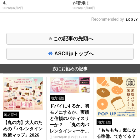
も
が登場！
2026年6月2日
2026年7月30日
Recommended by
この記事の先頭へ
ASCII.jpトップへ
次にお勧めの記事
地方活性
ドバイにするか、初
モノにするか、実績
地方活性
と信頼のパティスリ
【丸の内】大人のた
地方活性
ーか？ 「丸の内バ
めの「バレンタイン
「もちもち」派にな
レンタインマーケッ
散策マップ」2026
る準備、できてる？
ト」が今年も大豊
2026年01月29日 12:00