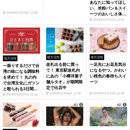
あなたに知ってほし
作！
い、米粉パン＆スイ
2026年01月29日 12:00
ーツのおいしさ体感
フェア
2026年02月02日 12:00
地方活性
地方活性
地方活性
改札出る前に買っ
一足先にお花見気分
一振りするだけで台
て！ 東京駅改札内
になるやつ。かわい
湾の味になる調味料
にあの「小樽洋菓子
い桜色の春待ちスイ
を求めて！ 丸の内
舗ルタオ」が期間限
ーツ
で台湾文化にガツン
定で出店中
と殴られる3日間
2026年02月09日 12:00
2026年02月12日 12:00
「台湾文化祭」開催
2026年02月05日 12:00
AD
AD