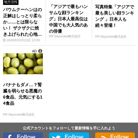
地方活性
「アジアで最もハン
写真特集「アジアで
バウムクーヘンはの
サムな顔ランキン
最も美しい顔ランキ
正解はしっとり柔ら
グ」日本人最高位は
ング 」日本人も
か……とは限らな
中国でも大人気のあ
続々登場！
い！ ザクザクに焼
の俳優
き上げられた心地よ
PR Skyrocket株式会社
PR Skyrocket株式会社
い裏切りがたまらな
2026年02月13日 12:00
い「バウムスティッ
AD
ク」
バナナもダメ…？腎
臓を弱らせる悪魔の
6食品、元気にする1
4食品
PR Skyrocket株式会社
公式アカウントをフォローして最新情報を手に入れよう