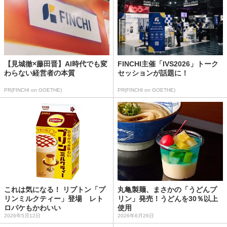
【見城徹×藤田晋】AI時代でも変
FINCHI主催「IVS2026」トーク
わらない経営者の本質
セッションが話題に！
PR(FINCHI on GOETHE)
PR(FINCHI on GOETHE)
これは気になる！ リプトン「プ
丸亀製麺、まさかの「うどんプ
リンミルクティー」登場 レト
リン」発売！うどんを30％以上
ロパケもかわいい
使用
2026年5月12日
2026年6月26日