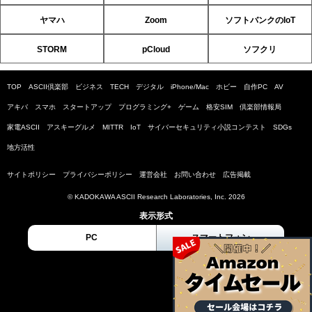
ヤマハ
Zoom
ソフトバンクのIoT
STORM
pCloud
ソフクリ
TOP
ASCII倶楽部
ビジネス
TECH
デジタル
iPhone/Mac
ホビー
自作PC
AV
アキバ
スマホ
スタートアップ
プログラミング+
ゲーム
格安SIM
倶楽部情報局
家電ASCII
アスキーグルメ
MITTR
IoT
サイバーセキュリティ小説コンテスト
SDGs
地方活性
サイトポリシー
プライバシーポリシー
運営会社
お問い合わせ
広告掲載
© KADOKAWA ASCII Research Laboratories, Inc. 2026
表示形式
PC
スマートフォン