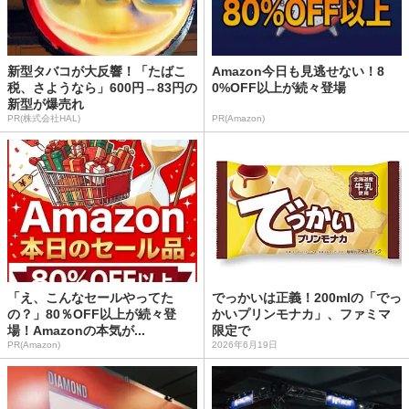
新型タバコが大反響！「たばこ
Amazon今日も見逃せない！8
税、さようなら」600円→83円の
0%OFF以上が続々登場
新型が爆売れ
PR(株式会社HAL)
PR(Amazon)
「え、こんなセールやってた
でっかいは正義！200mlの「でっ
の？」80％OFF以上が続々登
かいプリンモナカ」、ファミマ
場！Amazonの本気が...
限定で
PR(Amazon)
2026年6月19日