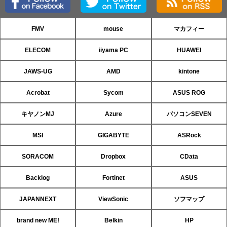
FMV
mouse
マカフィー
ELECOM
iiyama PC
HUAWEI
JAWS-UG
AMD
kintone
Acrobat
Sycom
ASUS ROG
キヤノンMJ
Azure
パソコンSEVEN
MSI
GIGABYTE
ASRock
SORACOM
Dropbox
CData
Backlog
Fortinet
ASUS
JAPANNEXT
ViewSonic
ソフマップ
brand new ME!
Belkin
HP