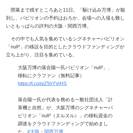
閉幕まで残すところあと11日。「駆け込み万博」が殺
到し、パビリオンの予約はおろか、会場への入場も難し
いともっぱらの評判の大阪・関西万博。
その中でも人気を集めているシグネチャーパビリオン
「null²」の移設を目的としたクラウドファンディングが
立ち上がり、注目を集めている。
大阪万博の落合陽一氏パビリオン「null²」、
移転にクラファン（無料記事）
https://t.co/qiZ5hYVrHS
落合陽一氏が代表を務める一般社団法人「計
算機と自然」が、大阪万博のシグネチャーパ
ビリオン「null²（ヌルヌル）」の移転資金の
調達をクラウドファンディングで始めまし
た。
#大阪・関西万博