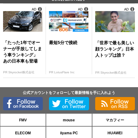
AD
AD
AD
「たった1年でオー
最短5分で接続
「世界で最も美しい
ナーが手放してしま
顔ランキング」日本
う車ランキング」
人トップは誰？
あの日本車も登場
PR Skyrocket株式会社
PR LotusFlare Inc
PR Skyrocket株式会社
公式アカウントをフォローして最新情報を手に入れよう
FMV
mouse
マカフィー
ELECOM
iiyama PC
HUAWEI