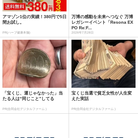
アマゾン1位の実績！380円で5日
万博の感動を未来へつなぐ 万博
間お試し。
レガシーイベント「Resona EX
PO Re:F...
PR(ハーブ健康本舗)
2026年7月28日
「宝くじ、運じゃなかった」当
宝くじ当選で貧乏女性が人生変
たる人は“同じこと”してる
えた実話
PR(合同会社デジタルファーム )
PR(合同会社デジタルファーム )