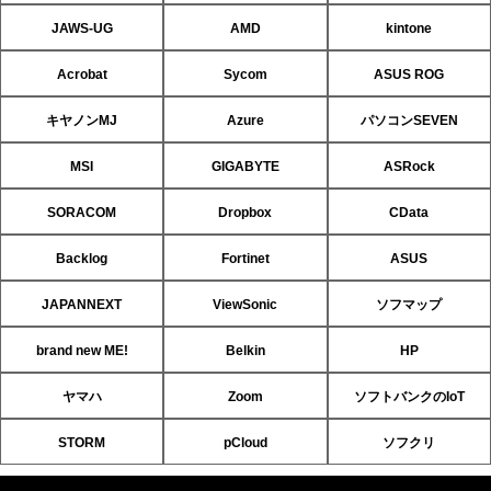
JAWS-UG
AMD
kintone
Acrobat
Sycom
ASUS ROG
キヤノンMJ
Azure
パソコンSEVEN
MSI
GIGABYTE
ASRock
SORACOM
Dropbox
CData
Backlog
Fortinet
ASUS
JAPANNEXT
ViewSonic
ソフマップ
brand new ME!
Belkin
HP
ヤマハ
Zoom
ソフトバンクのIoT
STORM
pCloud
ソフクリ