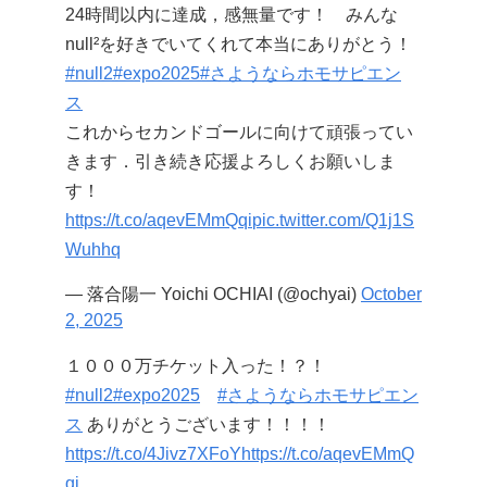
24時間以内に達成，感無量です！ みんな
null²を好きでいてくれて本当にありがとう！
#null2
#expo2025
#さようならホモサピエン
ス
これからセカンドゴールに向けて頑張ってい
きます．引き続き応援よろしくお願いしま
す！
https://t.co/aqevEMmQqi
pic.twitter.com/Q1j1S
Wuhhq
— 落合陽一 Yoichi OCHIAI (@ochyai)
October
2, 2025
１０００万チケット入った！？！
#null2
#expo2025
#さようならホモサピエン
ス
ありがとうございます！！！！
https://t.co/4Jivz7XFoY
https://t.co/aqevEMmQ
qi