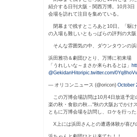
紹介する日刊大阪・関西万博。10月3
会場を訪れて注目を集めている。
閉幕まで残すところあと10日。「駆け
の入場も難しいともっぱらの評判の大阪
そんな雰囲気の中、ダウンタウンの浜
浜田雅功＆劇団ひとり、万博に初来場
「うれしいな～まさか来られるとは」
ht
@GekidanHitori
pic.twitter.com/0Yq8ho
— オリコンニュース (@oricon)
October 
この万博会場訪問は10月4日放送予定
楽の秋・食欲の秋…“秋の大阪おでかけス
ともに万博会場を訪問し、ロケを行った
X上には浜田さんとの遭遇体験が喜び
浜ちゃんと劇団ひとり来てた！！