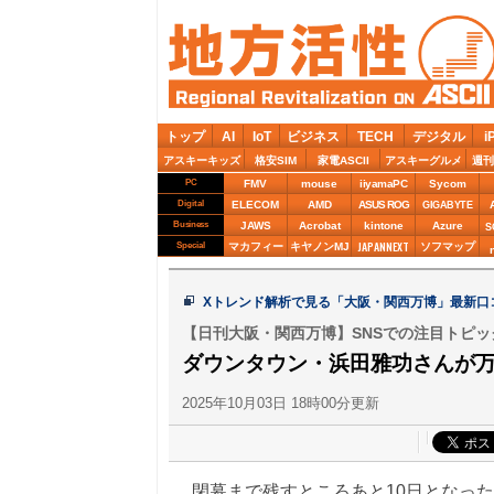
トップ
AI
IoT
ビジネス
TECH
デジタル
i
アスキーキッズ
格安SIM
家電ASCII
アスキーグルメ
週刊
PC
FMV
mouse
iiyamaPC
Sycom
Digital
ELECOM
AMD
ASUS ROG
GIGABYTE
Business
JAWS
Acrobat
kintone
Azure
S
JAPANNEXT
Special
マカフィー
キヤノンMJ
ソフマップ
Xトレンド解析で見る「大阪・関西万博」最新口
【日刊大阪・関西万博】SNSでの注目トピッ
ダウンタウン・浜田雅功さんが万
2025年10月03日 18時00分更新
閉幕まで残すところあと10日となった