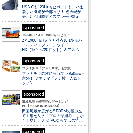
USB-Cも120Hzもピボットも。いま
欲しい機能が全部入り！ 色再現が
美しい23.8型ディスプレーが新定…
sponsored
JN-MD-IPST101WHDをレビュー
2万1980円のタッチ対応10.1型モバ
イルディスプレー、ワイド
HD（1540×720ドット）＆アスペ…
sponsored
ファミチキ「ファミマ味」も実食
ファミチキの次に売れている商品が
意外！ ファミマ「レジ横」人気ト
ップ3
sponsored
茨城県龍ヶ崎市産のゲーミング
PC【MADE IN IBARAKI】
田園風景が広がるSTORMの組み立
て工場を見学！プロの早組み（しか
も丁寧）とBTO PCならではの特…
sponsored