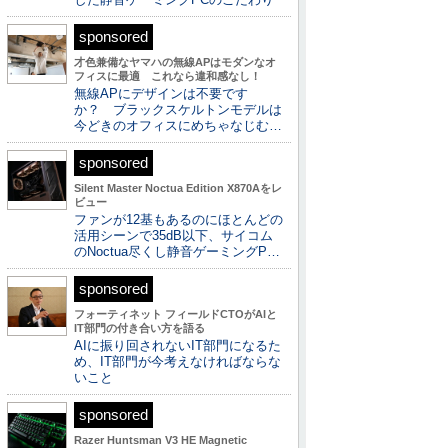
sponsored
才色兼備なヤマハの無線APはモダンなオ
フィスに最適 これなら違和感なし！
無線APにデザインは不要です
か？ ブラックスケルトンモデルは
今どきのオフィスにめちゃなじむ…
sponsored
Silent Master Noctua Edition X870Aをレ
ビュー
ファンが12基もあるのにほとんどの
活用シーンで35dB以下、サイコム
のNoctua尽くし静音ゲーミングP…
sponsored
フォーティネット フィールドCTOがAIと
IT部門の付き合い方を語る
AIに振り回されないIT部門になるた
め、IT部門が今考えなければならな
いこと
sponsored
Razer Huntsman V3 HE Magnetic