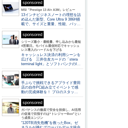
sponsored
MSI「Prestige 13 AI+ A3M」レビュー
13インチビジネスノートの理想を詰
め込んだ新型、Core Ultra 9 386H搭
載で、サイズと重量、性能、バッ…
sponsored
シリーズ最小・最軽量、申し込みから最短
4営業日。モバイル通信対応でキャッシュ
レス導入のハードルを下げる
キャッシュレス決済の利用シーンを
広げる 三井住友カードの「stera
terminal light」とソフトバンクのI…
sponsored
手ぶらで挑戦できるアプライド豊田
店の自作PC組み立てイベントで感
動の完成体験を！ プロのスタッ…
sponsored
ガバナンスの徹底で安全を担保し、AI活用
の促進で目指すのは“トレジャーBox”とい
う成長エンジン
“120TB消失危機”を救ったBox。ゼ
ネラルが挑むグローバルデータ統合