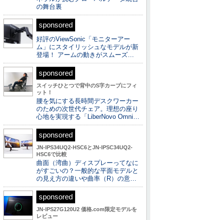
の舞台裏
sponsored
好評のViewSonic「モニターアー
ム」にスタイリッシュなモデルが新
登場！ アームの動きがスムーズ…
sponsored
スイッチひとつで背中のS字カーブにフィ
ット！
腰を気にする長時間デスクワーカー
のための次世代チェア。理想の座り
心地を実現する「LiberNovo Omni…
sponsored
JN-IPS34UQ2-HSC6とJN-IPSC34UQ2-
HSC6で比較
曲面（湾曲）ディスプレーってなに
がすごいの？一般的な平面モデルと
の見え方の違いや曲率（R）の意…
sponsored
JN-IPS27G120U2 価格.com限定モデルを
レビュー