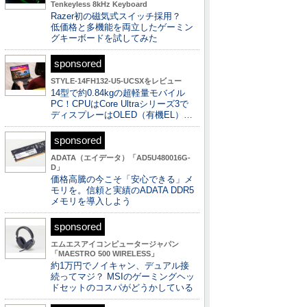
Tenkeyless 8kHz Keyboard
Razer初の磁気式スイッチ採用？
低価格と多機能を両立したゲーミン
グキーボードを試してみた
sponsored
STYLE-14FH132-U5-UCSXをレビュー
14型で約0.84kgの超軽量モバイル
PC！CPUはCore Ultraシリーズ3で
ディスプレーはOLED（有機EL）…
sponsored
ADATA（エイデータ）「AD5U480016G-
D」
価格高騰の今こそ「安心できる」メ
モリを。信頼と実績のADATA DDR5
メモリを導入しよう
sponsored
エムエスアイコンピュータージャパン
「MAESTRO 500 WIRELESS」
約1万円でノイキャン、デュアル接
続ってマジ？ MSIのゲーミングヘッ
ドセットのコスパがどうかしている