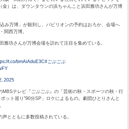
日（金）は、ダウンタウンの浜ちゃんこと浜田雅功さんが万博
込み万博」が殺到し、パビリオンの予約はおろか、会場へ
・関西万博。
田雅功さんが万博会場を訪れて注目を集めている。
tps://t.co/bmAiAduE3C
#ごぶごぶ
VwFY
2, 2025
のMBSテレビ『ごぶごぶ』の「芸術の秋・スポーツの秋・行
ポット巡り”90分SP」ロケによるもの。劇団ひとりさんと
。
の声とともに多数投稿されている。