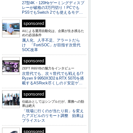
27型4K・120Hzゲーミングディスプ
レーが破格の3万円切り！PCでも
PS5でもSwitch 2でも使えるモデ…
sponsored
AIによる運用自動化は、企業が生き残るた
めの必須条件
属人化、人手不足、アラートだら
け 「FortiSOC」が目指す次世代
SOC改革
sponsored
ZEFT R65YBの魅力をインタビュー
次世代でも、次々世代でも戦える!?
Ryzen 9 9950X3D2＆RTX 5070を搭
載するASRock尽くしのド安定ゲ…
sponsored
仕組みとしてはシンプルだが、業務への効
果は絶大
「現場に行くのが当たり前」を変え
たアズビルのリモート調整 効果は
プライスレス
sponsored