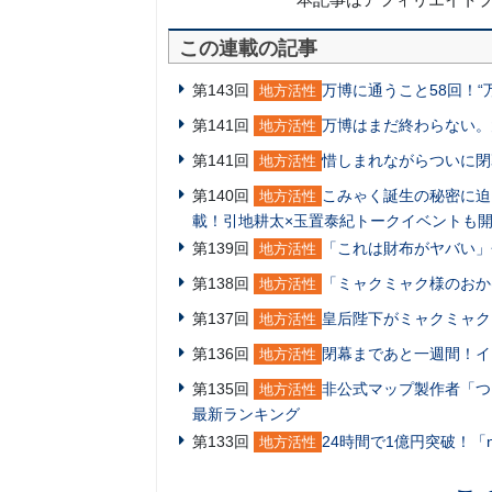
この連載の記事
第143回
万博に通うこと58回！
地方活性
第141回
万博はまだ終わらない。
地方活性
第141回
惜しまれながらついに閉
地方活性
第140回
こみゃく誕生の秘密に迫
地方活性
載！引地耕太×玉置泰紀トークイベントも
第139回
「これは財布がヤバい」
地方活性
第138回
「ミャクミャク様のおか
地方活性
第137回
皇后陛下がミャクミャク
地方活性
第136回
閉幕まであと一週間！イ
地方活性
第135回
非公式マップ製作者「つ
地方活性
最新ランキング
第133回
24時間で1億円突破！「
地方活性