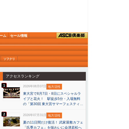
ーム
セール情報
ソフクリ
アクセスランキング
1
2026年08月07日
地方活性
東大宮で8月7日・8日にスペシャルラ
イブと花火！ 駅徒歩5分・入場無料
の「第30回 東大宮サマーフェスティ…
2
2026年07月31日
地方活性
夏の11日間だけ復活！ 武家屋敷カフェ
「氏季カフェ」を味わいに会津若松へ