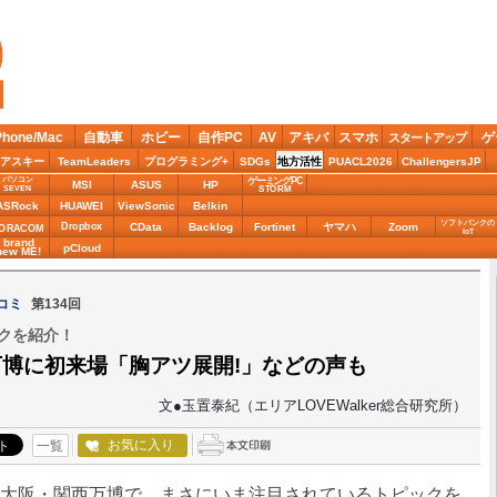
Phone/Mac
自動車
ホビー
自作PC
AV
アキバ
スマホ
ゲ
スタートアップ
アスキー
TeamLeaders
プログラミング+
SDGs
地方活性
PUACL2026
ChallengersJP
パソコン
ゲーミングPC
MSI
ASUS
HP
STORM
SEVEN
ASRock
HUAWEI
ViewSonic
Belkin
ソフトバンクの
Dropbox
CData
Backlog
Fortinet
ヤマハ
Zoom
ORACOM
IoT
brand
pCloud
new ME!
コミ
第134回
クを紹介！
博に初来場「胸アツ展開!」などの声も
文●玉置泰紀（エリアLOVEWalker総合研究所）
お気に入り
一覧
大阪・関西万博で、まさにいま注目されているトピックを