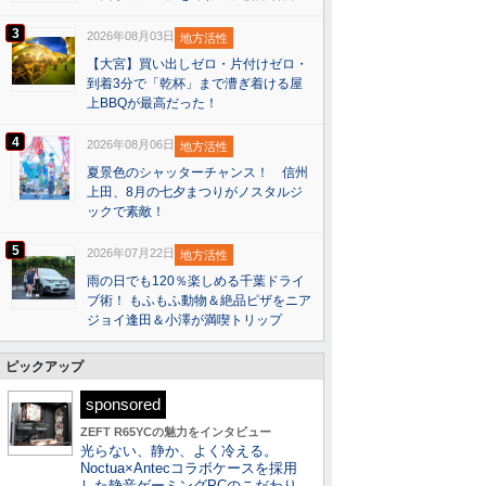
3
2026年08月03日
地方活性
【大宮】買い出しゼロ・片付けゼロ・
到着3分で「乾杯」まで漕ぎ着ける屋
上BBQが最高だった！
4
2026年08月06日
地方活性
夏景色のシャッターチャンス！ 信州
上田、8月の七夕まつりがノスタルジ
ックで素敵！
5
2026年07月22日
地方活性
雨の日でも120％楽しめる千葉ドライ
ブ術！ もふもふ動物＆絶品ピザをニア
ジョイ逢田＆小澤が満喫トリップ
ピックアップ
sponsored
ZEFT R65YCの魅力をインタビュー
光らない、静か、よく冷える。
Noctua×Antecコラボケースを採用
した静音ゲーミングPCのこだわり