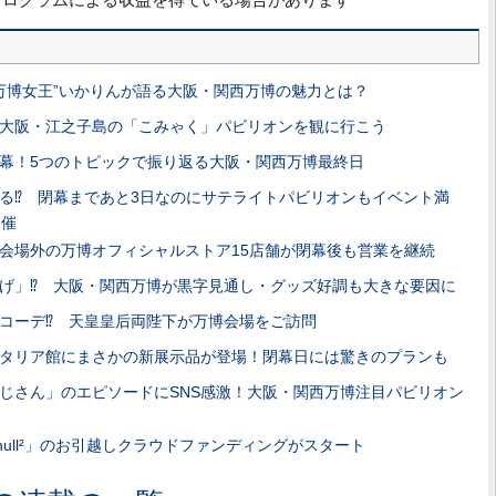
“万博女王”いかりんが語る大阪・関西万博の魅力とは？
大阪・江之子島の「こみゃく」パビリオンを観に行こう
幕！5つのトピックで振り返る大阪・関西万博最終日
る⁉ 閉幕まであと3日なのにサテライトパビリオンもイベント満
開催
会場外の万博オフィシャルストア15店舗が閉幕後も営業を継続
げ」⁉ 大阪・関西万博が黒字見通し・グッズ好調も大きな要因に
コーデ⁉ 天皇皇后両陛下が万博会場をご訪問
タリア館にまさかの新展示品が登場！閉幕日には驚きのプランも
じさん」のエピソードにSNS感激！大阪・関西万博注目パビリオン
null²」のお引越しクラウドファンディングがスタート