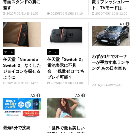
背面スタンドの裏に
変リフレッシュレー
差す
ト、TVモードは非
対応に
2025年05月14日 11:55
2025年05月15日 14:10
2025年05月19日 12:05
AD
ゲーム
ゲーム
わずか1年でオーナ
任天堂「Nintendo
任天堂「Switch 2」
ーが手放す車ランキ
Switch 2」なくした
電池表示に不具
ング あの日本車も
ジョイコンを探せる
合 “残量ゼロ”でも
ように
プレイ可能？
2025年05月19日 14:15
2025年06月13日 14:00
PR Skyrocket株式会社
AD
AD
最短5分で接続
「世界で最も美しい