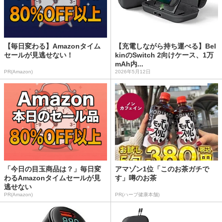
【毎日変わる】Amazonタイム
【充電しながら持ち運べる】Bel
セールが見逃せない！
kinのSwitch 2向けケース、1万
mAh内...
PR(Amazon)
2026年5月12日
「今日の目玉商品は？」毎日変
アマゾン1位「このお茶ガチで
わるAmazonタイムセールが見
す」噂のお茶
逃せない
PR(Amazon)
PR(ハーブ健康本舗)