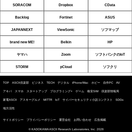
SORACOM
Dropbox
CData
Backlog
Fortinet
ASUS
JAPANNEXT
ViewSonic
ソフマップ
brand new ME!
Belkin
HP
ヤマハ
Zoom
ソフトバンクのIoT
STORM
pCloud
ソフクリ
TOP
ASCII倶楽部
ビジネス
TECH
デジタル
iPhone/Mac
ホビー
自作PC
AV
アキバ
スマホ
スタートアップ
プログラミング+
ゲーム
格安SIM
倶楽部情報局
家電ASCII
アスキーグルメ
MITTR
IoT
サイバーセキュリティ小説コンテスト
SDGs
地方活性
サイトポリシー
プライバシーポリシー
運営会社
お問い合わせ
広告掲載
© KADOKAWA ASCII Research Laboratories, Inc. 2026