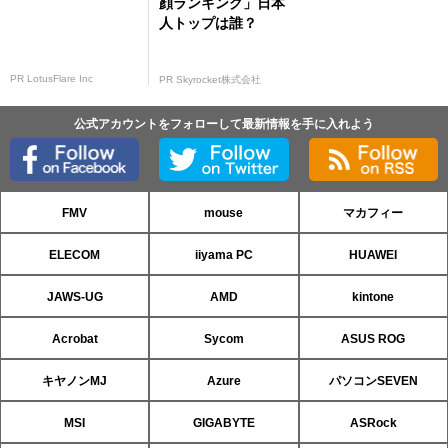
顔ランキング」日本
人トップは誰？
PR LotusFlare Inc
PR Skyrocket株式会社
公式アカウントをフォローして最新情報を手に入れよう
FMV
mouse
マカフィー
ELECOM
iiyama PC
HUAWEI
JAWS-UG
AMD
kintone
Acrobat
Sycom
ASUS ROG
キヤノンMJ
Azure
パソコンSEVEN
MSI
GIGABYTE
ASRock