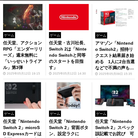
ゲーム
ゲーム
ゲーム
任天堂、アクション
任天堂・古川社長、
アマゾン「Nintend
RPG「エンダーリリ
Switch 2は「Ninte
o Switch2」招待リ
ーズ」週末無料に
ndo Switchと同等
クエスト結果届き始
「いっせいトライア
のスタートを目指
める 1人に2台当選
ル」第3弾
す」
などで不満の声も
そして中村悠一さん
2025年05月12日 19:15
2025年05月12日 14:30
2025年05月09日 15:35
は…
ゲーム
ゲーム
ゲーム
任天堂「Nintendo
任天堂「Nintendo
任天堂「Nintendo
Switch 2」microS
Switch 2」背面ボタ
Switch 2」スペック
D Expressカードは
ン、設定ラクに
誤記載でお詫び 可