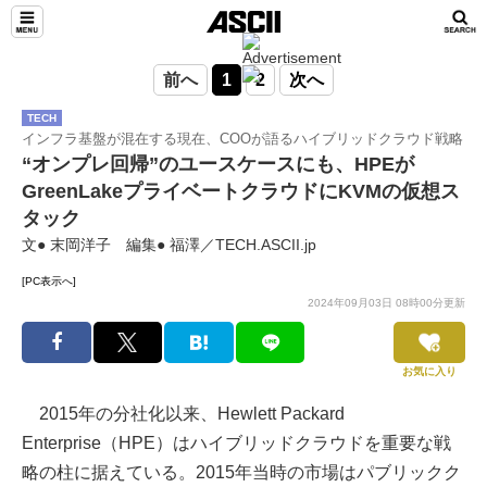
前へ
1
2
次へ
TECH
インフラ基盤が混在する現在、COOが語るハイブリッドクラウド戦略
“オンプレ回帰”のユースケースにも、HPEが
GreenLakeプライベートクラウドにKVMの仮想ス
タック
文● 末岡洋子 編集● 福澤／TECH.ASCII.jp
[PC表示へ]
2024年09月03日 08時00分更新
お気に入り
2015年の分社化以来、Hewlett Packard
Enterprise（HPE）はハイブリッドクラウドを重要な戦
略の柱に据えている。2015年当時の市場はパブリックク