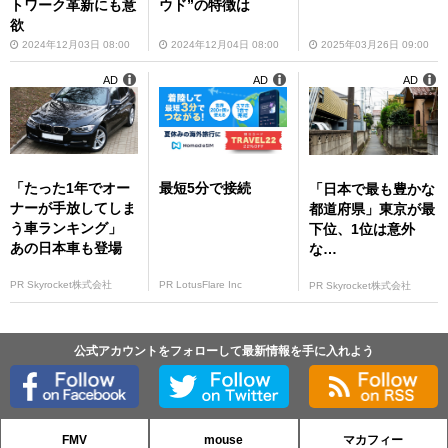
トワーク革新にも意
ウド”の特徴は
欲
2024年12月03日 08:00
2024年12月04日 08:00
2025年03月26日 09:00
AD
AD
AD
「たった1年でオー
最短5分で接続
「日本で最も豊かな
ナーが手放してしま
都道府県」東京が最
う車ランキング」
下位、1位は意外
あの日本車も登場
な…
PR Skyrocket株式会社
PR LotusFlare Inc
PR Skyrocket株式会社
公式アカウントをフォローして最新情報を手に入れよう
FMV
mouse
マカフィー