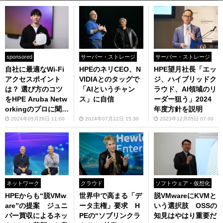
sponsored
サーバー・ストレージ
サーバー・ストレージ
自社に最適なWi-Fi
HPEのネリCEO、N
HPE望月社長「エッ
アクセスポイント
VIDIAとのタッグで
ジ、ハイブリッドク
は？ 選び方のコツ
「AIというチャン
ラウド、AI領域のリ
をHPE Aruba Netw
ス」に自信
ーダー狙う」2024
orkingのプロに聞い
年度方針を説明
た
2024年05月28日 11:00
2024年07月22日 15:30
2023年12月05日 07:00
ネットワーク
クラウド
ソフトウェア・仮想化
HPEからも“脱VMw
世界中で高まる「デ
脱VMwareにKVMと
are”の提案 ジュニ
ータ主権」要求 H
いう選択肢 OSSの
パー買収によるネッ
PEの“ソブリンクラ
知見はやはり重要だ