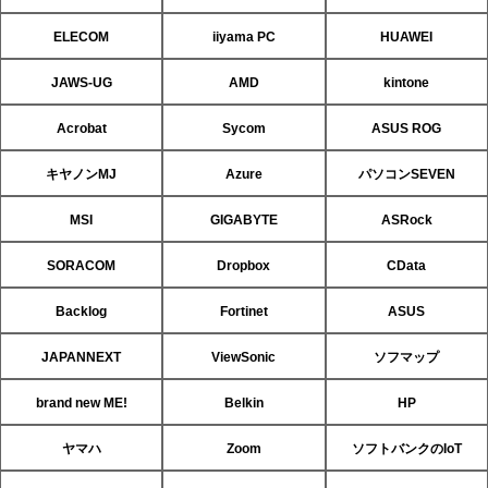
ELECOM
iiyama PC
HUAWEI
JAWS-UG
AMD
kintone
Acrobat
Sycom
ASUS ROG
キヤノンMJ
Azure
パソコンSEVEN
MSI
GIGABYTE
ASRock
SORACOM
Dropbox
CData
Backlog
Fortinet
ASUS
JAPANNEXT
ViewSonic
ソフマップ
brand new ME!
Belkin
HP
ヤマハ
Zoom
ソフトバンクのIoT