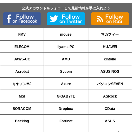
公式アカウントをフォローして最新情報を手に入れよう
FMV
mouse
マカフィー
ELECOM
iiyama PC
HUAWEI
JAWS-UG
AMD
kintone
Acrobat
Sycom
ASUS ROG
キヤノンMJ
Azure
パソコンSEVEN
MSI
GIGABYTE
ASRock
SORACOM
Dropbox
CData
Backlog
Fortinet
ASUS