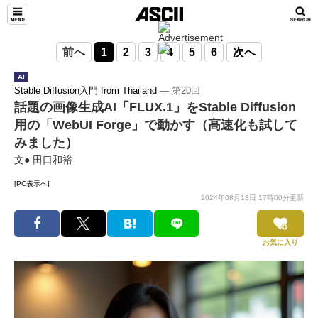
前へ
1
2
3
4
5
6
次へ
AI
Stable Diffusion入門 from Thailand
― 第20回
話題の画像生成AI「FLUX.1」をStable Diffusion
用の「WebUI Forge」で動かす（高速化も試して
みました）
文● 田口和裕
[PC表示へ]
2024年08月18日 17時00分更新
お気に入り