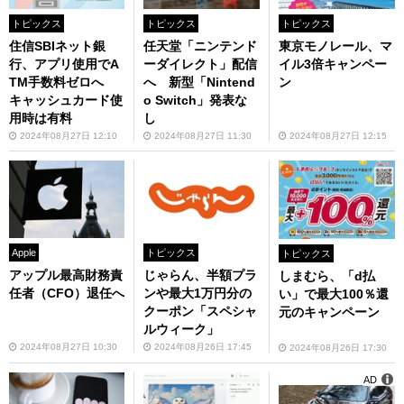
トピックス
トピックス
トピックス
住信SBIネット銀
任天堂「ニンテンド
東京モノレール、マ
行、アプリ使用でA
ーダイレクト」配信
イル3倍キャンペー
TM手数料ゼロへ
へ 新型「Nintend
ン
キャッシュカード使
o Switch」発表な
用時は有料
し
2024年08月27日 12:10
2024年08月27日 11:30
2024年08月27日 12:15
Apple
トピックス
トピックス
アップル最高財務責
じゃらん、半額プラ
しまむら、「d払
任者（CFO）退任へ
ンや最大1万円分の
い」で最大100％還
クーポン「スペシャ
元のキャンペーン
ルウィーク」
2024年08月27日 10:30
2024年08月26日 17:45
2024年08月26日 17:30
AD