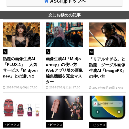
ASCII.jpトップへ
次にお勧めの記事
AI
AI
AI
話題の画像生成AI
画像生成AI「Midjo
「リアルすぎる」と
「FLUX.1」 人気
urney」の使い方
話題 グーグル画像
サービス「Midjour
Webアプリ版の画像
生成AI「ImageFX」
ney」との違いは
編集機能を完全マス
の使い方
ター
2024年09月09日 07:00
2024年09月11日 17:00
2024年08月30日 17:45
トピックス
トピックス
トピックス