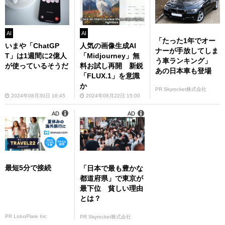
AI
AI
「たった1年でオー
いまや「ChatGP
人気の画像生成AI
ナーが手放してしま
T」は1週間に2億人
「Midjourney」無
う車ランキング」
が使っているそうだ
料お試し再開 新鋭
あの日本車も登場
「FLUX.1」を意識
か
PR Skyrocket株式会社
2024年08月30日 16:45
2024年08月22日 15:00
AD
AD
最短5分で接続
「日本で最も豊かな
都道府県」で東京が
最下位 貧しい理由
とは？
PR LotusFlare Inc
PR Skyrocket株式会社