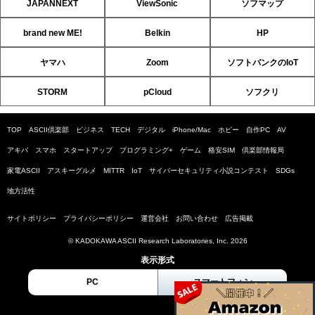
JAPANNEXT
ViewSonic
ソフマップ
brand new ME!
Belkin
HP
ヤマハ
Zoom
ソフトバンクのIoT
STORM
pCloud
ソフクリ
TOP
ASCII倶楽部
ビジネス
TECH
デジタル
iPhone/Mac
ホビー
自作PC
AV
アキバ
スマホ
スタートアップ
プログラミング+
ゲーム
格安SIM
倶楽部情報局
家電ASCII
アスキーグルメ
MITTR
IoT
サイバーセキュリティ小説コンテスト
SDGs
地方活性
サイトポリシー
プライバシーポリシー
運営会社
お問い合わせ
広告掲載
© KADOKAWA ASCII Research Laboratories, Inc. 2026
表示形式
PC
スマートフォン