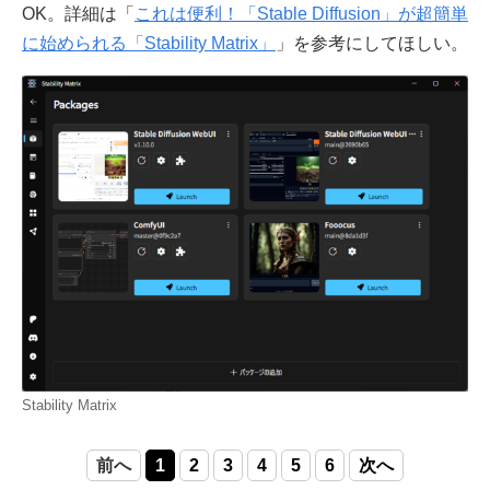
OK。詳細は「
これは便利！「Stable Diffusion」が超簡単
に始められる「Stability Matrix」
」を参考にしてほしい。
Stability Matrix
前へ
1
2
3
4
5
6
次へ