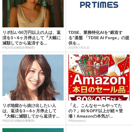
リボ払い50万円以上の人は、返
TDSE、業務特化AIを“鍛造す
済を3～6ヶ月停止して『大幅に
る”基盤 「TDSE AI Forge」の提
減額してから返済する...
供を...
PR(渋谷法務総合事務所)
2026年7月31日
リボ地獄から抜け出したい人
「え、こんなセールやってた
は、返済を3～6ヶ月停止して
の？」80％OFF以上が続々登
『大幅に減額してから返済す...
場！Amazonの本気が...
PR(渋谷法務総合事務所)
PR(Amazon)