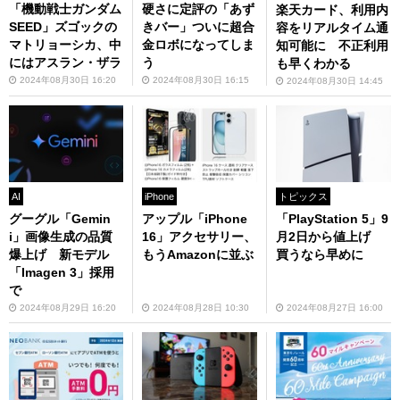
「機動戦士ガンダム
硬さに定評の「あず
楽天カード、利用内
SEED」ズゴックの
きバー」ついに超合
容をリアルタイム通
マトリョーシカ、中
金ロボになってしま
知可能に 不正利用
にはアスラン・ザラ
う
も早くわかる
2024年08月30日 16:20
2024年08月30日 16:15
2024年08月30日 14:45
AI
iPhone
トピックス
グーグル「Gemin
アップル「iPhone
「PlayStation 5」9
i」画像生成の品質
16」アクセサリー、
月2日から値上げ
爆上げ 新モデル
もうAmazonに並ぶ
買うなら早めに
「Imagen 3」採用
で
2024年08月29日 16:20
2024年08月28日 10:30
2024年08月27日 16:00