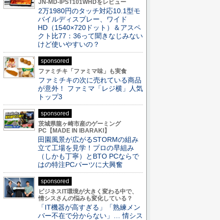
JN-MD-IPST101WHDをレビュー
2万1980円のタッチ対応10.1型モ
バイルディスプレー、ワイド
HD（1540×720ドット）＆アスペ
クト比77：36って聞きなじみない
けど使いやすいの？
sponsored
ファミチキ「ファミマ味」も実食
ファミチキの次に売れている商品
が意外！ ファミマ「レジ横」人気
トップ3
sponsored
茨城県龍ヶ崎市産のゲーミング
PC【MADE IN IBARAKI】
田園風景が広がるSTORMの組み
立て工場を見学！プロの早組み
（しかも丁寧）とBTO PCならで
はの特注PCパーツに大興奮
sponsored
ビジネスIT環境が大きく変わる中で、
情シスさんの悩みも変化している？
「IT機器が高すぎる」「熟練メン
バー不在で分からない」… 情シス