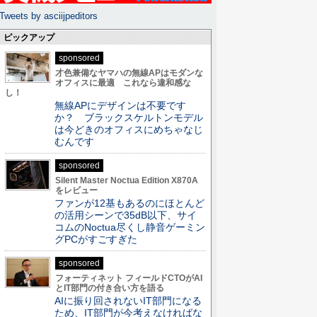
Tweets by asciijpeditors
ピックアップ
sponsored
才色兼備なヤマハの無線APはモダンな
オフィスに最適 これなら違和感な
し！
無線APにデザインは不要です
か？ ブラックスケルトンモデル
は今どきのオフィスにめちゃなじ
むんです
sponsored
Silent Master Noctua Edition X870A
をレビュー
ファンが12基もあるのにほとんど
の活用シーンで35dB以下、サイ
コムのNoctua尽くし静音ゲーミン
グPCがすごすぎた
sponsored
フォーティネット フィールドCTOがAI
とIT部門の付き合い方を語る
AIに振り回されないIT部門になる
ため、IT部門が今考えなければな