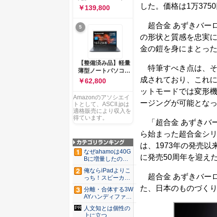
ー 83K9003JJP ノー
ソコン Vivobook 15
した。価格は1万375
￥139,800
トPC
M1502NAQ 15.6イ
ンチ AMD Ryzen 7
超合金 あずきバーロ
5
170 メモリ16GB
SSD 512GB
の形状と質感を忠実
Microsoft 365
金の鎧を身にまとっ
Personal (24か月版)
搭載 Windows 11 重
【整備済み品】軽量
量1.7kg Wi-Fi 6E ク
特筆すべき点は、その
薄型ノートパソコン
ワイエットブルー
dynabook G83 ■
成されており、これ
￥62,800
M1502NAQ-
13.3型
R7165BUWS
ットモードでは変形
FHD(1920x1080) -
Amazonのアソシエイ
高性能第11世代Core
ージングが可能とな
トとして、ASCII.jpは
i5-1135G7 - メモリ
適格販売により収入を
16GB - SSD 256GB
得ています。
「超合金 あずきバー
- Webカメラ -
WiFi&Bluetooth -
ら始まった超合金シ
USB Type-C - MS
は、1973年の発売
Office 2021 - Win11
なぜahamoは40G
搭載
に発売50周年を迎え
Bに増量したの
か ...
俺ならiPadよりこ
超合金 あずきバー
っち！スピーカー
9個...
た、日本のものづく
分離・合体する3W
AYハンディファ
ン。置...
人文知とは個性の
上に立つ