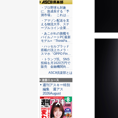
ASCII倶楽部
・プロ野球も対象
に、急成長する「予
測市場」 これは…
・アマゾン配送を支
える物流大手、ステ
ーブルコイン企業…
・あこがれの旗艦モ
バイルノートPC最新
モデル=「ThinkPa…
・ハッセルブラッド
搭載の頂上カメラ・
スマホ「OPPO Fin…
・トランプ氏、SNS
投稿を月1620万円で
販売 金融機関向…
ASCII倶楽部とは
注目ニュース
週刊アスキー特別
編集 週アス
2026August