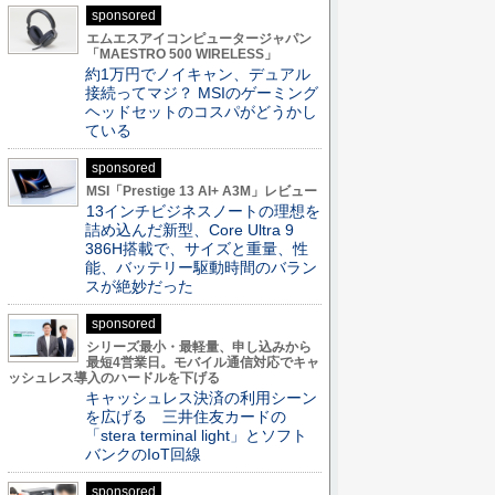
sponsored
エムエスアイコンピュータージャパン
「MAESTRO 500 WIRELESS」
約1万円でノイキャン、デュアル
接続ってマジ？ MSIのゲーミング
ヘッドセットのコスパがどうかし
ている
sponsored
MSI「Prestige 13 AI+ A3M」レビュー
13インチビジネスノートの理想を
詰め込んだ新型、Core Ultra 9
386H搭載で、サイズと重量、性
能、バッテリー駆動時間のバラン
スが絶妙だった
sponsored
シリーズ最小・最軽量、申し込みから
最短4営業日。モバイル通信対応でキャ
ッシュレス導入のハードルを下げる
キャッシュレス決済の利用シーン
を広げる 三井住友カードの
「stera terminal light」とソフト
バンクのIoT回線
sponsored