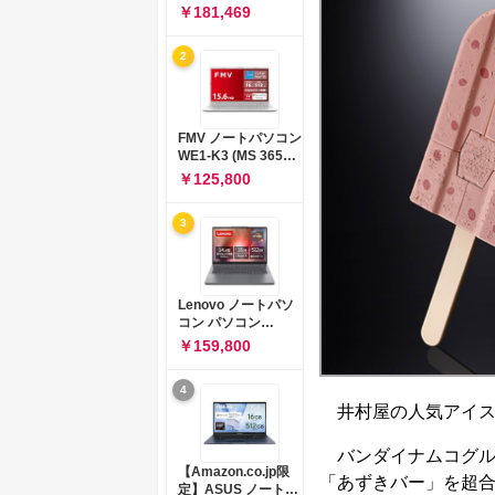
コン 15-fd 15.6イン
￥181,469
チ インテル Core 5
120U メモリ16GB
2
SSD512GB
Windows 11
Microsoft Office
2024搭載 WPS
Office搭載 カメラシ
FMV ノートパソコン
ャッター 指紋認証 薄
WE1-K3 (MS 365
型 Copilotキー搭載
Personal/Copilotキ
￥125,800
ナチュラルシルバー
ー搭載/Win 11/15.6
(BJ0M5PA-AAAI)
型/Core
3
i5/16GB/SSD
512GB/ホワイト)
FMVWK3E15W_AZ
Lenovo ノートパソ
コン パソコン
IdeaPad Slim 3 14.0
￥159,800
インチ AMD
Ryzen™ 5 8640HS
4
メモリ16GB
井村屋の人気アイス
SSD512GB
Microsoft 365 試用
版 Windows11 バッ
バンダイナムコグルー
テリー駆動12.6時間
【Amazon.co.jp限
「あずきバー」を超合
重量1.39kg ルナグレ
定】ASUS ノートパ