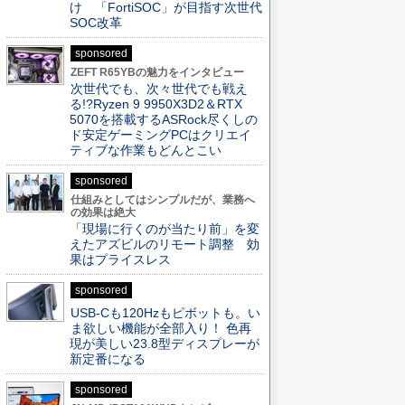
け 「FortiSOC」が目指す次世代
SOC改革
sponsored
ZEFT R65YBの魅力をインタビュー
次世代でも、次々世代でも戦え
る!?Ryzen 9 9950X3D2＆RTX
5070を搭載するASRock尽くしの
ド安定ゲーミングPCはクリエイ
ティブな作業もどんとこい
sponsored
仕組みとしてはシンプルだが、業務へ
の効果は絶大
「現場に行くのが当たり前」を変
えたアズビルのリモート調整 効
果はプライスレス
sponsored
USB-Cも120Hzもピボットも。い
ま欲しい機能が全部入り！ 色再
現が美しい23.8型ディスプレーが
新定番になる
sponsored