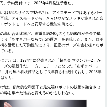
0円。予約受付中で、2025年4月発送予定だ。
ボは約1/1サイズで製作され、アイスモードではあずきバー
に再現。アイスモードから、きらびやかなメッキが施された合
たロボットモードへと変形する機能を備える。
高い合金比率だ。総重量約240gのうち約95%が合金で構
により「あずきバーならではの硬さ」を表現した。また、ロボ
機構を活用した可動性能により、正座のポーズを含む様々なポ
っている。
ロボ」は、1974年に発売された「超合金 マジンガーZ」か
リーズの最新作だ。一方、モチーフとなった「あずきバー」
以来、井村屋の看板商品として長年愛され続けており、2023年
たばかり。
ロボは、伝統的な和菓子と最先端ロボットの技術を融合させ
りの粋を集めた逸品と言えるのかもしれない。