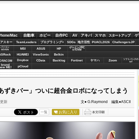
Phone/Mac
自動車
ホビー
自作PC
AV
アキバ
スマホ
ゲ
スタートアップ
アスキー
TeamLeaders
プログラミング+
SDGs
地方活性
PUACL2026
ChallengersJP
パソコン
ゲーミングPC
MSI
ASUS
HP
STORM
SEVEN
ASRock
HUAWEI
ViewSonic
Belkin
ソフトバンクの
Dropbox
CData
Backlog
Fortinet
ヤマハ
Zoom
ORACOM
IoT
brand
pCloud
new ME!
あずきバー」ついに超合金ロボになってしまう
分更新
文● G.Raymond 編集●ASCII
お気に入り
一覧