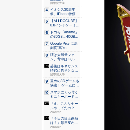
國學院大學
イオシス30周年
祭、iPhone特価品
を...
【ALLDOCUBE】
8.8インチゲーミ...
ドコモ「ahamo」
の30GB→40GB...
Google Pixelに深
刻度"高"の...
腰は大風量ファ
ン、背中はペルチ
ェ冷却。ダ...
芸術はルネサンス
時代に哲学となっ
た？
國學院大學
重めの3Dゲームも
快適！ ゲームに強
いH...
スマホにくっ付く
ミニキーボード！
触ってわ...
「え、こんなセー
ルやってたの？」
80％O...
Amazon
「今日の目玉商品
は？」毎日変わる
Amaz...
Amazon