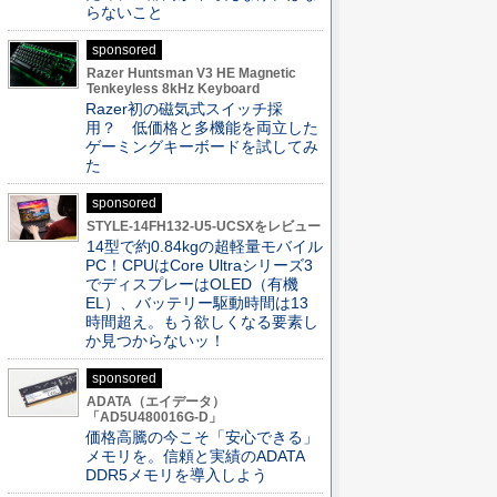
らないこと
sponsored
Razer Huntsman V3 HE Magnetic
Tenkeyless 8kHz Keyboard
Razer初の磁気式スイッチ採
用？ 低価格と多機能を両立した
ゲーミングキーボードを試してみ
た
sponsored
STYLE-14FH132-U5-UCSXをレビュー
14型で約0.84kgの超軽量モバイル
PC！CPUはCore Ultraシリーズ3
でディスプレーはOLED（有機
EL）、バッテリー駆動時間は13
時間超え。もう欲しくなる要素し
か見つからないッ！
sponsored
ADATA（エイデータ）
「AD5U480016G-D」
価格高騰の今こそ「安心できる」
メモリを。信頼と実績のADATA
DDR5メモリを導入しよう