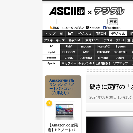
ASCII.jp
デジタル
トップ
AI
IoT
ビジネス
TECH
デジタル
i
アスキーキッズ
格安SIM
家電ASCII
アスキーグルメ
週刊
FMV
mouse
iiyamaPC
Sycom
PC
ELECOM
AMD
ASUS ROG
Digital
GIGABYTE
JAWS
Acrobat
kintone
Azure
Business
S
JAPANNEXT
マカフィー
キヤノンMJ
ソフマップ
Special
Amazon売れ筋
ランキング「ノ
硬さに定評の「
ートパソコン」
（在庫あり）
2024年08月30日 16時15
1
【Amazon.co.jp限
定】HP ノートパソ