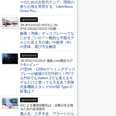
ーのための次世代チェア。理想の
座り心地を実現する「LiberNovo
Omni Pro」
sponsored
JN-IPS34UQ2-HSC6とJN-
IPSC34UQ2-HSC6で比較
曲面（湾曲）ディスプレーってな
にがすごいの？一般的な平面モデ
ルとの見え方の違いや曲率（R）
の意味、選び方を解説
sponsored
JN-IPS27G120U2 価格.com限定モデ
ルをレビュー
27型4K・120Hzゲーミングディス
プレーが破格の3万円切り！PCで
もPS5でもSwitch 2でも使えるモ
デルだけど買っても大丈夫？昇降
式多機能スタンドやUSB Typc-C
給電は？
sponsored
AIによる運用自動化は、企業が生き残
るための必須条件
属人化、人手不足、アラートだら