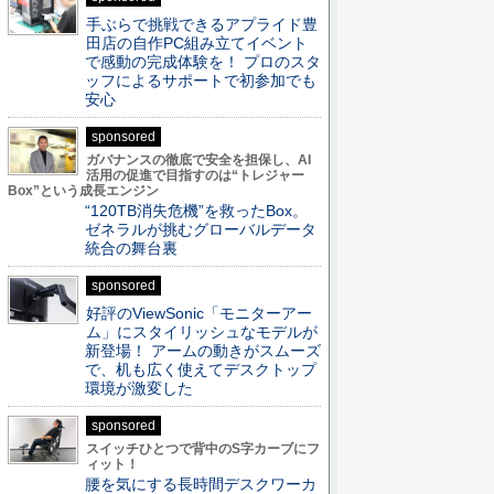
手ぶらで挑戦できるアプライド豊
田店の自作PC組み立てイベント
で感動の完成体験を！ プロのスタ
ッフによるサポートで初参加でも
安心
sponsored
ガバナンスの徹底で安全を担保し、AI
活用の促進で目指すのは“トレジャー
Box”という成長エンジン
“120TB消失危機”を救ったBox。
ゼネラルが挑むグローバルデータ
統合の舞台裏
sponsored
好評のViewSonic「モニターアー
ム」にスタイリッシュなモデルが
新登場！ アームの動きがスムーズ
で、机も広く使えてデスクトップ
環境が激変した
sponsored
スイッチひとつで背中のS字カーブにフ
ィット！
腰を気にする長時間デスクワーカ