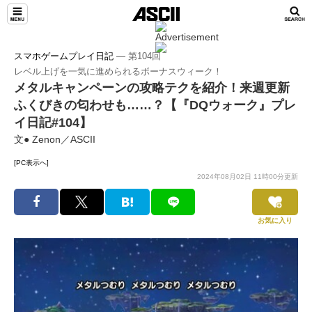
スマホゲームプレイ日記
― 第104回
レベル上げを一気に進められるボーナスウィーク！
メタルキャンペーンの攻略テクを紹介！来週更新
ふくびきの匂わせも……？【『DQウォーク』プレ
イ日記#104】
文● Zenon／ASCII
[PC表示へ]
2024年08月02日 11時00分更新
お気に入り