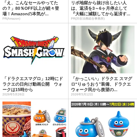
「え、こんなセールやってた
リボ地獄から抜け出したい人
の？」80％OFF以上が続々登
は、返済を3～6ヶ月停止して
場！Amazonの本気が...
『大幅に減額してから返済す...
PR(Amazon)
PR(渋谷法務総合事務所)
「ドラクエスマグロ」12時にド
「かっこいい」ドラクエ スマグ
ラクエの日向け動画公開 ウォ
ロ“りゅうおう”装備、ドラクエ
ークは15時から
ウォーク民から羨望の...
2026年5月26日
2026年5月12日