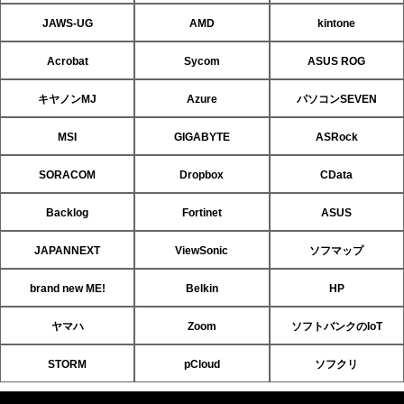
JAWS-UG
AMD
kintone
Acrobat
Sycom
ASUS ROG
キヤノンMJ
Azure
パソコンSEVEN
MSI
GIGABYTE
ASRock
SORACOM
Dropbox
CData
Backlog
Fortinet
ASUS
JAPANNEXT
ViewSonic
ソフマップ
brand new ME!
Belkin
HP
ヤマハ
Zoom
ソフトバンクのIoT
STORM
pCloud
ソフクリ