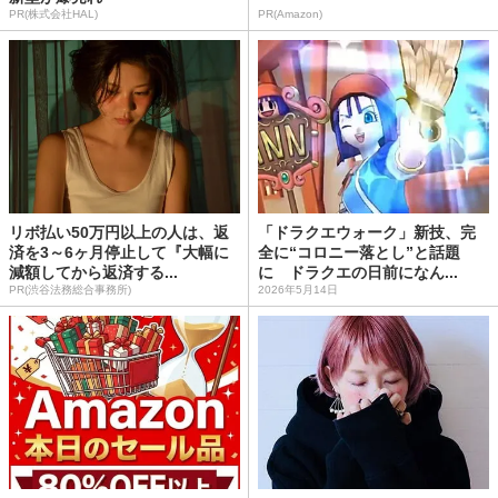
PR(株式会社HAL)
PR(Amazon)
リボ払い50万円以上の人は、返
「ドラクエウォーク」新技、完
済を3～6ヶ月停止して『大幅に
全に“コロニー落とし”と話題
減額してから返済する...
に ドラクエの日前になん...
PR(渋谷法務総合事務所)
2026年5月14日