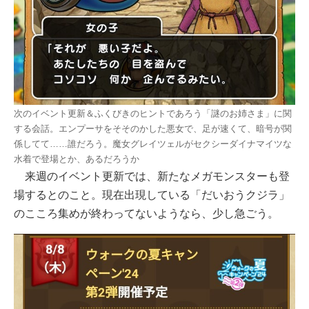
次のイベント更新＆ふくびきのヒントであろう「謎のお姉さま」に関
する会話。エンプーサをそそのかした悪女で、足が速くて、暗号が関
係してて……誰だろう。魔女グレイツェルがセクシーダイナマイツな
水着で登場とか、あるだろうか
来週のイベント更新では、新たなメガモンスターも登
場するとのこと。現在出現している「だいおうクジラ」
のこころ集めが終わってないようなら、少し急ごう。