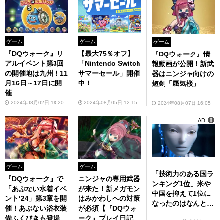
ゲーム
ゲーム
ゲーム
『DQウォーク』リ
【最大75％オフ】
『DQウォーク』情
アルイベント第3回
「Nintendo Switch
報動画が公開！新武
の開催地は九州！11
サマーセール」開催
器はニンジャ向けの
月16日～17日に開
中！
短剣「蜃気楼」
催
2024年08月02日 18:20
2024年08月05日 12:15
2024年08月07日 16:05
AD
ゲーム
ゲーム
「技術力のある国ラ
『DQウォーク』で
ニンジャの専用武器
ンキング1位」米や
「あぶない水着イベ
が来た！新メガモン
中国を抑えて1位に
ント‘24」第3章を開
はみかわしへの対策
なったのはなんと…
催！あぶない浴衣装
が必須【『DQウォ
備ふくびきも登場
ーク』プレイ日記#1