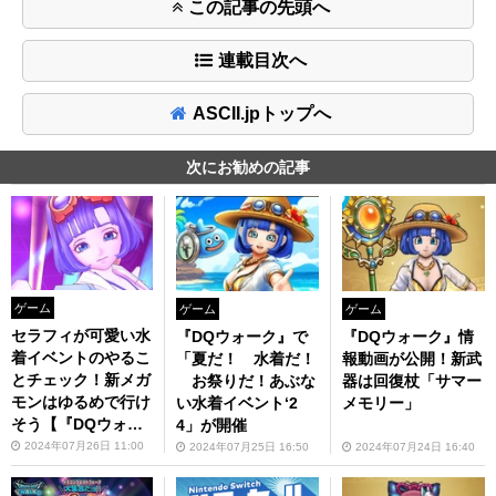
この記事の先頭へ
連載目次へ
ASCII.jpトップへ
次にお勧めの記事
ゲーム
ゲーム
ゲーム
セラフィが可愛い水
『DQウォーク』情
『DQウォーク』で
着イベントのやるこ
報動画が公開！新武
「夏だ！ 水着だ！
とチェック！新メガ
器は回復杖「サマー
お祭りだ！あぶな
モンはゆるめで行け
メモリー」
い水着イベント‘2
そう【『DQウォー
4」が開催
ク』プレイ日記#10
2024年07月26日 11:00
2024年07月24日 16:40
2024年07月25日 16:50
3】