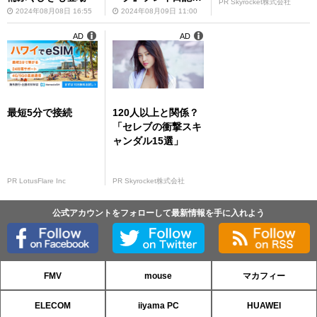
PR Skyrocket株式会社
05】
2024年08月08日 16:55
2024年08月09日 11:00
AD
AD
最短5分で接続
120人以上と関係？
「セレブの衝撃スキ
ャンダル15選」
PR LotusFlare Inc
PR Skyrocket株式会社
公式アカウントをフォローして最新情報を手に入れよう
FMV
mouse
マカフィー
ELECOM
iiyama PC
HUAWEI