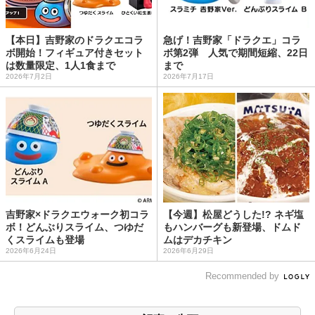
【本日】吉野家のドラクエコラ
急げ！吉野家「ドラクエ」コラ
ボ開始！フィギュア付きセット
ボ第2弾 人気で期間短縮、22日
は数量限定、1人1食まで
まで
2026年7月2日
2026年7月17日
吉野家×ドラクエウォーク初コラ
【今週】松屋どうした!? ネギ塩
ボ！どんぶりスライム、つゆだ
もハンバーグも新登場、ドムド
くスライムも登場
ムはデカチキン
2026年6月24日
2026年6月29日
Recommended by