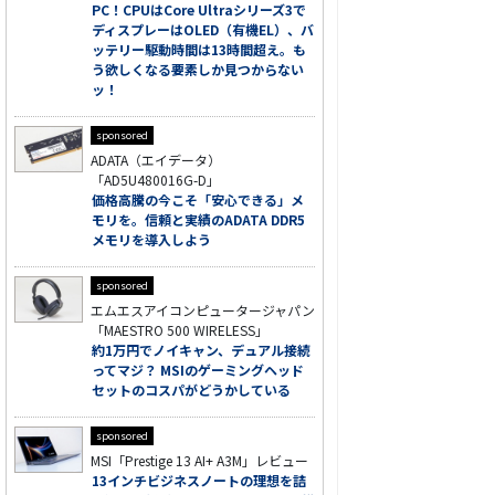
PC！CPUはCore Ultraシリーズ3で
ディスプレーはOLED（有機EL）、バ
ッテリー駆動時間は13時間超え。も
う欲しくなる要素しか見つからない
ッ！
sponsored
ADATA（エイデータ）
「AD5U480016G-D」
価格高騰の今こそ「安心できる」メ
モリを。信頼と実績のADATA DDR5
メモリを導入しよう
sponsored
エムエスアイコンピュータージャパン
「MAESTRO 500 WIRELESS」
約1万円でノイキャン、デュアル接続
ってマジ？ MSIのゲーミングヘッド
セットのコスパがどうかしている
sponsored
MSI「Prestige 13 AI+ A3M」レビュー
13インチビジネスノートの理想を詰