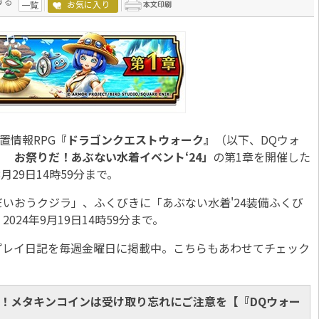
する
お気に入り
一覧
置情報RPG
『ドラゴンクエストウォーク』
（以下、DQウォ
 お祭りだ！あぶない水着イベント‘24」
の第1章を開催した
月29日14時59分まで。
おうクジラ」、ふくびきに「あぶない水着'24装備ふくび
24年9月19日14時59分まで。
作のプレイ日記を毎週金曜日に掲載中。こちらもあわせてチェック
！メタキンコインは受け取り忘れにご注意を【『DQウォー