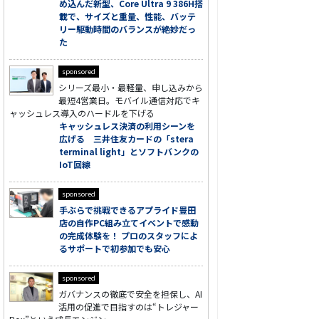
め込んだ新型、Core Ultra 9 386H搭
載で、サイズと重量、性能、バッテ
リー駆動時間のバランスが絶妙だっ
た
sponsored
シリーズ最小・最軽量、申し込みから
最短4営業日。モバイル通信対応でキ
ャッシュレス導入のハードルを下げる
キャッシュレス決済の利用シーンを
広げる 三井住友カードの「stera
terminal light」とソフトバンクの
IoT回線
sponsored
手ぶらで挑戦できるアプライド豊田
店の自作PC組み立てイベントで感動
の完成体験を！ プロのスタッフによ
るサポートで初参加でも安心
sponsored
ガバナンスの徹底で安全を担保し、AI
活用の促進で目指すのは“トレジャー