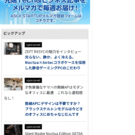
ピックアップ
sponsored
ZEFT R65YCの魅力をインタビュー
光らない、静か、よく冷える。
Noctua×Antecコラボケースを採用
した静音ゲーミングPCのこだわり
sponsored
才色兼備なヤマハの無線APはモダン
なオフィスに最適 これなら違和感
なし！
無線APにデザインは不要ですか？
ブラックスケルトンモデルは今どき
のオフィスにめちゃなじむんです
sponsored
Silent Master Noctua Edition X870A