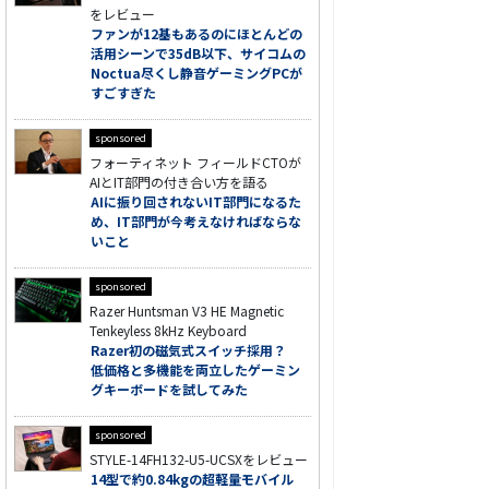
をレビュー
ファンが12基もあるのにほとんどの
活用シーンで35dB以下、サイコムの
Noctua尽くし静音ゲーミングPCが
すごすぎた
sponsored
フォーティネット フィールドCTOが
AIとIT部門の付き合い方を語る
AIに振り回されないIT部門になるた
め、IT部門が今考えなければならな
いこと
sponsored
Razer Huntsman V3 HE Magnetic
Tenkeyless 8kHz Keyboard
Razer初の磁気式スイッチ採用？
低価格と多機能を両立したゲーミン
グキーボードを試してみた
sponsored
STYLE-14FH132-U5-UCSXをレビュー
14型で約0.84kgの超軽量モバイル