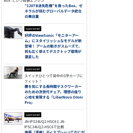
Box”という成長エンジン
“120TB消失危機”を救ったBox。ゼ
ネラルが挑むグローバルデータ統合
の舞台裏
sponsored
好評のViewSonic「モニターアー
ム」にスタイリッシュなモデルが新
登場！ アームの動きがスムーズで、
机も広く使えてデスクトップ環境が
激変した
sponsored
スイッチひとつで背中のS字カーブに
フィット！
腰を気にする長時間デスクワーカー
のための次世代チェア。理想の座り
心地を実現する「LiberNovo Omni
Pro」
sponsored
JN-IPS34UQ2-HSC6とJN-
IPSC34UQ2-HSC6で比較
曲面（湾曲）ディスプレーってなにが