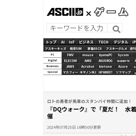
ASCII.jp
GAMES
トップ
AI
IoT
ビジネス
TECH
デジタル
i
アスキーキッズ
格安SIM
家電ASCII
アスキーグルメ
週刊
FMV
mouse
iiyamaPC
Sycom
PC
ELECOM
AMD
ASUS ROG
Digital
GIGABYTE
JAWS
Acrobat
kintone
Azure
Business
S
マカフィー
キヤノンMJ
JAPANNEXT
ソフマップ
Special
ロトの勇者が馬車のスタンバイ仲間に追加！
『DQウォーク』で「夏だ！ 水着
催
2024年07月25日 16時50分更新