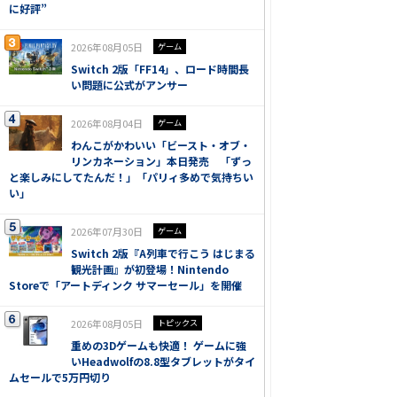
に好評”
2026年08月05日
ゲーム
Switch 2版「FF14」、ロード時間長
い問題に公式がアンサー
2026年08月04日
ゲーム
わんこがかわいい「ビースト・オブ・
リンカネーション」本日発売 「ずっ
と楽しみにしてたんだ！」「パリィ多めで気持ちい
い」
2026年07月30日
ゲーム
Switch 2版『A列車で行こう はじまる
観光計画』が初登場！Nintendo
Storeで「アートディンク サマーセール」を開催
2026年08月05日
トピックス
重めの3Dゲームも快適！ ゲームに強
いHeadwolfの8.8型タブレットがタイ
ムセールで5万円切り