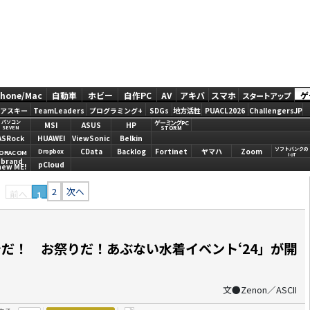
Phone/Mac
自動車
ホビー
自作PC
AV
アキバ
スマホ
ゲ
スタートアップ
アスキー
TeamLeaders
プログラミング+
SDGs
地方活性
PUACL2026
ChallengersJP
ゲーミングPC
パソコン
MSI
ASUS
HP
STORM
SEVEN
ASRock
HUAWEI
ViewSonic
Belkin
ソフトバンクの
CData
Backlog
Fortinet
ヤマハ
Zoom
Dropbox
ORACOM
IoT
brand
pCloud
new ME!
2
次へ
前へ
1
だ！ お祭りだ！あぶない水着イベント‘24」が開
文●Zenon／ASCII