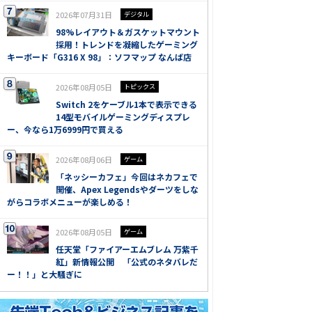
2026年07月31日
デジタル
98%レイアウト＆ガスケットマウント
採用！トレンドを凝縮したゲーミング
キーボード「G316 X 98」：ソフマップ なんば店
2026年08月05日
トピックス
Switch 2をケーブル1本で表示できる
14型モバイルゲーミングディスプレ
ー、今なら1万6999円で買える
2026年08月06日
ゲーム
「ネッシーカフェ」今回はネカフェで
開催、Apex Legendsやダーツをしな
がらコラボメニューが楽しめる！
2026年08月05日
ゲーム
任天堂「ファイアーエムブレム 万紫千
紅」新情報公開 「公式のネタバレだ
ー！！」と大騒ぎに