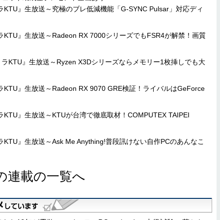
KTU』生放送～究極のブレ低減機能「G-SYNC Pulsar」対応ディ
TU』生放送～Radeon RX 7000シリーズでもFSR4が解禁！画質
ラKTU』生放送～Ryzen X3Dシリーズならメモリー1枚挿しでも大
U』生放送～Radeon RX 9070 GRE検証！ライバルはGeForce
TU』生放送～KTUが台湾で徹底取材！COMPUTEX TAIPEI
TU』生放送～Ask Me Anything!普段訊けない自作PCのあんなこ
の連載の一覧へ