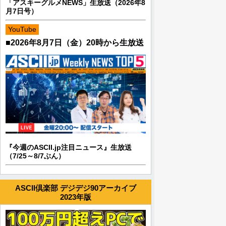
「アスキーグルメNEWS」生放送（2026年8
月7日号）
YouTube
■2026年8月7日（金）20時から生放送
『今週のASCII.jp注目ニュース』生放送
（7/25～8/7ぶん）
ASCII倶楽部 デジデジ90アーカイブ
2023年版