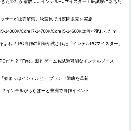
できた18年が霧散……インテルPCマイスター上級試験に落ちた
ロセッサーが販売解禁、秋葉原では夜間販売を実施
14900K/Core i7-14700K/Core i5-14600Kは何が変わった？
るよね？ PC自作の知識が試された「インテルPCマイスター」
グPCだと!?『Fate』新作ゲームも試遊可能なインテルブース
「始まりはインテルと」 ブランド戦略を革新
!? インテルがららぽーと豊洲で自作イベント