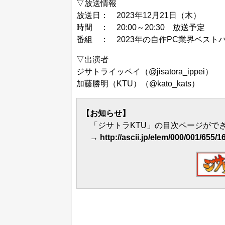
▽放送情報
放送日： 2023年12月21日（木）
時間 ： 20:00～20:30 放送予定
番組 ：
2023年の自作PC業界ベストバウ
▽出演者
ジサトライッペイ（
@jisatora_ippei
）
加藤勝明（KTU）（
@kato_kats
）
【お知らせ】
「ジサトラKTU」の目次ページができ
→
http://ascii.jp/elem/000/001/655/1