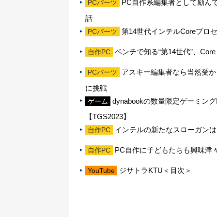
PC自作系編集者として励ん
PCパーツ
話
第14世代インテルCoreプ
PCパーツ
ベンチで知る“第14世代”、Core i9-
自作PC
アスキー編集者なら当然受か
PCパーツ
に挑戦
dynabookの数量限定ゲーミン
ゲーム
【TGS2023】
インテルの新たなスローガンは
自作PC
PC自作に子どもたちも興味津々
自作PC
ジサトラKTU＜目次＞
YouTube