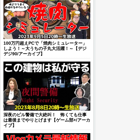
100万円超えPCで「焼肉シミュレーター」
しよう！～大うちの子丸大活躍！～【デジ
デジ90/アーカイブ】
深夜のビル警備で大絶叫！ 怖くても仕事
は最後までやりとげます【ゲーム部+/アーカ
イブ】