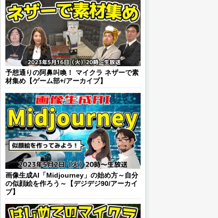
予想通りの阿鼻叫喚！ マイクラ ネザーで素
材集め【ゲーム部+/アーカイブ】
画像生成AI「Midjourney」の始め方～自分
の似顔絵を作ろう～【デジデジ90/アーカイ
ブ】