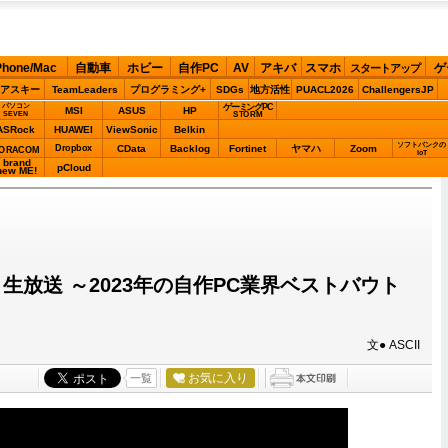
Phone/Mac
自動車
ホビー
自作PC
AV
アキバ
スマホ
ゲ
スタートアップ
アスキー
TeamLeaders
プログラミング+
SDGs
地方活性
PUACL2026
ChallengersJP
パソコン
ゲーミングPC
MSI
ASUS
HP
STORM
SEVEN
ASRock
HUAWEI
ViewSonic
Belkin
ソフトバンクの
Dropbox
CData
Backlog
Fortinet
ヤマハ
Zoom
ORACOM
IoT
brand
pCloud
new ME!
生放送 ～2023年の自作PC業界ベストバウト
文● ASCII
お気に入り
一覧