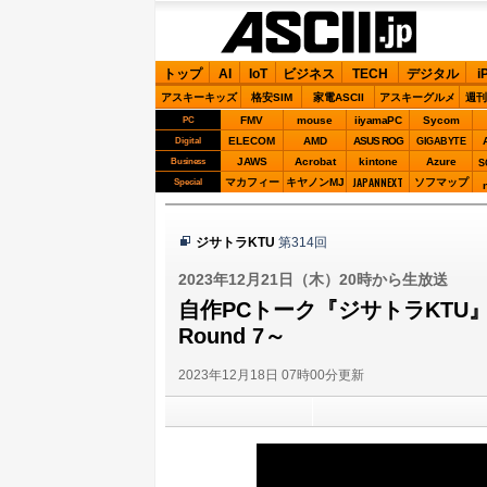
ASCII.jp
トップ
AI
IoT
ビジネス
TECH
デジタル
i
アスキーキッズ
格安SIM
家電ASCII
アスキーグルメ
週刊
FMV
mouse
iiyamaPC
Sycom
PC
ELECOM
AMD
ASUS ROG
Digital
GIGABYTE
JAWS
Acrobat
kintone
Azure
Business
S
JAPANNEXT
マカフィー
キヤノンMJ
ソフマップ
Special
ジサトラKTU
第314回
2023年12月21日（木）20時から生放送
自作PCトーク『ジサトラKTU』
Round 7～
2023年12月18日 07時00分更新