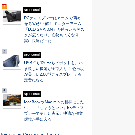
3
sponsored
PCディスプレーはアームで”浮か
せる”のが正解！ モニターアーム
「LCD-SMA-004」を使ったらデス
クが広くなり、姿勢もよくなり、
実に快適だった
4
sponsored
USB-Cも120Hzもピボットも。い
ま欲しい機能が全部入り！ 色再現
が美しい23.8型ディスプレーが新
定番になる
5
sponsored
MacBookやMac miniの相棒にした
い！ 「ちょうどいい」5Kディス
プレーで美しい表示と快適な作業
環境が手に入る
Tweets by ViewSonicJapan