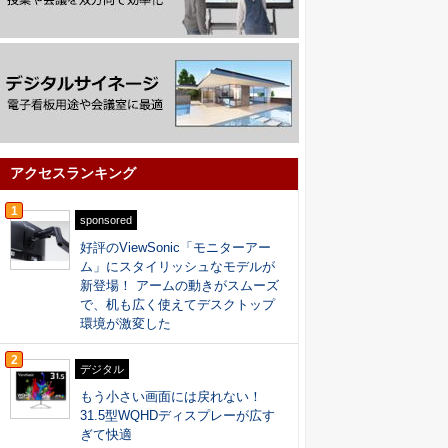
アクセスランキング
1
sponsored
好評のViewSonic「モニターアー
ム」にスタイリッシュなモデルが
新登場！ アームの動きがスムーズ
で、机も広く使えてデスクトップ
環境が激変した
2
デジタル
もう小さい画面には戻れない！
31.5型WQHDディスプレーが広す
ぎて快適