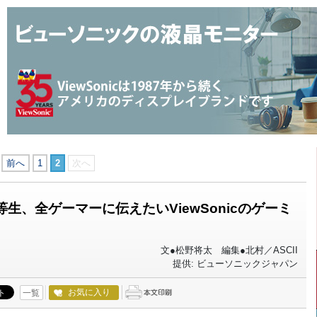
前へ
1
2
次へ
等生、全ゲーマーに伝えたいViewSonicのゲーミ
文●松野将太 編集●北村／ASCII
提供: ビューソニックジャパン
お気に入り
一覧