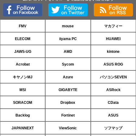
FMV
mouse
マカフィー
ELECOM
iiyama PC
HUAWEI
JAWS-UG
AMD
kintone
Acrobat
Sycom
ASUS ROG
キヤノンMJ
Azure
パソコンSEVEN
MSI
GIGABYTE
ASRock
SORACOM
Dropbox
CData
Backlog
Fortinet
ASUS
JAPANNEXT
ViewSonic
ソフマップ