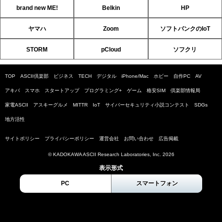
brand new ME!
Belkin
HP
ヤマハ
Zoom
ソフトバンクのIoT
STORM
pCloud
ソフクリ
TOP
ASCII倶楽部
ビジネス
TECH
デジタル
iPhone/Mac
ホビー
自作PC
AV
アキバ
スマホ
スタートアップ
プログラミング+
ゲーム
格安SIM
倶楽部情報局
家電ASCII
アスキーグルメ
MITTR
IoT
サイバーセキュリティ小説コンテスト
SDGs
地方活性
サイトポリシー
プライバシーポリシー
運営会社
お問い合わせ
広告掲載
© KADOKAWA ASCII Research Laboratories, Inc. 2026
表示形式
PC
スマートフォン