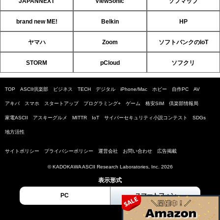
JAPANNEXT
ViewSonic
ソフマップ
brand new ME!
Belkin
HP
ヤマハ
Zoom
ソフトバンクのIoT
STORM
pCloud
ソフクリ
TOP
ASCII倶楽部
ビジネス
TECH
デジタル
iPhone/Mac
ホビー
自作PC
AV
アキバ
スマホ
スタートアップ
プログラミング+
ゲーム
格安SIM
倶楽部情報局
家電ASCII
アスキーグルメ
MITTR
IoT
サイバーセキュリティ小説コンテスト
SDGs
地方活性
サイトポリシー
プライバシーポリシー
運営会社
お問い合わせ
広告掲載
© KADOKAWA ASCII Research Laboratories, Inc. 2026
表示形式
PC
スマートフォン