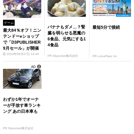
ゲーム
バナナもダメ…？腎
最短5分で接続
最大84％オフ！ニン
臓を弱らせる悪魔の
テンドーeショップ
6食品、元気にする1
で「D3PUBLISHER
4食品
9月セール」が開催
2023年09月07日 14:45
PR Skyrocket株式会社
PR LotusFlare Inc
AD
わずか1年でオーナ
ーが手放す車ランキ
ング あの日本車も
PR Skyrocket株式会社