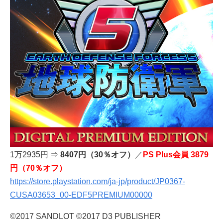
1万2935円 ⇒
8407円（30％オフ）
／
PS Plus会員 3879
円（70％オフ）
https://store.playstation.com/ja-jp/product/JP0367-
CUSA03653_00-EDF5PREMIUM00000
©2017 SANDLOT ©2017 D3 PUBLISHER