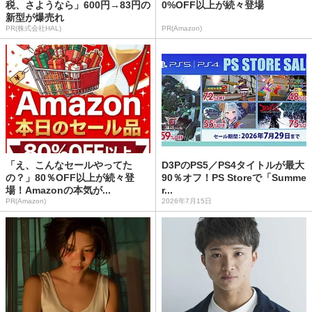
税、さようなら」600円→83円の
0%OFF以上が続々登場
新型が爆売れ
PR(株式会社HAL)
PR(Amazon)
「え、こんなセールやってた
D3PのPS5／PS4タイトルが最大
の？」80％OFF以上が続々登
90％オフ！PS Storeで「Summe
場！Amazonの本気が...
r...
PR(Amazon)
2026年7月15日