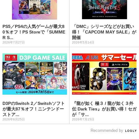
PS5／PS4の人気ゲームが最大8
「DMC」シリーズなどがお買い
0％オフ！PS Storeで「SUMME
得！「CAPCOM MAY SALE」が
R S...
開催
2026年7月27日
2026年5月14日
D3PのSwitch 2／Switchソフト
『龍が如く 極３ / 龍が如く３外
が最大87％オフ！ニンテンドー
伝 Dark Ties』がお買い得！セガ
ストア...
が「サ...
2026年6月25日
2026年7月15日
Recommended by