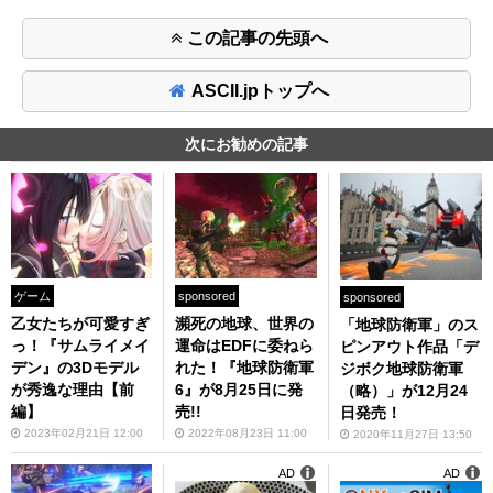
この記事の先頭へ
ASCII.jpトップへ
次にお勧めの記事
ゲーム
sponsored
sponsored
乙女たちが可愛すぎ
瀕死の地球、世界の
「地球防衛軍」のス
っ！『サムライメイ
運命はEDFに委ねら
ピンアウト作品「デ
デン』の3Dモデル
れた！『地球防衛軍
ジボク地球防衛軍
が秀逸な理由【前
6』が8月25日に発
（略）」が12月24
編】
売!!
日発売！
2023年02月21日 12:00
2022年08月23日 11:00
2020年11月27日 13:50
AD
AD