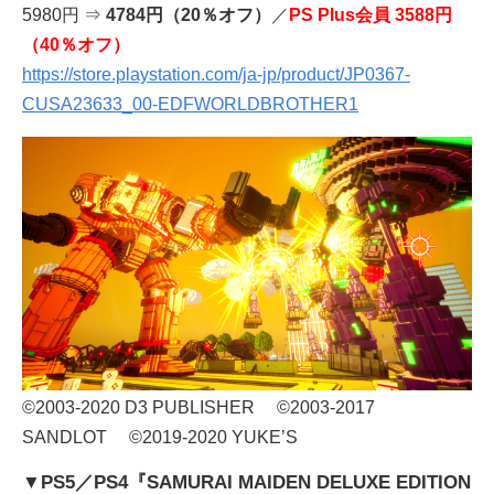
5980円 ⇒
4784円（20％オフ）
／
PS Plus会員 3588円
（40％オフ）
https://store.playstation.com/ja-jp/product/JP0367-
CUSA23633_00-EDFWORLDBROTHER1
©2003-2020 D3 PUBLISHER ©2003-2017
SANDLOT ©2019-2020 YUKE’S
▼PS5／PS4『SAMURAI MAIDEN DELUXE EDITION