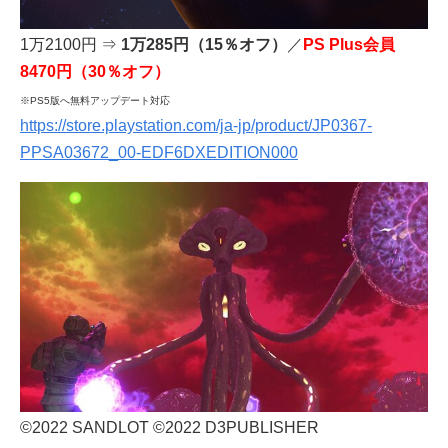
1万2100円 ⇒
1万285円（15％オフ）
／
PS Plus会員
8470円（30％オフ）
※PS5版へ無料アップデート対応
https://store.playstation.com/ja-jp/product/JP0367-
PPSA03672_00-EDF6DXEDITION000
©2022 SANDLOT ©2022 D3PUBLISHER