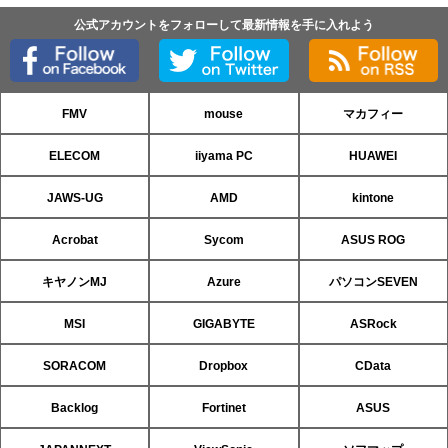
公式アカウントをフォローして最新情報を手に入れよう
FMV
mouse
マカフィー
ELECOM
iiyama PC
HUAWEI
JAWS-UG
AMD
kintone
Acrobat
Sycom
ASUS ROG
キヤノンMJ
Azure
パソコンSEVEN
MSI
GIGABYTE
ASRock
SORACOM
Dropbox
CData
Backlog
Fortinet
ASUS