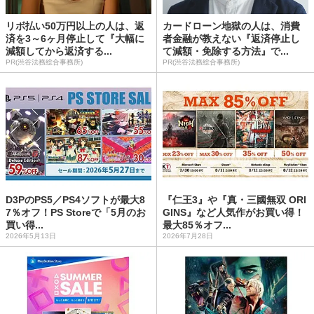
リボ払い50万円以上の人は、返
カードローン地獄の人は、消費
済を3～6ヶ月停止して『大幅に
者金融が教えない『返済停止し
減額してから返済する...
て減額・免除する方法』で...
PR(渋谷法務総合事務所)
PR(渋谷法務総合事務所)
D3PのPS5／PS4ソフトが最大8
『仁王3』や『真・三國無双 ORI
7％オフ！PS Storeで「5月のお
GINS』など人気作がお買い得！
買い得...
最大85％オフ...
2026年5月13日
2026年7月28日