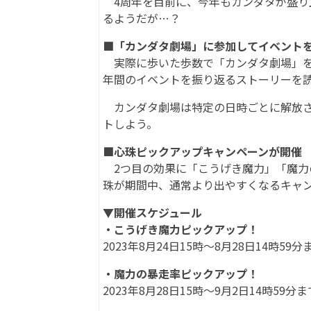
4周年を目前に、今年もカンダタが盛り上
るようだが…？
■「カンダタ劇場」に参加してイベント
実際に歩いた歩数で「カンダタ劇場」を
年間のイベントを振り返るストーリーを
カンダタ劇場は特定の日時ごとに解放さ
トしよう。
■心珠ピックアップキャンペーンが開催
2つ目の効果に「こうげき魔力」「魔力
珠が期間中、通常より出やすくなるキャ
▼開催スケジュール
・こうげき魔力ピックアップ！
2023年8月24日15時～8月28日14時59分
・魔力の暴走率ピックアップ！
2023年8月28日15時～9月2日14時59分ま