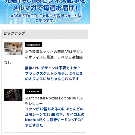
ピックアップ
sponsored
才色兼備なヤマハの無線APはモダン
なオフィスに最適 これなら違和感
なし！
無線APにデザインは不要ですか？
ブラックスケルトンモデルは今どき
のオフィスにめちゃなじむんです
sponsored
Silent Master Noctua Edition X870A
をレビュー
ファンが12基もあるのにほとんどの
活用シーンで35dB以下、サイコムの
Noctua尽くし静音ゲーミングPCが
すごすぎた