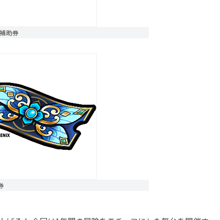
き補助券
券