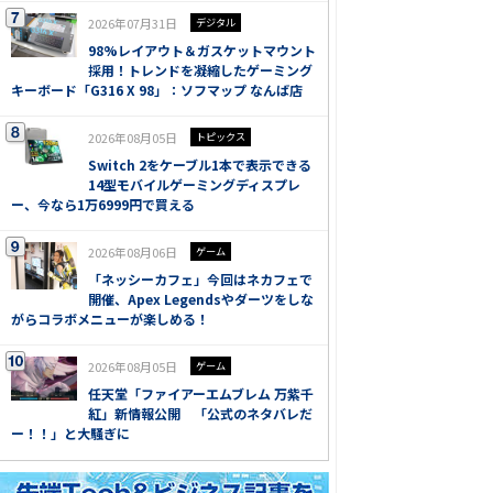
2026年07月31日
デジタル
98%レイアウト＆ガスケットマウント
採用！トレンドを凝縮したゲーミング
キーボード「G316 X 98」：ソフマップ なんば店
2026年08月05日
トピックス
Switch 2をケーブル1本で表示できる
14型モバイルゲーミングディスプレ
ー、今なら1万6999円で買える
2026年08月06日
ゲーム
「ネッシーカフェ」今回はネカフェで
開催、Apex Legendsやダーツをしな
がらコラボメニューが楽しめる！
2026年08月05日
ゲーム
任天堂「ファイアーエムブレム 万紫千
紅」新情報公開 「公式のネタバレだ
ー！！」と大騒ぎに