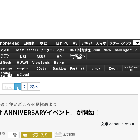
Phone/Mac
自動車
ホビー
自作PC
AV
アキバ
スマホ
ゲ
スタートアップ
アスキー
TeamLeaders
プログラミング+
SDGs
地方活性
PUACL2026
ChallengersJP
ゲーミングPC
パソコン
MSI
ASUS
HP
STORM
SEVEN
ASRock
HUAWEI
ViewSonic
Belkin
ソフトバンクの
CData
Backlog
Fortinet
ヤマハ
Zoom
Dropbox
ORACOM
IoT
brand
pCloud
new ME!
2
次へ
前へ
1
共通！使いどころを見極めよう
h ANNIVERSARYイベント」が開始！
文●Zenon／ASCII
する
お気に入り
一覧