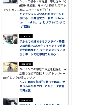
シリーズ最小・最軽量、申し込みから
最短4営業日。モバイル通信対応でキ
ャッシュレス導入のハードルを下げる
キャッシュレス決済の利用シーンを
広げる 三井住友カードの「stera
terminal light」とソフトバンクの
IoT回線
sponsored
手ぶらで挑戦できるアプライド豊田
店の自作PC組み立てイベントで感動
の完成体験を！ プロのスタッフによ
るサポートで初参加でも安心
sponsored
ガバナンスの徹底で安全を担保し、AI
活用の促進で目指すのは“トレジャー
Box”という成長エンジン
“120TB消失危機”を救ったBox。ゼ
ネラルが挑むグローバルデータ統合
の舞台裏
sponsored