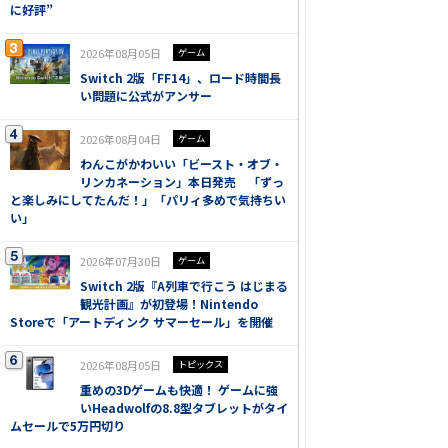
に好評”
2026年08月05日
ゲーム
Switch 2版「FF14」、ロード時間長
い問題に公式がアンサー
2026年08月04日
ゲーム
わんこがかわいい「ビースト・オブ・
リンカネーション」本日発売 「ずっ
と楽しみにしてたんだ！」「パリィ多めで気持ちい
い」
2026年07月30日
ゲーム
Switch 2版『A列車で行こう はじまる
観光計画』が初登場！Nintendo
Storeで「アートディンク サマーセール」を開催
2026年08月05日
トピックス
重めの3Dゲームも快適！ ゲームに強
いHeadwolfの8.8型タブレットがタイ
ムセールで5万円切り