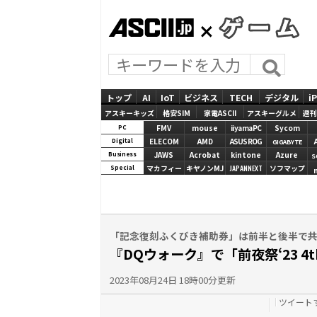
ASCII.jp
GAMES
トップ
AI
IoT
ビジネス
TECH
デジタル
i
アスキーキッズ
格安SIM
家電ASCII
アスキーグルメ
週刊
FMV
mouse
iiyamaPC
Sycom
PC
ELECOM
AMD
ASUS ROG
Digital
GIGABYTE
JAWS
Acrobat
kintone
Azure
Business
S
マカフィー
キヤノンMJ
JAPANNEXT
ソフマップ
Special
「記念復刻ふくびき補助券」は前半と後半で
『DQウォーク』で「前夜祭‘23 4t
2023年08月24日 18時00分更新
ツイート