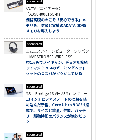
sponsored
ADATA（エイデータ）
「AD5U480016G-D」
価格高騰の今こそ「安心できる」メ
モリを。信頼と実績のADATA DDR5
メモリを導入しよう
sponsored
エムエスアイコンピュータージャパン
「MAESTRO 500 WIRELESS」
約1万円でノイキャン、デュアル接続
ってマジ？ MSIのゲーミングヘッド
セットのコスパがどうかしている
sponsored
MSI「Prestige 13 AI+ A3M」レビュー
13インチビジネスノートの理想を詰
め込んだ新型、Core Ultra 9 386H搭
載で、サイズと重量、性能、バッテ
リー駆動時間のバランスが絶妙だっ
た
sponsored