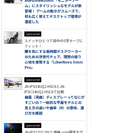
好評のViewSonic「モニターアー
ム」にスタイリッシュなモデルが新
登場！ アームの動きがスムーズで、
机も広く使えてデスクトップ環境が
激変した
sponsored
スイッチひとつで背中のS字カーブに
フィット！
腰を気にする長時間デスクワーカー
のための次世代チェア。理想の座り
心地を実現する「LiberNovo Omni
Pro」
sponsored
JN-IPS34UQ2-HSC6とJN-
IPSC34UQ2-HSC6で比較
曲面（湾曲）ディスプレーってなにが
すごいの？一般的な平面モデルとの
見え方の違いや曲率（R）の意味、選
び方を解説
sponsored
JN-IPS27G120U2 価格.com限定モデ