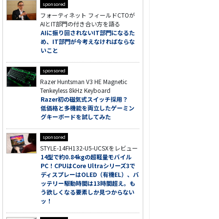
sponsored
フォーティネット フィールドCTOが
AIとIT部門の付き合い方を語る
AIに振り回されないIT部門になるた
め、IT部門が今考えなければならな
いこと
sponsored
Razer Huntsman V3 HE Magnetic
Tenkeyless 8kHz Keyboard
Razer初の磁気式スイッチ採用？
低価格と多機能を両立したゲーミン
グキーボードを試してみた
sponsored
STYLE-14FH132-U5-UCSXをレビュー
14型で約0.84kgの超軽量モバイル
PC！CPUはCore Ultraシリーズ3で
ディスプレーはOLED（有機EL）、バ
ッテリー駆動時間は13時間超え。も
う欲しくなる要素しか見つからない
ッ！