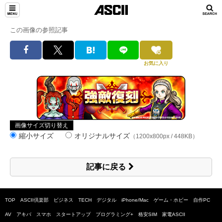
この画像の参照記事
お気に入り
画像サイズ切り替え
縮小サイズ
オリジナルサイズ
（1200x800px / 448KB）
記事に戻る
TOP
ASCII倶楽部
ビジネス
TECH
デジタル
iPhone/Mac
ゲーム・ホビー
自作PC
AV
アキバ
スマホ
スタートアップ
プログラミング+
格安SIM
家電ASCII