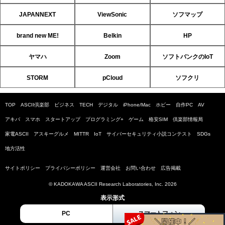
JAPANNEXT
ViewSonic
ソフマップ
brand new ME!
Belkin
HP
ヤマハ
Zoom
ソフトバンクのIoT
STORM
pCloud
ソフクリ
TOP
ASCII倶楽部
ビジネス
TECH
デジタル
iPhone/Mac
ホビー
自作PC
AV
アキバ
スマホ
スタートアップ
プログラミング+
ゲーム
格安SIM
倶楽部情報局
家電ASCII
アスキーグルメ
MITTR
IoT
サイバーセキュリティ小説コンテスト
SDGs
地方活性
サイトポリシー
プライバシーポリシー
運営会社
お問い合わせ
広告掲載
© KADOKAWA ASCII Research Laboratories, Inc. 2026
表示形式
PC
スマートフォン