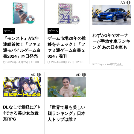
AD
ゲーム
ゲーム
わずか1年でオーナ
『モンスト』が2年
ゲーム市場20年の推
ーが手放す車ランキ
連続首位！「ファミ
移をチェック！「フ
ング あの日本車も
通モバイルゲーム白
ァミ通ゲーム白書 2
書2024」本日発売
024」発刊
2024年04月25日 13:00
2024年08月22日 12:00
PR Skyrocket株式会社
AD
AD
DLなしで気軽にﾌﾟﾚ
「世界で最も美しい
ｲできる美少女放置
顔ランキング」日本
系RPG
人トップは誰？