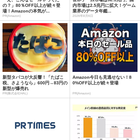
の？」80％OFF以上が続々登
内市場は2.5兆円に拡大！ゲーム
場！Amazonの本気が...
業界のデータ年鑑...
PR(Amazon)
2026年8月6日
新型タバコが大反響！「たばこ
Amazon今日も見逃せない！8
税、さようなら」600円→83円の
0%OFF以上が続々登場
新型が爆売れ
PR(株式会社HAL)
PR(Amazon)