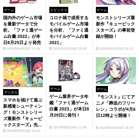
ゲーム
トピックス
ゲーム
国内外のゲーム市場
コロナ禍で成長する
モンストシリーズ最
を最新データで分
モバイルゲーム市場
新作『キュービック
析。「ファミ通ゲー
を分析、「ファミ通
スターズ』の事前登
ム⽩書 2022」が本
モバイルゲーム白書
録が開始！
日8月25日より発売
2021」
2022年08月25日 11:00
2021年02月19日 15:00
2023年04月25日 14:10
ゲーム
ゲーム
デジタル
ゲーム業界データ年
『モンスト』にてア
スマホを傾けて遊ぶ
鑑「ファミ通ゲーム
ニメ「葬送のフリー
新感覚シューティン
白書 2023」が本日8
レン」コラボが4月6
グ！モンストシリー
月29日に発刊！
日12時より開催！
ズ最新作『キュービ
ックスターズ』先行
2023年08月29日 11:00
2024年04月05日 18:20
体験レポ
2023年05月23日 15:40