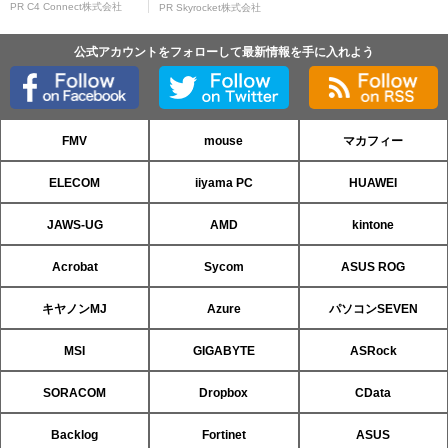
PR C4 Connect株式会社
PR Skyrocket株式会社
公式アカウントをフォローして最新情報を手に入れよう
FMV
mouse
マカフィー
ELECOM
iiyama PC
HUAWEI
JAWS-UG
AMD
kintone
Acrobat
Sycom
ASUS ROG
キヤノンMJ
Azure
パソコンSEVEN
MSI
GIGABYTE
ASRock
SORACOM
Dropbox
CData
Backlog
Fortinet
ASUS