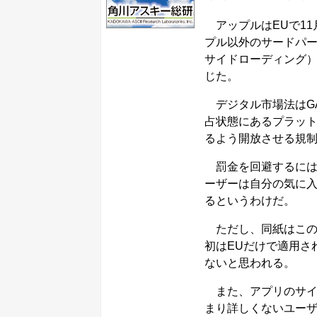
アップルはEUで11
プル以外のサードパ
サイドローディング）に
じた。
デジタル市場法はGA
占状態にあるプラッ
るよう開放させる規
罰金を回避するには
ーザーは自分の気に入
るというわけだ。
ただし、同紙はこの
初はEUだけで適用さ
ないと思われる。
また、アプリのサイ
まり詳しくないユー