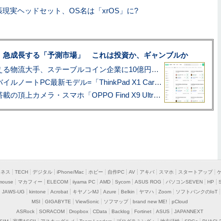
現実ヘッドセット、OS名は「xrOS」に?
、急成長する「予測市場」 これは投資か、ギャンブルか
アマゾン配送を支える物流大手、ステーブルコイン企業に10億円投資のワケ
あこがれの旗艦モバイルノートPC最新モデル=「ThinkPad X1 Carbon Gen 14 Aura Edition」実機レビュー
ハッセルブラッド搭載の頂上カメラ・スマホ「OPPO Find X9 Ultra」実写レビュー=プロが本気で徹底撮影しました!!
ジネス
TECH
デジタル
iPhone/Mac
ホビー
自作PC
AV
アキバ
スマホ
スタートアップ
mouse
マカフィー
ELECOM
iiyama PC
AMD
Sycom
ASUS ROG
パソコンSEVEN
HP
JAWS-UG
kintone
Acrobat
キヤノンMJ
Azure
Belkin
ヤマハ
Zoom
ソフトバンクのIoT
MSI
GIGABYTE
ViewSonic
ソフマップ
brand new ME!
pCloud
ASRock
SORACOM
Dropbox
CData
Backlog
Fortinet
ASUS
JAPANNEXT