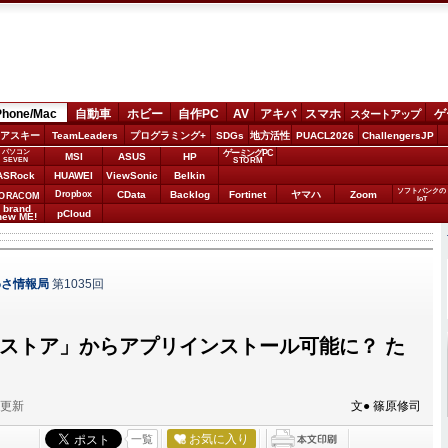
Phone/Mac
自動車
ホビー
自作PC
AV
アキバ
スマホ
ゲ
スタートアップ
アスキー
TeamLeaders
プログラミング+
SDGs
地方活性
PUACL2026
ChallengersJP
パソコン
ゲーミングPC
MSI
ASUS
HP
STORM
SEVEN
ASRock
HUAWEI
ViewSonic
Belkin
ソフトバンクの
Dropbox
CData
Backlog
Fortinet
ヤマハ
Zoom
ORACOM
IoT
brand
pCloud
new ME!
わさ情報局
第1035回
野良ストア」からアプリインストール可能に？ た
分更新
文● 篠原修司
お気に入り
一覧