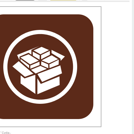
ydia」