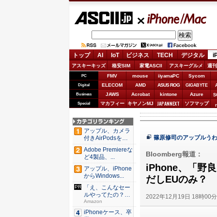
ASCII.jp
iPhone/Mac
トップ
AI
IoT
ビジネス
TECH
デジタル
i
アスキーキッズ
格安SIM
家電ASCII
アスキーグルメ
週刊
FMV
mouse
iiyamaPC
Sycom
PC
ELECOM
AMD
ASUS ROG
Digital
GIGABYTE
JAWS
Acrobat
kintone
Azure
Business
S
JAPANNEXT
マカフィー
キヤノンMJ
ソフマップ
Special
アップル、カメラ
篠原修司のアップルう
付きAirPodsを年
内...
Adobe Premiereな
Bloomberg報道：
ど4製品、...
iPhone、「
アップル、iPhone
からWindows...
だしEUのみ？
「え、こんなセー
ルやってたの？」
2022年12月19日 18時00
80％O...
Amazon
iPhoneケース、卒