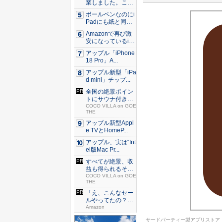
業しました。これ
か...
ボールペンなのにi
Padにも紙と同じ
滑ら...
Amazonで再び激
安になっているiP
h...
アップル「iPhone
18 Pro」A...
アップル新型「iPa
d mini」チップ...
全国の絶景ポイン
トにサウナ付きの
シェア別...
COCO VILLA on GOE
THE
アップル新型Appl
e TVとHomeP...
アップル、実は“Int
el版Mac Pr...
すべてが絶景、収
益も得られるその
仕組みと...
COCO VILLA on GOE
THE
「え、こんなセー
ルやってたの？」
80％O...
Amazon
サードパーティー製アプリストア「C